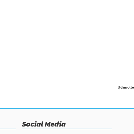
@thavolle
Social Media