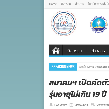
Home
กิจกรรม
ข่าวสาร
ใบสมัครการแข่งขั
กิจกรรม
ข่าวสาร
Breaking News
เปิดโครงการ Domestic P
สมาคมฯ เปิดคัดต
รุ่นอายุไม่เกิน 19 ปี
TVA volley
12/02/2016
Comments