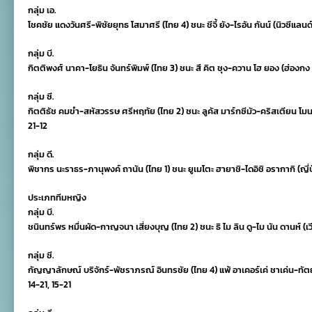
กลุ่ม เอ.
โชคชัย แดงวันศรี-พิชัยยุทธ โสมาศรี (ไทย 4) ชนะ ชีจี้ ยัง-ไรอัน กันน์ (นิวซีแลนด
กลุ่ม บี.
กิตติพงศ์ นาคา-โยธิน จันทร์พิมพ์ (ไทย 3) ชนะ สึ คิต ชุง-ควาน โฮ ยอง (ฮ่องกง
กลุ่ม ซี.
กิตติธัช คมขำ-สหัสวรรษ ศรีหฤทัย (ไทย 2) ชนะ ลูคัส มาร์กซีมัว-คริสเตียน โ
21-12
กลุ่ม ดี.
พิชากร นะราธร-ภานุพงค์ ถานัน (ไทย 1) ชนะ ยูเมโตะ ฮายาชิ-ไดอิชิ อรากากิ (ญี่ป
ประเภททีมหญิง
กลุ่ม บี.
ชนินทร์พร หมื่นผัด-กาญจนา เสี่ยงบุญ (ไทย 2) ชนะ ธิ ไม ลิน ดู-ไม นัน ดานห์ (เว
กลุ่ม ซี.
กัญญาลักษณ์ บริจักร์-พัชราภรณ์ อินทรชัย (ไทย 4) แพ้ อาเคอร์เค่ ชาเค่น-ทัตย
14-21, 15-21