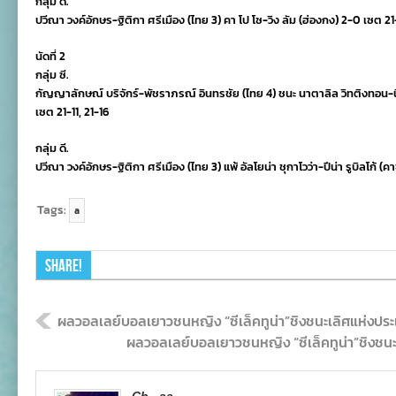
กลุ่ม ดี.
ปวีณา วงค์อักษร-ฐิติกา ศรีเมือง (ไทย 3) คา โป โซ-วิง ลัม (ฮ่องกง) 2-0 เซต 2
นัดที่ 2
กลุ่ม ซี.
กัญญาลักษณ์ บริจักร์-พัชราภรณ์ อินทรชัย (ไทย 4) ชนะ นาตาลิล วิทติงทอน-นิโ
เซต 21-11, 21-16
กลุ่ม ดี.
ปวีณา วงค์อักษร-ฐิติกา ศรีเมือง (ไทย 3) แพ้ อัลโยน่า ชุกาโวว่า-ปีน่า รูบิลโก้ (
Tags:
a
Share!
ผลวอลเลย์บอลเยาวชนหญิง “ซีเล็คทูน่า”ชิงชนะเลิศแห่งปร
ผลวอลเลย์บอลเยาวชนหญิง “ซีเล็คทูน่า”ชิงชนะ