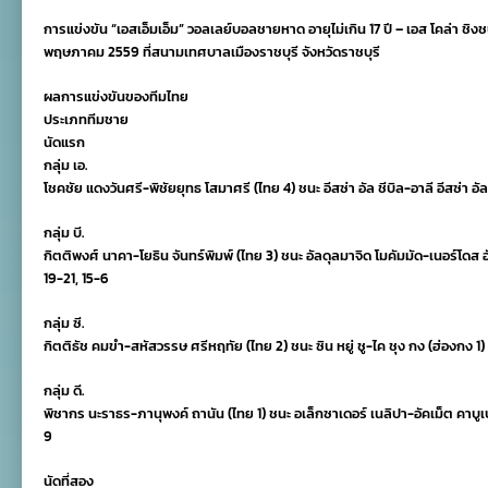
วอลเลย์บอล
การแข่งขัน “เอสเอ็มเอ็ม” วอลเลย์บอลชายหาด อายุไม่เกิน 17 ปี – เอส โคล่า ชิงชนะเล
ชายหาด
เยาวชน
พฤษภาคม 2559 ที่สนามเทศบาลเมืองราชบุรี จังหวัดราชบุรี
17
ปี
ผลการแข่งขันของทีมไทย
ชิง
ประเภททีมชาย
แชมป์
เอเชีย
นัดแรก
กลุ่ม เอ.
โชคชัย แดงวันศรี-พิชัยยุทธ โสมาศรี (ไทย 4) ชนะ อีสซ่า อัล ชีบิล-อาลี อีสซ่า อ
กลุ่ม บี.
กิตติพงศ์ นาคา-โยธิน จันทร์พิมพ์ (ไทย 3) ชนะ อัลดุลมาจิด โมคัมมัด-เนอร์โดส 
19-21, 15-6
กลุ่ม ซี.
กิตติธัช คมขำ-สหัสวรรษ ศรีหฤทัย (ไทย 2) ชนะ ซิน หยู่ ชู-ไค ชุง กง (ฮ่องกง 1)
กลุ่ม ดี.
พิชากร นะราธร-ภานุพงค์ ถานัน (ไทย 1) ชนะ อเล็กซาเดอร์ เนลิปา-อัคเม็ต คาบ
9
นัดที่สอง