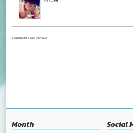
Ch...aa
Comments are closed.
Month
Social 