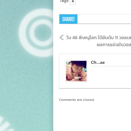
Tags:
a
Share!
วิง 46 พิษณุโลก ได้อันดับ 11 วอล
ผลการแข่งขันวอลเ
Ch...aa
Comments are closed.