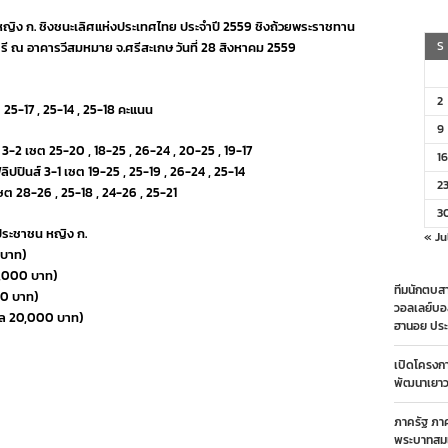
ศรีสะเกษ
 หญิง ก. ชิงชนะเลิศแห่งประเทศไทย ประจำปี 2559 ชิงถ้วยพระราชทาน
คว้า
แชมป์
S
 ณ อาคารวีสมหมาย จ.ศรีสะเกษ วันที่ 28 สิงหาคม 2559
วอลเลย์บอล
ถ้วย
ก.
2
 25-17 , 25-14 , 25-18 คะแนน
“ซี
เล็ค
9
ทูน่า”
ต 3-2 เซต 25-20 , 18-25 , 26-24 , 20-25 , 19-17
16
ิปปินส์ 3-1 เซต 19-25 , 25-19 , 26-24 , 25-14
2
เซต 28-26 , 25-18 , 24-26 , 25-21
3
 ประชาชน หญิง ก.
« Ju
 บาท)
40,000 บาท)
ทีมนักตบสา
00 บาท)
วอลเลย์บอ
วัล 20,000 บาท)
ฮานอย ประ
เปิดโครงก
พัฒนาเยาวช
ภาครัฐ ภา
พระบาทสมเ