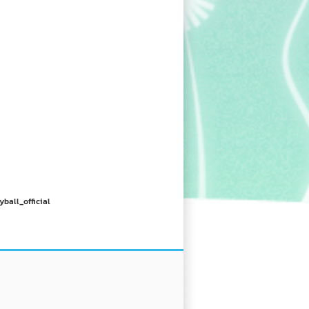
yball_official