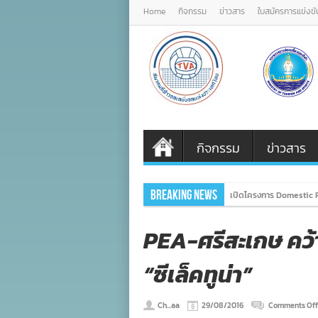
Home
กิจกรรม
ข่าวสาร
ใบสมัครการแข่งขั
กิจกรรม
ข่าวสาร
Breaking News
เปิดโครงการ Domestic 
PEA-ศรีสะเกษ คว้
“ซีเล็คทูน่า”
Ch...aa
29/08/2016
Comments Off