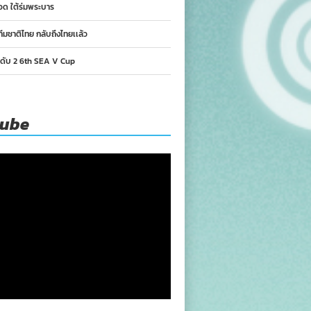
อด ใต้ร่มพระบาร
ทีมชาติไทย กลับถึงไทยเเล้ว
นดับ 2 6th SEA V Cup
tube