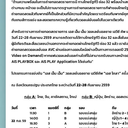
“ด้านความพร้อมในการถ่ายทอดสดรายการนี้ ทางไทยรัฐทีวี ช่อง 32 พร้อมนําเ
ต่างๆบน หน้าจอ จะเป็นไปตามมาตรฐานการถ่ายทอดสดรายการกีฬาของไทยรัฐ
ถ่ายทอดสดแล้วทีมพากย์ก็เป็นอีกส่วนที่มีความสําคัญโดยเราเตรียมทีมพากย์คุณภา
กับเกมส์การแข่ง และสอดแทรกความรู้เกี่ยวกับวอลเล่ย์บอลไปในเวลาเดียวกัน
สําหรับตารางการถ่ายทอดสดรายการ เอส เอ็ม เอ็ม วอลเลย์บอลชาย เอวีซี คัพ เอสโ
วันที่ 22-28 กันยายน 2559 สามารถติดตามได้ทางไทยรัฐทีวี ช่อง 32 และสื่อในเ
ผู้มีเกียรติและสื่อมวลชนว่านอกจากจะถ่ายทอดผ่านไทยรัฐทีวี ช่อง 32 แล้ว เรายังไ
ถ่ายทอดสดวอลเลย์บอล AVC ผ่านช่องทางออนไลน์อย่างเป็นทางการตลอดปี 2559
Video on Demand) หากแฟนวอลเลย์บอลท่านใดที่ไม่สามารถรับชมทางหน้าจอไทย
AIS PLAYBOX และ AIS PLAY Application ได้เช่นกัน”
โปรแกรมการแข่งขัน
“
เอส เอ็ม เอ็ม
”
วอลเลย์บอลชาย เอวีซีคัพ
“
เอส โคลา
”
ครั้ง
ณ จังหวัดนครปฐม ประเทศไทย ระหว่างวันที่
22-28
กันยายน 2559
กลุ่ม
A:
ไทย, จีน, คาซัคสถาน, ไทเป
กลุ่ม
B:
ญี่ปุ่น, อิหร่าน, ออสเตเ
วันที่
เวลา
แมตช์ที่
กลุ่ม
รอบ
ทีม
11:30
1
B
รอบแบ่งกลุ่ม
อิหร่าน
2 – 
14:00
2
B
รอบแบ่งกลุ่ม
ญี่ปุ่น
1 – 4
22
ก.ย. 59
16:30
3
A
รอบแบ่งกลุ่ม
ไทย
1 – 4
ไ