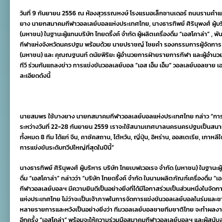
เอ็ม
วันที่ 9 กันยายน 2556 ณ ห้องสุวรรณหงษ์ โรงแรมอเล็กซานเดอร์ ถนนรามค
เอ็ม”
วอลเลย์บอล
ยาง นายกสมาคมกีฬาวอลเลย์บอลแห่งประเทศไทย, นางธารทิพย์ ศิรินุพงศ์ ผู้บร
ชาย
(มหาชน) ในฐานะผู้แทนบริษัท ไทยดริ้งค์ จำกัด ผู้ผลิตเครื่องดื่ม “เอสโคาล่า” ,
เอ
กีฬาแห่งจังหวัดนครปฐม พร้อมด้วย นายปราชญ์ ไชยคำ รองกรรมการผู้จัดการ บร
วี
ซี
(มหาชน) และ คุณณฐนนท์ ดนัยพิริยะ ผู้อำนวยการฝ่ายรายการกีฬา และผู้อำน
คัพ
ทีวี ร่วมกันแถลงข่าว การแข่งขันวอลเลย์บอล “เอส เอ็ม เอ็ม” วอลเลย์บอลชาย เอวี
“เอส
ละเอียดดังนี้
โคลา”
ครั้ง
ที่
5
นายสมพร ใช้บางยาง นายกสมาคมกีฬาวอลเลย์บอลแห่งประเทศไทย กล่าว “การแข
ระหว่างวันที่ 22-28 กันยายน 2559 เราจะใช้สนามเทศบาลนครนครปฐมเป็นสนามแ
ทั้งหมด 8 ทีม ได้แก่ จีน, คาซัคสถาน, ไต้หวัน, ญี่ปุ่น, อิหร่าน, ออสเตเรีย, เกาห
การแข่งขันระดับทวีปใหญ่ที่สุดในปีนี้”
นางธารทิพย์ ศิรินุพงศ์ ผู้บริหาร บริษัท ไทยเบฟเวอเรจ จำกัด (มหาชน) ในฐานะผู้แ
ดื่ม “เอสโคาล่า” กล่าวว่า “บริษัท ไทยดริ้งค์ จำกัด ในนามผลิตภัณฑ์เครื่องดื่ม
กีฬาวอลเลย์บอลฯ มีความยินดีเป็นอย่างยิ่งที่ได้มีโอกาสร่วมเป็นส่วนหนึ่งในจ
แห่งประเทศไทย ไม่ว่าจะเป็นเจ้าภาพในการจัดการแข่งขันวอลเลย์บอลในร่มและชา
หลายรายการและหวังเป็นอย่างยิ่งว่า ทีมวอลเลย์บอลชายทีมชาติไทย จะทำผลง
อีกครั้ง “เอสโคล่า” พร้อมจะให้ความร่วมมือสมาคมกีฬาวอลเลย์บอลฯ และผู้สนับส