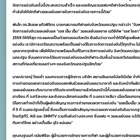
จัดการแข่งขันครั้งนี้ประสบความสำเร็จ และขอเชิญชวนแฟนๆกีฬาจังหวัดนครปฐ
กำลังใจให้นักกีฬาวอลเลย์บอชายในการแข่งขันรายการนี้ด้วย”
พันโท ดร.สินธพ แก้วพิจิตร นายกสมาคมกีฬาแห่งจังหวัดนครปฐม กล่าวว่า “จังหวั
จัดการแข่งขันวอลเลย์บอล “เอส เอ็ม เอ็ม” วอลเลย์บอลชาย เอวีซีคัพ “เอส โคลา” ค
2559 ให้ดีที่สุด กระผมขอเป็นตัวแทนของจังหวัด ยืนยันว่าเราจะทำให้ดีที่สุดเพื่อ
แข่งขัน เรามีการเตรียมความพร้อมเป็นอย่างดีในการจัดการแข่งขันไว้ทุกด้าน ไม่ว่า
บุคลากรทุกฝ่าย เพื่อให้มีความพร้อมเต็มที่ในการจัดการแข่งขัน จังหวัดนครปฐม
นครปฐม ซึ่งนอกจากจะได้ชมการแข่งขันของนักกีฬาระดับชั้นนำของทวีปเอเชียแ
สถานที่ท่องเที่ยวของต่างๆ ของจังหวัดนครปฐมอีกด้วย”
นายปราชญ์ ไชยคำ รองกรรมการผู้จัดการ บริษัท สยามอินเตอร์มัลติมีเดีย จำกัด (ม
การถ่ายทอดสดการแข่งขันของสหพันธ์วอลเลย์บอลนานาชาติ และรับหน้าที่
วอลเลย์บอลระดับนานาชาติในประเทศไทยมาแล้วก่อนหน้านี้ทั้งวอลเลย์บอลเยาวชนห
อาเซียน ที่ จ.ศรีสะเกษ และชิงชนะเลิศแห่งเอเชีย ที่ จ.นครราชสีมา เมื่อเดือนกรกฎา
มีโอกาสทำหน้าที่เป็นผู้ผลิตสัญญาณการถ่ายทอดสดการแข่งขัน “เอสเอ็มเอ็ม วอล
ที่ 5 ที่ จ.นครปฐมครั้งนี้ ซึ่งจะเป็นการผลิตสัญญาณตลอดการแข่งขันในมาตรฐ
ไทยรัฐทีวี, AIS และ SMMTV รวมถึงยังต่างประเทศ ซึ่งแฟน ๆ วอลเลย์บอล จะ
ทีมชาติไทย อย่างเต็มอิ่ม จุใจ แน่นอน”
คุณณฐนนท์ ดนัยพิริยะ ผู้อำนวยการฝ่ายรายการกีฬา และผู้อำนวยการฝ่ายออกอาก