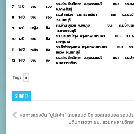
ร.ร. ด่านช้างวิทยา จ.สุพรรณบรี ชนะ ร.ร.ด
7
14 ปี
ชาย
รอง
จ.กาฬสินธุ์
ร.ร.ปากช่อง จ.นครราชสีมา ชนะ ร.ร.นวมินท
8
14 ปี
ชาย
รอง
จ.นนทบุรี
ร.ร.บ้าน บุฉวน จ.ชัยภูมิ ชนะ ร.ร. บ้านตลุ
9
12 ปี
หญิง
ชิง
จ.กาญจนบุรี
ร.ร. ประชาบำรุง กรุงเทพมหานคร ชนะ ร.ร. อนุ
10
12 ปี
ชาย
ชิง
ราษฎ์ธานี
ร.ร.กีฬากรุงเทพ กรุงเทพมหานคร ชนะ ร.ร.นว
11
14 ปี
หญิง
ชิง
หอวัง จ.นนทบุรี
ร.ร. ด่านช้างวิทยา จ.สุพรรณบรี ชนะ ร.ร.ป
12
14 ปี
ชาย
ชิง
จ.นครราชสีมา
Tags:
a
Share!
ผลการแข่งขัน “ยูโร่เค้ก” ไทยแลนด์ บีช วอลเลย์บอล รอบปร
บดินทรเดชา ชนะ สวนกุหลาบวิทย