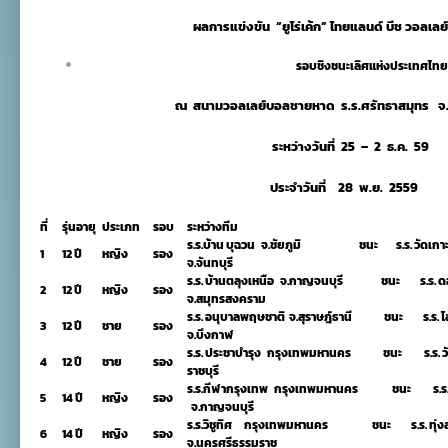
การ
ผลการแข่งขัน “ยูโร่เค้ก” ไทยแลนด์ บีช วอลเ
แข่งขัน
“ยู
โร่
รอบชิงชนะเลิศแห่งประเทศไทย
เค้ก”
ไทย
ณ สนามวอลเลย์บอลชายหาด ร.ร.ศรัทธาสมุทร จ
แลนด์
บีช
วอลเลย์บอล
ระหว่างวันที่
25 – 2 ธ.ค. 59
รอบ
ประเทศ
ประจำวันที่
28 พ.ย. 2559
28
พ.ย.
2559
ที่
รุ่นอายุ
ประเภท
รอบ
ระหว่างทีม
ร.ร.บ้าน บุฉวน จ.ชัยภูมิ ชนะ ร.ร. วัดเกา
1
12 ปี
หญิง
รอง
จ.จันทบุรี
ร.ร. บ้านตลุงเหนือ จ.กาญจนบุรี ชนะ ร.ร. 
2
12 ปี
หญิง
รอง
จ.สมุทรสงคราม
ร.ร. อนุบาลพฤษชาติ จ.สุราษฎ์ธานี ชนะ ร.ร. โ
3
12 ปี
ชาย
รอง
จ.บึงกาฬ
ร.ร. ประชาบำรุง กรุงเทพมหานคร ชนะ ร.ร. วั
4
12 ปี
ชาย
รอง
ราชบุรี
ร.ร.กีฬากรุงเทพ กรุงเทพมหานคร ชนะ ร.ร. บ
5
14 ปี
หญิง
รอง
จ.กาญจนบุรี
ร.ร.วิชูทิศ กรุงเทพมหานคร ชนะ ร.ร. ทุ่
6
14 ปี
หญิง
รอง
จ.นครศรีธรรมราช