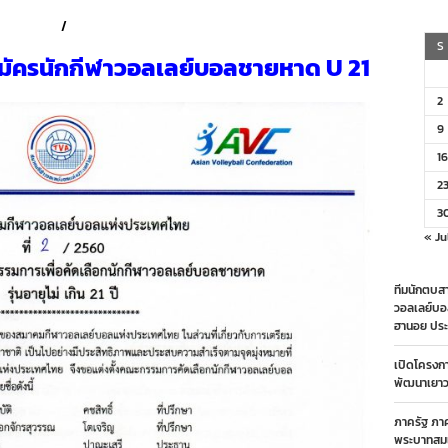
สมัคร
/
นักกีฬา
วอลเลย์บอล
S
สมัครนักกีฬาวอลเลย์บอลชายหาด U 21
ชายหาด
ทีม
ชาติ
2
ไทย
รุ่น
9
อายุ
ไม่
16
เกิน
2
21
ปี
3
ชาย
–
« Ju
หญิง
ทีมนักตบสา
วอลเลย์บอ
ฮานอย ประ
เปิดโครงก
พัฒนาเยาวช
ภาครัฐ ภา
พระบาทสมเ