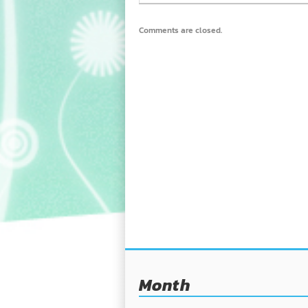
Comments are closed.
Month