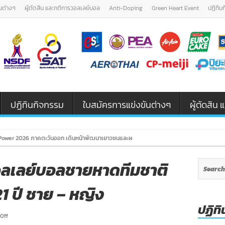
นต่างๆ
ผู้ตัดสิน และกติการวอลเลย์บอล
Anti-Doping
Green Heart Event
ปฏิทิน
ปฏิทินกิจกรรม
ใบสมัครการแข่งขันต่างๆ
ผู้ตัดสิ
ower 2026 ภาคตะวันออก เดินหน้าพัฒนาเยาวชนและผู้ฝึกสอนวอลเลย์บอล รุ่น U12 / U18
อลเลย์บอลชายหาดทีมชาติ
 21 ปี ชาย – หญิง
ปฏิทิ
on
Off
รับ