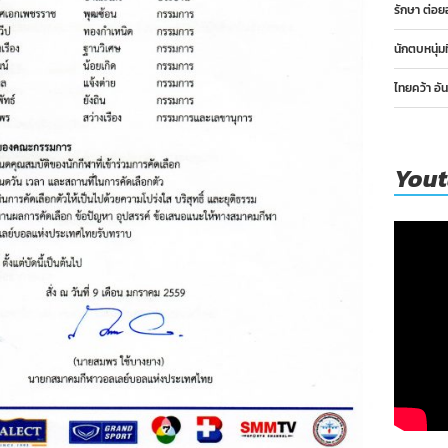
รักษา ต่อย
นักตบหนุ่ม
ไทยคว้า อั
You