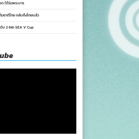
อด ใต้ร่มพระบาร
ทีมชาติไทย กลับถึงไทยเเล้ว
นดับ 2 6th SEA V Cup
tube