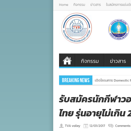
Home
กิจกรรม
ข่าวสาร
ใบสมัครการแข่งขั
กิจกรรม
ข่าวสาร
Breaking News
เปิดโครงการ Domestic P
รับสมัครนักกีฬาว
ไทย รุ่นอายุไม่เกิน
TVA volley
12/01/2017
Comments 