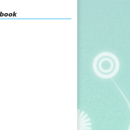
ebook