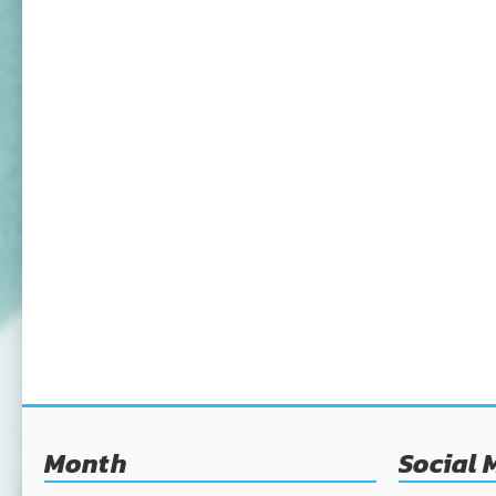
Month
Social 