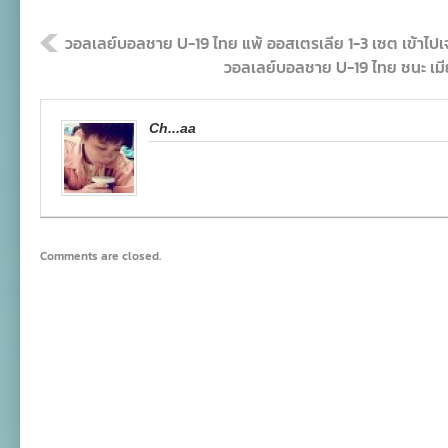
วอลเลย์บอลชาย U-19 ไทย แพ้ ออสเตรเลีย 1-3 เซต เข้าไปเ
วอลเลย์บอลชาย U-19 ไทย ชนะ เมียนม
Ch...aa
Comments are closed.