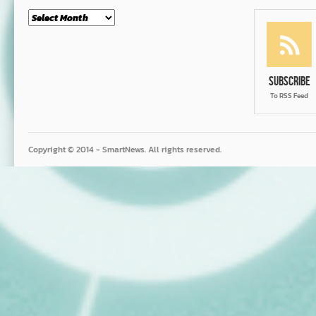
Month
Subscribe
To RSS Feed
Copyright © 2014 - SmartNews. All rights reserved.