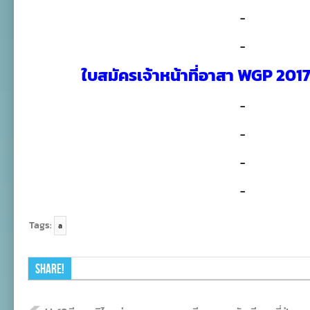
คมฯ
–
ขยาย
เวลา
รับ
–
สมัคร
เจ้า
ใบสมัครเจ้าหน้าที่อาสา WGP 20
หน้าที่
อาสา
การ
–
แข่งขัน
วอลเลย์บอล
หญิง
–
เวิลด์
กรัง
–
ปรีซ์
2017
–
Tags:
a
Share!