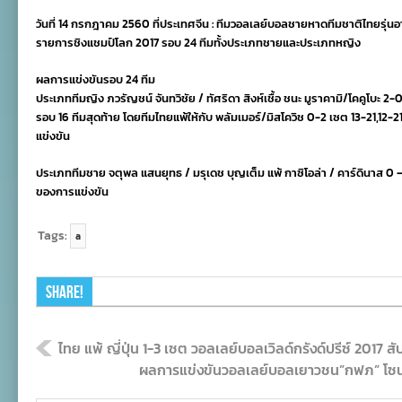
ชายหาด
วันที่ 14 กรกฎาคม 2560 ที่ประเทศจีน : ทีมวอลเลย์บอลชายหาดทีมชาติไทยรุ่นอา
ไทย
ได้
รายการชิงแชมป์โลก 2017 รอบ 24 ทีมทั้งประเภทชายและประเภทหญิง
อันดับ
9
ผลการแข่งขันรอบ 24 ทีม
ของ
ประเภททีมญิง ภวรัญชน์ จันทวิชัย / ทัศริดา สิงห์เชื้อ ชนะ มูราคามิ/โคคูโบะ 2-0
การ
แข่งขัน
รอบ 16 ทีมสุดท้าย โดยทีมไทยแพ้ให้กับ พลัมเมอร์/มิสโควิช 0-2 เซต 13-21,12-
ชิง
แข่งขัน
แชมป์
โลก
รุ่น
ประเภททีมชาย จตุพล แสนยุทธ / มรุเดช บุญเต็ม แพ้ กาซิโอล่า / คาร์ดินาส 0 – 2
อายุ
ของการแข่งขัน
ไม่
เกิน
21
Tags:
a
ปี
Share!
ไทย แพ้ ญี่ปุ่น 1-3 เซต วอลเลย์บอลเวิลด์กรังด์ปรีซ์ 2017 สัป
ผลการแข่งขันวอลเลย์บอลเยาวชน”กฟภ” โซนภา