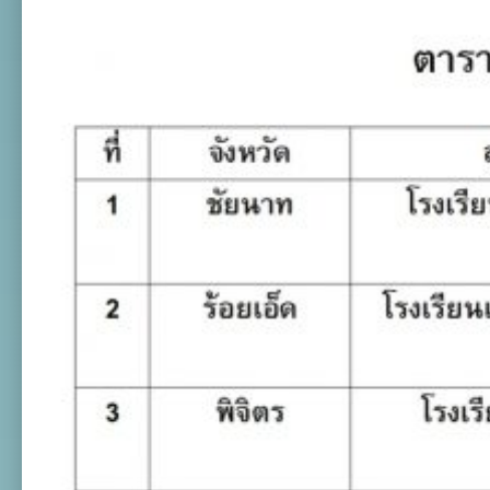
การ
อบรม
ผู้
ฝึกสอน
กีฬา
วอลเลย์บอล
ชายหาด
ประจำ
ปี
2560