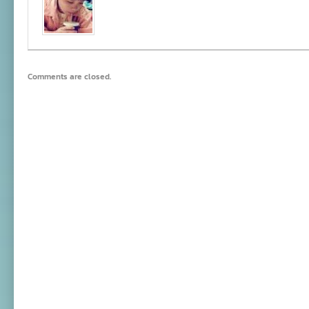
Comments are closed.