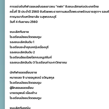
วัด
การแข่งขันกีฬาวอลเลย์บอลเยาวชน “กฟภ” ชิงชนะเลิศแห่งประเทศไทย
ดอนตูม-
เทศบาล3
ครั้งที่ 13 ประจำปี 2560 ชิงถ้วยพระราชทานสมเด็จพระเทพรัตนราชสุดาฯ รอบ
วัด
กาญจนาภิเษกวิทยาลัย จ.สุพรรณบุรี
ไชย
วันที่ 4 กันยายน 2560
นา
วาส
แชมป์
ชนะเลิศทีมชาย
วอลเลย์บอล
โรงเรียนมัธยมวัดดอนตูม
เยาวชน
รองชนะเลิศอันดับ 1
“กฟภ”ภาค
กลาง
โรงเรียนชะอำคุณหญิงเนื่องบุรี
รองชนะเลิศอันดับ 2
โรงเรียนอ้อมน้อยโสภณชนูปถัมภ์
รองชนะเลิศอันดับ 3 โรงเรียนท่ามะกาวิทยาคม
นักกีฬายอดเยี่ยมชาย
หมายเลข 9 นายอนุสรณ์ ขวัญสกุล
โรงเรียนมัธยมวัดดอนตูม
ผู้ฝึกสอนยอดเยี่ยม
นายดนุพนธ์ เนื่องช้าง
โรงเรียนมัธยมวัดดอนตูม
ชนะเลิศทีมหญิง