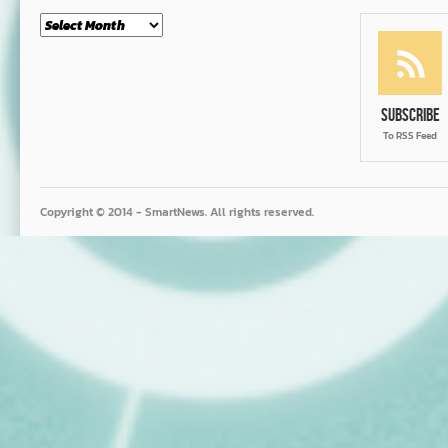
Month
Subscribe
To RSS Feed
Copyright © 2014 - SmartNews. All rights reserved.