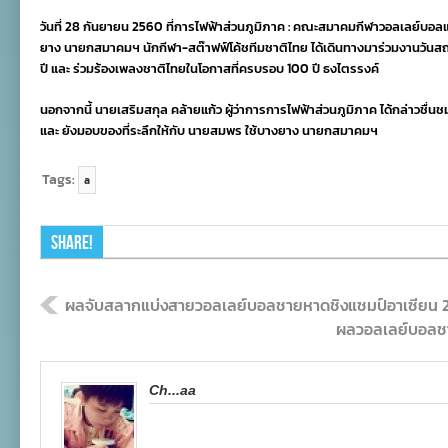
กีฬา
วันที่ 28 กันยายน 2560 ที่การไฟฟ้าส่วนภูมิภาค : คณะสมาคมกีฬาวอลเลย์บ
วอลเลย์บอล
ร่วม
ยาง นายกสมาคมฯ นักกีฬา-สต๊าฟฟ์โค้ชทีมชาติไทย ได้เดินทางมาร่วมงานวัน
งาน
ปี และ ร่วมร้องเพลงชาติไทยในโอกาสที่ครบรอบ 100 ปี ธงไตรรงค์
๕๗
ปี
นอกจากนี้ นายเสริมสกุล คล้ายแก้ว ผู้ว่าการการไฟฟ้าส่วนภูมิภาค ได้กล่าวชื
การ
ไฟฟ้า
และ ยังมอบของที่ระลึกให้กับ นายสมพร ใช้บางยาง นายกสมาคมฯ
ส่วน
ภูมิภาค
Tags:
a
Share!
ผลจับสลากแบ่งสายวอลเลย์บอลชายหาดชิงแชมป์อาเซียน 
ผลวอลเลย์บอลชา
Ch...aa