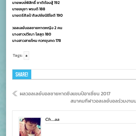
นายพงษ์พิสิทธิ์ ชาติต้องสู้ 192
นายอนุชา พรมดี 188
นายตรีศิลป์ ศิลปชัยนิธิโชติ 190
วอลเลย์บอลชายหาดหญิง 2 คน
นางสาวปวีณา โสสุด 180
นางสาวสายไหม กวกขุนทด 178
Tags:
a
Share!
ผลวอลเลย์บอลชายหาดชิงแชมป์อาเซี่ยน 2017
สมาคมกีฬาวอลเลย์บอลร่วมงาน
Ch...aa