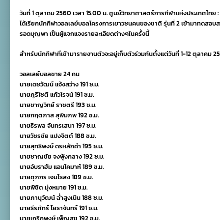
กีฬา
วันที่ 1 ตุลาคม 2560 เวลา 15.00 น. ศูนย์วิทยาศาสตร์การกีฬาแห่งประเทศไท
วอลเลย์
บอลฯ
ได้เรียกนักกีฬาวอลเลย์บอลโครงการเยาวชนคนของชาติ รุ่นที่ 2 เข้ามาทดส
เรียก
รอดบุญพา เป็นผู้แจกแจงรายละเอียดต่างๆในครั้งนี้
เยาวชน
คน
สำหรับนักกีฬาที่เข้ามารายงานตัวจะอยู่เก็บตัวร่วมกันตั้งแต่วันที่ 1-12 ตุลาคม
ของ
ชาติ
เข้า
วอลเลย์บอลชาย 24 คน
เก็บ
นายเดชวัฒน์ แจ้งสว่าง 191 ซ.ม.
ตัว
1-
นายภูริโชติ แก้วโรจน์ 191 ซ.ม.
12
นายชาญวิทย์ ราชตรี 193 ซ.ม.
ตุลาคม
นายกฤตภาส สุพิมภพ 192 ซ.ม.
2560
นายธีรพล จันทรเสนา 197 ซ.ม.
นายวัชรชัย แปงจิตต์ 188 ซ.ม.
นายสุทธิพงษ์ ดรหลักคำ 195 ซ.ม.
นายชาญชัย จงฟุ้งกลาง 192 ซ.ม.
นายอับราฮัม แอนโคมาห์ 189 ซ.ม.
นายศุภกร เจนไธสง 189 ซ.ม.
นายพิชิต มุ่งหมาย 191 ซ.ม.
นายภานุวัฒน์ ฉ่ำสูงเนิน 188 ซ.ม.
นายธีรภัทร์ โยธาจันทร์ 191 ซ.ม.
นายเกริกพงษ์ เพ็ญสุข 192 ซ.ม.