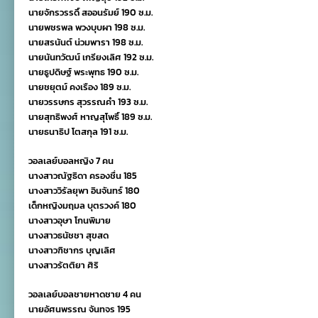
นายจักรวรรดิ์ สออนรัมย์ 190 ซ.ม.
นายพชรพล พวงบุบผา 198 ซ.ม.
นายสรนันต์ น่วมพารา 198 ซ.ม.
นายนันทวัฒน์ เกรียงเลิศ 192 ซ.ม.
นายธูปดิษฐ์ พระพุทธ 190 ซ.ม.
นายชยุตม์ คงเรือง 189 ซ.ม.
นายวรรษกร สุวรรณคำ 193 ซ.ม.
นายสุทธิพงศ์ หาญสุโพธิ์ 189 ซ.ม.
นายธนาธิป โตสกุล 191 ซ.ม.
วอลเลย์บอลหญิง 7 คน
นางสาวณัฐธิดา ครองชื่น 185
นางสาววิรัลยุพา อินจันทร์ 180
เด็กหญิงมฤมล บุตรวงค์ 180
นางสาวอุษา โกนพิมาย
นางสาวธนัชชา สุขสด
นางสาวฑิชากร บุญเลิศ
นางสาวรัตติยา ศิริ
วอลเลย์บอลชายหาดชาย 4 คน
นายอัศนพรรณ จันทจร 195