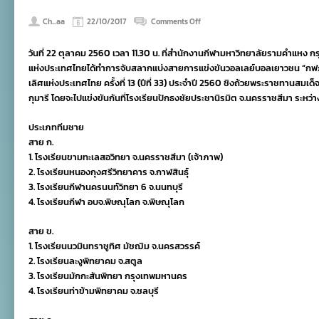
on
Ch...aa
22/10/2017
Comments Off
ผล
แบ่ง
วันที่ 22 ตุลาคม 2560 เวลา 11.30 น. ที่สำนักงานกีฬามหาวิทยาลัยรามคำแหง
สาย
การ
แห่งประเทศไทยได้ทำการจับสลากแบ่งสายการแข่งขันวอลเลย์บอลเยาวชน “กฟภ.” (
แข่งขัน
เลิศแห่งประเทศไทย ครั้งที่ 13 (ปีที่ 33) ประจำปี 2560 ชิงถ้วยพระราชทานส
วอลเลย์บอล
กุมารี โดยจะไปแข่งขันกันที่โรงเรียนปักธงชัยประชานิรมิต จ.นครราชสีมา ระหว่
เยาวชน
“กฟภ.”
(PEA)
ประเภททีมชาย
2560
สาย ก.
รอบ
1. โรงเรียนขามทะเลสอวิทยา จ.นครราชสีมา (เจ้าภาพ)
ชิง
ชนะ
2. โรงเรียนหนองกุงศรีวิทยาคาร จ.กาฬสินธุ์
เลิศ
3. โรงเรียนกีฬานครนนท์วิทยา 6 จ.นนทบุรี
ระดับ
4. โรงเรียนกีฬา อบจ.พิษณุโลก จ.พิษณุโลก
ประเทศ
สาย ข.
1. โรงเรียนนวมินทราชูทิศ มัชฌิม จ.นครสวรรค์
2. โรงเรียนละงูพิทยาคม จ.สตูล
3. โรงเรียนมักกะสันพิทยา กรุงเทพมหานคร
4. โรงเรียนท่าข้ามพิทยาคม จ.ชลบุรี