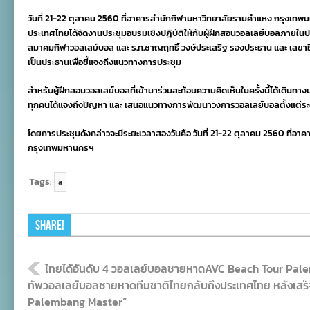
กีฬา
วันที่ 21-22 ตุลาคม 2560 ที่อาคารสำนักกีฬามหาวิทยาลัยรามคำแหง กรุงเท
วอลเลย์
บอลฯ
ประเทศไทยได้จัดงานประชุมอบรมเชิงปฎิบัติให้กับผู้ฝึกสอนวอลเลย์บอลภายใ
จัด
สมาคมกีฬาวอลเลย์บอล และ ร.ท.ชาญฤทธิ์ วงษ์ประเสริฐ รองประธาน และ เลขาธ
ประชุม
เป็นประธานเพื่อชี้แจงถึงแนวทางการประชุม
ผู้
ฝึก
สอน
สำหรับผู้ฝึกสอนวอลเลย์บอลที่เข้ามาร่วมสะท้อนความคิดเห็นในครั้งนี้ได้เดินท
เชิง
ทุกคนได้แจงถึงปัญหา และ เสนอแนวทางการพัฒนาวงการวอลเลย์บอลตั้งแต่ระดั
ปฎิบัติ
โดยการประชุมดังกล่าวจะมีระยะเวลาสองวันคือ วันที่ 21-22 ตุลาคม 2560 ที่
กรุงเทพมหานครฯ
Tags:
a
Share!
ไทยได้อันดับ 4 วอลเลย์บอลชายหาดAVC Beach Tour Pal
ทัพวอลเลย์บอลชายหาดทีมชาติไทยกลับถึงประเทศไทย หลังเสร
Palembang Master”