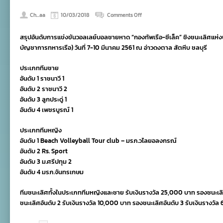
on
Ch...aa
10/03/2018
Comments Off
ราช
นาวี-
สรุปอันดับการแข่งขันวอลเลย์บอลชายหาด “กองทัพเรือ-ซีเล็ค” ชิงชนะเลิศแห่งป
Beach
Volleyball
บัญชาการทหารเรือ) วันที่ 7-10 มีนาคม 2561 ณ อ่าวดงตาล สัตหีบ ชลบุรี
Tour
club
ประเภททีมชาย
คว้า
อันดับ 1 ราชนาวี 1
แชมป์
วอลเลย์บอล
อันดับ 2 ราชนาวี 2
ชายหาด
อันดับ 3 ลูกประดู่ 1
“กองทัพ
อันดับ 4 เพชรบูรณ์ 1
เรือ-
ซี
เล็ค”
ประเภททีมหญิง
ชิง
อันดับ 1 Beach Volleyball Tour club – มรภ.วไลยอลงกรณ์
ชนะ
เลิศ
อันดับ 2 Rs. Sport
แห่ง
อันดับ 3 ม.ศรีปทุม 2
ประเทศไทย
อันดับ 4 มรภ.จันทรเกษม
ทีมชนะเลิศทั้งในประเภททีมหญิงและชาย รับเงินรางวัล 25,000 บาท รองชนะเลิศ
ชนะเลิศอันดับ 2 รับเงินรางวัล 10,000 บาท รองชนะเลิศอันดับ 3 รับเงินรางวั