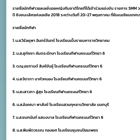
ชื่อ
รายชื่อนักกีฬาวอลเลย์บอลหญิงทีมชาติไทยที่ได้เข้าร่วมแข่งขัน รายการ SMM ว
นักกีฬา
วอลเลย์บอล
ปี ชิงชนะเลิศแห่งเอเชีย 2018 ระหว่างวันที่ 20-27 พฤษภาคม ที่ยิมเนเซีย
ยุวชน
หญิง
รายชื่อนักกีฬา
ทีม
ชาติ
ไทย
1. น.ส.วิรัลยุพา อินทร์จันทร์ โรงเรียนเม็งรายมหาราชวิทยาคม
รุ่น
อายุ
2. น.ส.สุภัชชา คัมตระรักษา โรงเรียนกีฬานครนนท์วิทยา 6
ต่ำ
กว่า
17
3. ด.ญ.อรกานต์ สิงห์ขันธุ์ โรงเรียนกีฬานครนนท์วิทยา 6
ปี
4. น.ส.จิดาภา นาหัวหนอง โรงเรียนกีฬานครนนท์วิทยา 6
5. น.ส.เสาวภา สู่สุข โรงเรียนกีฬานครนนท์วิทยา 6
6. น.ส.อังคณา พาสังข์ โรงเรียนสวนกุหลาบวิทยาลัย นนทบุรี
7. น.ส.ชนกนันท์ แสบงบาล โรงเรียนกีฬานครนนท์วิทยา 6
8. น.ส.พิมพ์ตวรรณ ทองยศ โรงเรียนชุมชนป้อมเพชร