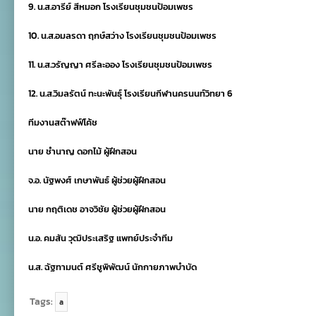
9. น.ส.อารีย์ สีหมอก โรงเรียนชุมชนป้อมเพชร
10. น.ส.อมลรดา ฤกษ์สว่าง โรงเรียนชุมชนป้อมเพชร
11. น.ส.วรัญญา ศรีละออง โรงเรียนชุมชนป้อมเพชร
12. น.ส.วิมลรัตน์ ทะนะพันธุ์ โรงเรียนกีฬานครนนท์วิทยา 6
ทีมงานสต๊าฟฟ์โค้ช
นาย ชำนาญ ดอกไม้ ผู้ฝึกสอน
จ.อ. นัฐพงศ์ เกษาพันธ์ ผู้ช่วยผู้ฝึกสอน
นาย กฤติเดช อาจวิชัย ผู้ช่วยผู้ฝึกสอน
น.อ. คมสัน วุฒิประเสริฐ แพทย์ประจำทีม
น.ส. ฉัฐทามนต์ ศรีชูพิพัฒน์ นักกายภาพบำบัด
Tags:
a