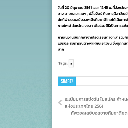
วันที่ 20 มิถุนายน 2561 เวลา 12.45 น. ที่จั
ยาง นายกสมาคมฯ , ปลื้มจิตร์ ถินขาว,วิลาวัณย
นักกีฬาวอลเลย์บอลหญิงทีมชาติไทยได้เดินทาง
หาดใหญ่ จังหวัดสงขลา เพื่อร่วมพิธีเปิดการแ
ภายในงานมีนักกีฬาจากโรงเรียนต่างๆมาร่วมกิจก
แชร์ประสบการณ์ต่างๆให้กับเยาวชน ซึ่งทุกคนต่าง
มาก
Tags:
a
Share!
ระเบียบการแข่งขัน ใบสมัคร กำห
แห่งประเทศไทย 2561
ทัพวอลเลย์บอลชายทีมชาติชุด U-