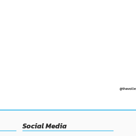
@thavolle
Social Media