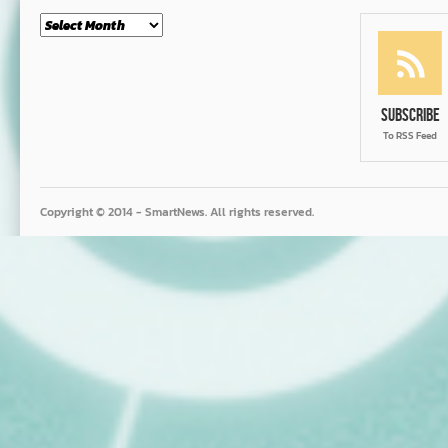
Month
Subscribe
To RSS Feed
Copyright © 2014 - SmartNews. All rights reserved.