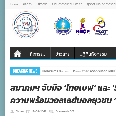
Home
กิจกรรม
ข่าวสาร
ใบสมัครการแข่งขันต่างๆ
ผู้ตัดสิน และกติการวอ
กิจกรรม
ข่าวสาร
ปฏิทินกิจกรรม
Breaking News
เปิดโครงการ Domestic Power 2026 ภาคตะวันออก เดินหน
สมาคมฯ จับมือ ‘ไทยเบฟ’ และ
ความพร้อมวอลเลย์บอลยุวชน “
on
Ch...aa
15/08/2018
Comments Off
สมา