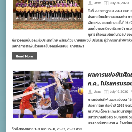
Usxx
July 20, 2020
วันที่ 20 กรกฎาคม 2563 เวลา
ประเทศไทยจัดงานแถลงข่าว กา
เลิศแห่งประเทศไทย ครั้งที่ 16 
สมเด็จพระกนิษฐาธิราชเจ้า ก
กุมารี ที่โรงแรมโกเด้นทิวลิป
กีฬาวอลเลย์บอลแห่งประเทศไทย พร้อมด้วย นายสมพงษ์ ปรีเปรม ผู้ว่าการการไฟฟ้าส่วน
เลขาธิการสหพันธ์วอลเลย์บอลแห่งเอเชีย นายสมพร
Read More
ผลการแข่งขันศึกเย
ก.ค., โปรแกรมร
Usxx
July 19, 2020
การแข่งขันกีฬาวอลเลย์บอล “ซี
ประเทศไทย ประจำปี 2563 ชิงถ
กรม”สมเด็จพระเทพรัตนราชสุ
มหาวิทยาลัยรังสิต จ.ปทุมธานี 
ประเภททีมชาย สาย A โรงเรียนก
วัดบึงทองหลาง 3-0 เซต 25-11, 25-13, 25-17 สาย