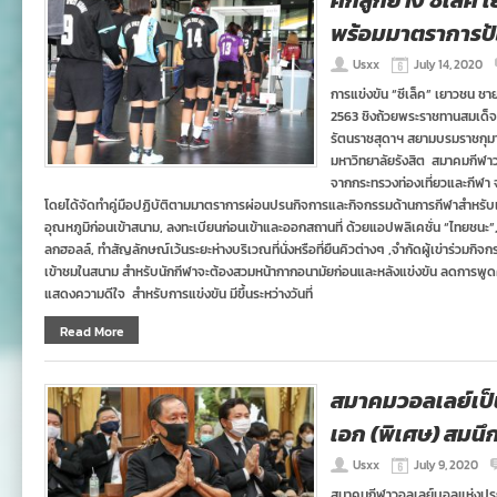
ศึกลูกยาง ซีเล็ค
พร้อมมาตราการป้
Usxx
July 14, 2020
การแข่งขัน “ซีเล็ค” เยาวชน ช
2563 ชิงถ้วยพระราชทานสมเด็จ
รัตนราชสุดาฯ สยามบรมราชกุมาร
มหาวิทยาลัยรังสิต สมาคมกีฬ
จากกระทรวงท่องเที่ยวและกีฬา
โดยได้จัดทำคู่มือปฏิบัติตามมาตราการผ่อนปรนกิจการและกิจกรรมด้านการกีฬาสำหรับเจ้าห
อุณหภูมิก่อนเข้าสนาม, ลงทะเบียนก่อนเข้าและออกสถานที่ ด้วยแอปพลิเคชั่น “ไทยชนะ”, 
ลกฮอลล์, ทำสัญลักษณ์เว้นระยะห่างบริเวณที่นั่งหรือที่ยืนคิวต่างๆ ,จำกัดผู้เข่าร่วมกิจก
เข้าชมในสนาม สำหรับนักกีฬาจะต้องสวมหน้ากากอนามัยก่อนและหลังแข่งขัน ลดการพูดคุ
แสดงความดีใจ สำหรับการแข่งขัน มีขึ้นระหว่างวันที่
Read More
สมาคมวอลเลย์เป็
เอก (พิเศษ) สมนึก 
Usxx
July 9, 2020
สมาคมกีฬาวอลเลย์บอลแห่งประ