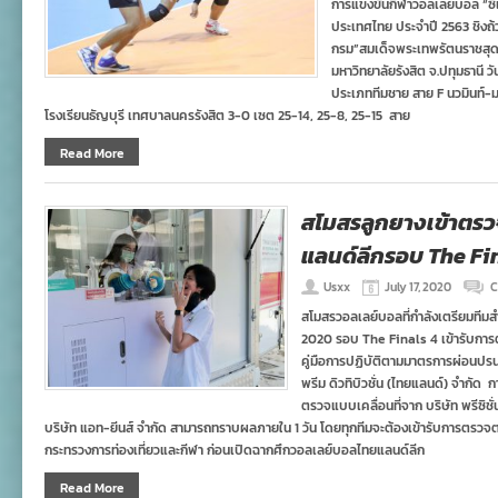
การแข่งขันกีฬาวอลเลย์บอล “ซี
ประเทศไทย ประจำปี 2563 ชิงถ
กรม”สมเด็จพระเทพรัตนราชสุ
มหาวิทยาลัยรังสิต จ.ปทุมธานี 
ประเภททีมชาย สาย F นวมินท์-
โรงเรียนธัญบุรี เทศบาลนครรังสิต 3-0 เซต 25-14, 25-8, 25-15 สาย
Read More
สโมสรลูกยางเข้าตรว
แลนด์ลีกรอบ The Fi
Usxx
July 17, 2020
C
สโมสรวอลเลย์บอลที่กำลังเตรียมทีมส
2020 รอบ The Finals 4 เข้ารับการต
คู่มือการปฏิบัติตามมาตรการผ่อนปรนฯ 
พรีม ดิวทิบิวชั่น (ไทยแลนด์) จำกัด 
ตรวจแบบเคลื่อนที่จาก บริษัท พรีซิชั่
บริษัท แอท-ยีนส์ จำกัด สามารถทราบผลภายใน 1 วัน โดยทุกทีมจะต้องเข้ารับการตรวจ
กระทรวงการท่องเที่ยวและกีฬา ก่อนเปิดฉากศึกวอลเลย์บอลไทยแลนด์ลีก
Read More