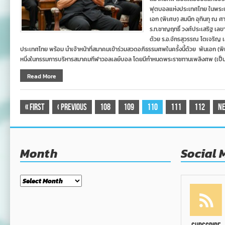
ฟุตบอลแห่งประเทศไทย ในพระบ
เอก (พิเศษ) สมนึก อุทินทุ ณ ศ
ร.ท.ชาญฤทธิ์ วงศ์ประเสริฐ เล
ด้วย ร.อ.จักรสุวรรณ โตเจริญ
ประเทศไทย พร้อม นำเจ้าหน้าที่สมาคมเข้าร่วมสวดอภิธรรมศพในครั้งนี้ด้วย พันเอก (พิ
หนึ่งในกรรมการบริหารสมาคมกีฬาวอลเลย์บอล โดยมีกำหนดพระราชทานเพลิงศพ (เป็นก
Read More
«
First
‹
Previous
108
109
110
111
112
N
Month
Social 
Month