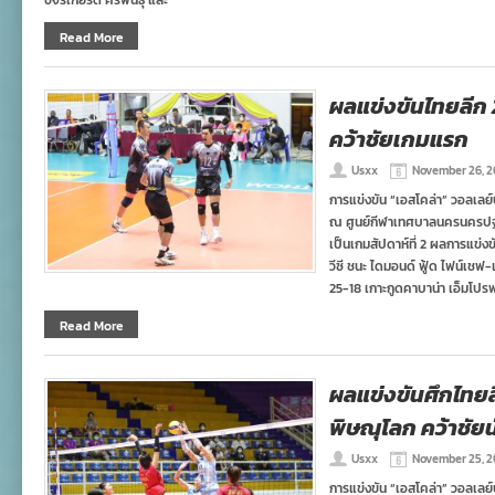
ขจรเกียรติ ศริพันธุ์ และ
Read More
ผลแข่งขันไทยลีก 2
คว้าชัยเกมแรก
Usxx
November 26, 
การแข่งขัน “เอสโคล่า” วอลเลย์
ณ ศูนย์กีฬาเทศบาลนครนครปฐม
เป็นเกมสัปดาห์ที่ 2 ผลการแข่งข
วีซี ชนะ ไดมอนด์ ฟู้ด ไฟน์เชฟ
25-18 เกาะกูดคาบาน่า เอ็มโปร
Read More
ผลแข่งขันศึกไทยลี
พิษณุโลก คว้าชัยนั
Usxx
November 25, 
การแข่งขัน “เอสโคล่า” วอลเลย์