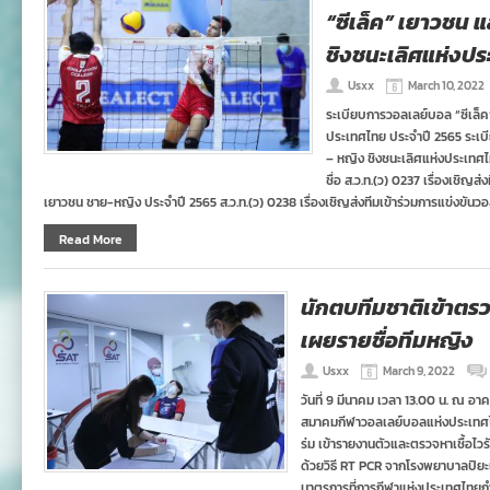
“ซีเล็ค” เยาวชน 
ชิงชนะเลิศแห่งปร
Usxx
March 10, 2022
ระเบียบการวอลเลย์บอล “ซีเล็ค
ประเทศไทย ประจำปี 2565 ระเบ
– หญิง ชิงชนะเลิศแห่งประเทศ
ชื่อ ส.ว.ท.(ว) 0237 เรื่องเชิญส
เยาวชน ชาย-หญิง ประจำปี 2565 ส.ว.ท.(ว) 0238 เรื่องเชิญส่งทีมเข้าร่วมการแข่งขันวอ
Read More
นักตบทีมชาติเข้าตร
เผยรายชื่อทีมหญิง
Usxx
March 9, 2022
วันที่ 9 มีนาคม เวลา 13.00 น. ณ อ
สมาคมกีฬาวอลเลย์บอลแห่งประเทศไ
ร่ม เข้ารายงานตัวและตรวจหาเชื้อไว
ด้วยวิธี RT PCR จากโรงพยาบาลปิย
มาตรการที่การกีฬาแห่งประเทศไทยก