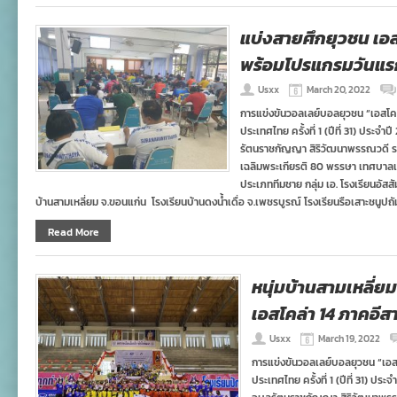
แบ่งสายศึกยุวชน เอส
พร้อมโปรแกรมวันแร
Usxx
March 20, 2022
การแข่งขันวอลเลย์บอลยุวชน “เอสโคล่า”
ประเทศไทย ครั้งที่ 1 (ปีที่ 31) ประ
รัตนราชกัญญา สิริวัฒนาพรรณวดี 
เฉลิมพระเกียรติ 80 พรรษา เทศบาลเม
ประเภททีมชาย กลุ่ม เอ. โรงเรียนอั
บ้านสามเหลี่ยม จ.ขอนแก่น โรงเรียนบ้านดงน้ําเดื่อ จ.เพชรบูรณ์ โรงเรียนรือเสาะชนูปถัม
Read More
หนุ่มบ้านสามเหลี่
เอสโคล่า 14 ภาคอีส
Usxx
March 19, 2022
การแข่งขันวอลเลย์บอลยุวชน “เอสโคล
ประเทศไทย ครั้งที่ 1 (ปีที่ 31) ป