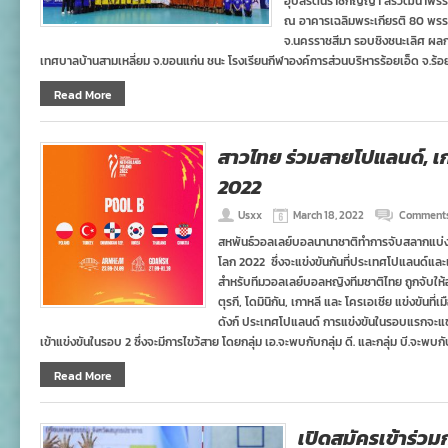
อุบลรัตนราชกัญญา สิริวัฒนาพรร
ณ อาคารเฉลิมพระเกียรติ 80 พรรษ
จ.นครราชสีมา รอบชิงชนะเลิศ ผลกา
เทศบาลบ้านสามเหลี่ยม จ.ขอนแก่น ชนะ โรงเรียนกีฬาองค์การส่วนบริหารร้อยเอ็ด จ.ร้อย
Read More
สาวไทย ร่วมสายโปแลนด์, เก
2022
Usxx
March 18, 2022
Comments
สหพันธ์วอลเลย์บอลนานาชาติทำการจับสลากแบ่
โลก 2022 ซึ่งจะแข่งขันกันที่ประเทศโปแลนด์และเน
สำหรับทีมวอลเลย์บอลหญิงทีมชาติไทย ถูกจับให้อยู
ตุรกี, โดมินิกัน, เกาหลี และ โครเอเชีย แข่งขันที
ดังก์ ประเทศโปแลนด์ การแข่งขันในรอบแรกจะแข
เข้าแข่งขันในรอบ 2 ซึ่งจะมีการไขว้สาย โดยกลุ่ม เอ.จะพบกับกลุ่ม ดี. และกลุ่ม บี.จะพบกับ
Read More
เปิดสมัครเข้าร่ว