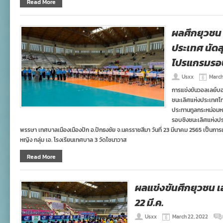
Read More
ผลศึกยุวชน 
ประเทศ นัด
โปรแกรมร
Usxx
March
การแข่งขันวอลเลย์บอลย
ชนะเลิศแห่งประเทศไทย ค
ประทานทูลกระหม่อม
รอบชิงชนะเลิศแห่งป
พรรษา เทศบาลเมืองเมืองปัก อ.ปักธงชัย จ.นครราชสีมา วันที่ 23 มีนาคม 2565 เป็นการแ
หญิง กลุ่ม เอ. โรงเรียนเทศบาล 3 วัดไชนาวาส
Read More
ผลแข่งขันศึกยุวชน เอ
22 มี.ค.
Usxx
March 22, 2022