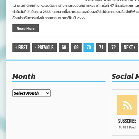
ได้ ขณะที่นักกีฬาบางส่วนติดภารกิจการแข่งขันกีฬาแห่งชาติ ครั้งที่ 47 ที่จ.ศรีสะเกษ โด
ตัวในวันที่ 21 มีนาคม 2565 นอกจากนี้สมาคมวอลเลย์บอลยังได้ประกาศรายชื่อนักกีฬาว
ซ้อมสำหรับการแข่งขันรายการนานาชาติในปี 2565
Read More
«
First
‹
Previous
68
69
70
71
72
Next
›
Month
Social 
Month
Subscribe
To RSS Feed