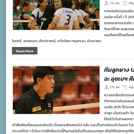
Ch...aa
May
การแข่งขันวอลเลย์บอ
เอเชีย ครั้งที่ 1 ปี 
แรกของการแข่งขัน เ
ทีมชาติไทย ลงสนามพบ
ของทีมชาติไทยที่ลงส
โมกศรี, พรพรรณ เกิดปราชญ์, แก้วกัลยา กมุลทะลา, อัจฉราพร
Read More
ทีมลูกยาง 
ฉะ อุซเบฯ ศ
Ch...aa
Apr
ความเคลื่อนไหวของท
ทำการแข่งขันวอลเลย์
เอเชีย 2015 ที่ประเท
ล่าสุด เมื่อช่วงเช้า 
โค้ชได้เดินทางออกจาก
เข้าฝึกซ้อมที่สนามแข่งขันจริง คือสนามฟิลสปอร์ต คลับ และเป็นการซ้อมเช้าวันแรก ในเวลา
ประเทศไทย 1 ชั่วโมง การฝึกซ้อมวันนี้ทีมงานเน้นในเรื่องของเกมรุก เพื่อให้ทีมมีเกมรุกท