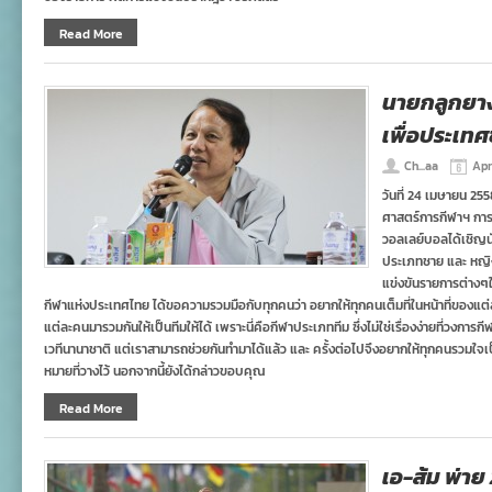
Read More
นายกลูกยาง
เพื่อประเทศ
Ch...aa
Apr
วันที่ 24 เมษายน 2558
ศาสตร์การกีฬาฯ กา
วอลเลย์บอลได้เชิญนั
ประเภทชาย และ หญิง 
แข่งขันรายการต่าง
กีฬาแห่งประเทศไทย ได้ขอความรวมมือกับทุกคนว่า อยากให้ทุกคนเต็มที่ในหน้าที่ของแต
แต่ละคนมารวมกันให้เป็นทีมให้ได้ เพราะนี่คือกีฬาประเภททีม ซึ่งไม่ใช่เรื่องง่ายที่วง
เวทีนานาชาติ แต่เราสามารถช่วยกันทำมาได้แล้ว และ ครั้งต่อไปจึงอยากให้ทุกคนรวมใจเป็
หมายที่วางไว้ นอกจากนี้ยังได้กล่าวขอบคุณ
Read More
เอ-ส้ม พ่าย