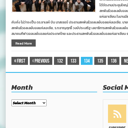
ได้จัดงานประชุมใหญ่
สหพันธ์วอลเลย์บอลน
แห่งอาเซียน ในงานมี
คับคั่ง ไม่ว่าจะเป็น ดร.ซาเลห์ บิน นาสเซอร์ ประธานสหพันธ์วอลเลย์บอลแห่งเอเชีย, นา
สหพันธ์วอลเลย์บอลแห่งเอเชีย, ร.ท.ชาญฤทธิ์ วงษ์ประเสริฐ เลขาธิการสหพันธ์วอลเลย
สมาคมกีฬาวอลเลย์บอลแห่งประเทศไทย และประธานสหพันธ์วอลเลย์บอลแห่งอาเซียน ร.ท
Read More
«
First
‹
Previous
132
133
134
135
136
N
Month
Social 
Month