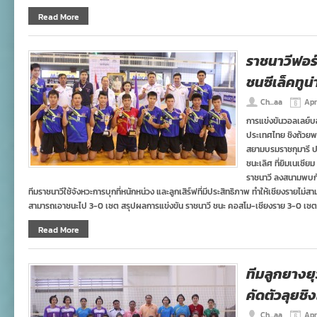
Read More
ราชนาวีฟอร
ชนซีเล็คทูน่
Ch...aa
Apr
การแข่งขันวอลเลย์บอ
ประเทศไทย ชิงถ้วย
สยามบรมราชกุมารี ปร
ชนะเลิศ ที่ยิมเนเซี
ราชนาวี ลงสนามพบกั
ทีมราชนาวีใช้จังหวะการบุกที่หนักหน่วง และลูกเสิร์ฟที่มีประสิทธิภาพ ทำให้เชียงรายไม
สามารถเอาชนะไป 3-0 เซต สรุปผลการแข่งขัน ราชนาวี ชนะ คอสโม-เชียงราย 3-0 เซต
Read More
ทีมลูกยางย
คัดตัวลุยชิง
Ch...aa
Apr