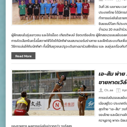
วันที่ 26 เมษายน เวล
ประเทศไทย ได้มีการค
ทำการแข่งขันในรายกา
ชิงแชมป์โลก ที่ประเทศ
จำนวน 20 คนเข้าร่วมค
ผู้ฝึกสอนในรุ่นเยาวชน และโค้ชอ๊อด เกียรติพงษ์ รัชตเกรียงไกร ผู้ฝึกสอนวอลเลย์บอ
การคัดเลือกในครั้งนี้สตาฟฟ์โค้ชให้นักกีฬาลงสนามวอร์มร่างกาย และฝึกในระบบทีมเพื
วิธีการเล่นให้กับนักกีฬา ทั้งนี้ทีมยุวชนเปรูจะเดินทางมาร่วมฝึกซ้อม และ ลงอุ่นเครื่อง
Read More
เอ-ส้ม พ่าย
ชายหาดเวิล์
Ch...aa
Apr
การแข่งขันวอลเลย์บอล
เมืองฝูโจว ประเทศจีน
สุดท้าย “เอ-ส้ม” วรภั
ของไทย และมือวางอั
กวานูอาตู พาตะ มิลเล
ของรายการ ผลการแข่งขันปรากฎว่า วรภัสสร