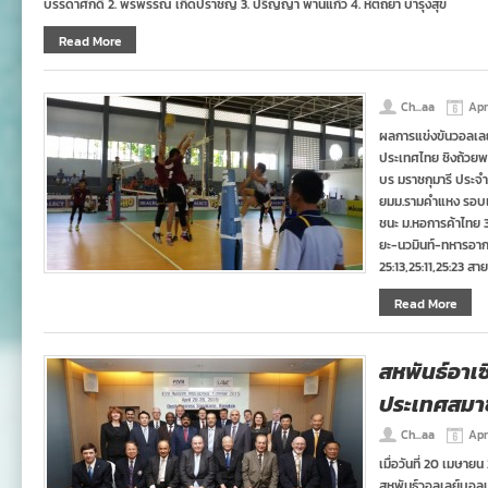
บรรดาศักดิ์ 2. พรพรรณ เกิดปราชญ์ 3. ปริญญา พานแก้ว 4. หัตถยา บํารุงสุข
Read More
Ch...aa
Apri
ผลการแข่งขันวอลเลย
ประเทศไทย ชิงถ้วย
บร มราชกุมารี ประจำปี
ยมม.รามคำแหง รอบแบ่ง
ชนะ ม.หอการค้าไทย 3
ยะ-นวมินท์-ทหารอาก
25:13,25:11,25:23 สาย
Read More
สหพันธ์อาเ
ประเทศสมา
Ch...aa
Apr
เมื่อวันที่ 20 เมษายน
สหพันธ์วอลเลย์บอลน