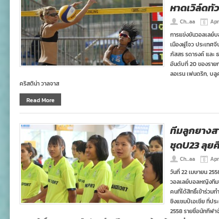
หาดเวิล์ดทัว
Ch...aa
Apr
การแข่งขันวอลเลย์บอล
เมืองฝูโจว ประเทศจีน
ภัสสร รดารงค์ และ ธน
อันดับที่ 20 ของรายก
ลอเรน เฟนดริก, บลูค
คริสติน่า วาลจาส
Read More
ทีมลูกยางส
ชุดU23 ลุยศ
Ch...aa
Apr
วันที่ 22 เมษายน 25
วอลเลย์บอลหญิงทีมช
คนที่ได้สิทธิ์เข้าร่ว
ชิงแชมป์เอเชีย ที่ปร
2558 รายชื่อนักกีฬ