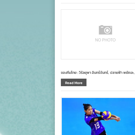
ของทีมไทย : วิรัลยุพา อินทร์จันทร์, ปลายฟ้า พยัคฆะ,
Read More