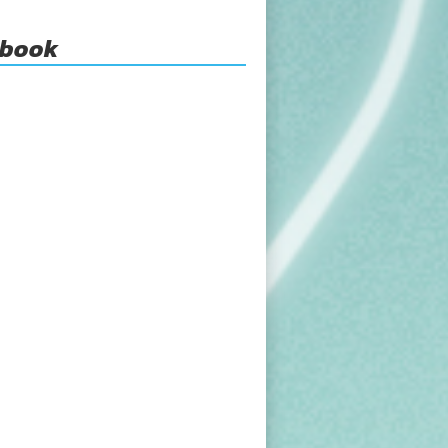
ebook