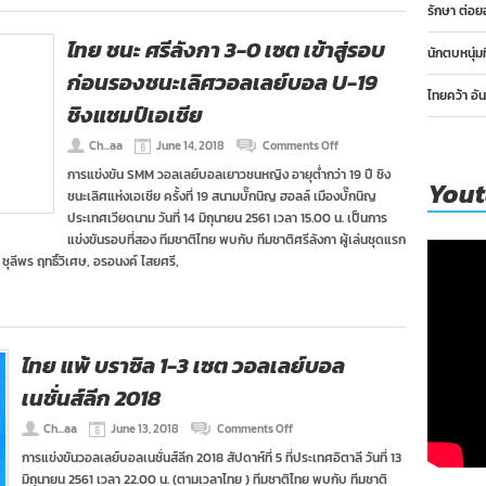
รักษา ต่อย
ไทย ชนะ ศรีลังกา 3-0 เซต เข้าสู่รอบ
นักตบหนุ่ม
ก่อนรองชนะเลิศวอลเลย์บอล U-19
ไทยคว้า อั
ชิงแชมป์เอเชีย
on
Ch...aa
June 14, 2018
Comments Off
ไทย
การแข่งขัน SMM วอลเลย์บอลเยาวชนหญิง อายุต่ำกว่า 19 ปี ชิง
ชนะ
You
ชนะเลิศแห่งเอเชีย ครั้งที่ 19 สนามบั๊กนิญ ฮอลล์ เมืองบั๊กนิญ
ศรี
ลังกา
ประเทศเวียดนาม วันที่ 14 มิถุนายน 2561 เวลา 15.00 น. เป็นการ
3-
แข่งขันรอบที่สอง ทีมชาติไทย พบกับ ทีมชาติศรีลังกา ผู้เล่นชุดแรก
0
 ชุลีพร ฤทธิ์วิเศษ, อรอนงค์ ไสยศรี,
เซต
เข้า
สู่
รอบ
ก่อน
รอง
ไทย แพ้ บราซิล 1-3 เซต วอลเลย์บอล
ชนะ
เลิศ
เนชั่นส์ลีก 2018
วอลเลย์บอล
U-
on
Ch...aa
June 13, 2018
Comments Off
19
ไทย
ชิง
การแข่งขันวอลเลย์บอลเนชั่นส์ลีก 2018 สัปดาห์ที่ 5 ที่ประเทศอิตาลี วันที่ 13
แพ้
แชมป์
มิถุนายน 2561 เวลา 22.00 น. (ตามเวลาไทย ) ทีมชาติไทย พบกับ ทีมชาติ
บราซิล