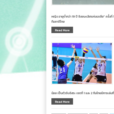
หญิง อายุต่ำกว่า 19 ปี ชิงชนะเลิศแห่งเอเชีย” ครั้งที
ทีมชาติไทย
Read More
น้อย เป็นตัวรับอิสระ เซตที่ 1 และ 2 ทีมไทยมีการเล่นที่
Read More