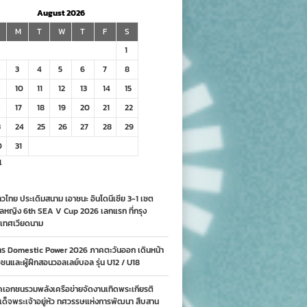
August 2026
M
T
W
T
F
S
1
3
4
5
6
7
8
10
11
12
13
14
15
17
18
19
20
21
22
3
24
25
26
27
28
29
0
31
l
วไทย ประเดิมสนาม เอาชนะ อินโดนีเซีย 3-1 เซต
ลหญิง 6th SEA V Cup 2026 เลกแรก ที่กรุง
เทศเวียดนาม
าร Domestic Power 2026 ภาคตะวันออก เดินหน้า
นและผู้ฝึกสอนวอลเลย์บอล รุ่น U12 / U18
คเอกชนรวมพลังเครือข่ายจัดงานเทิดพระเกียรติ
ด็จพระเจ้าอยู่หัว ทศวรรษแห่งการพัฒนา สืบสาน