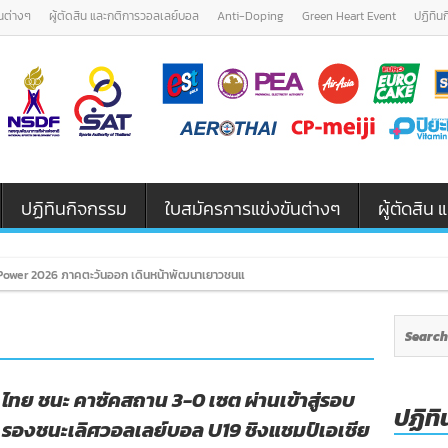
นต่างๆ
ผู้ตัดสิน และกติการวอลเลย์บอล
Anti-Doping
Green Heart Event
ปฏิทิน
ปฏิทินกิจกรรม
ใบสมัครการแข่งขันต่างๆ
ผู้ตัดสิ
ower 2026 ภาคตะวันออก เดินหน้าพัฒนาเยาวชนและผู้ฝึกสอนวอลเลย์บอล รุ่น U12 / U18
ไทย ชนะ คาซัคสถาน 3-0 เซต ผ่านเข้าสู่รอบ
ปฏิทิ
รองชนะเลิศวอลเลย์บอล U19 ชิงแชมป์เอเชีย