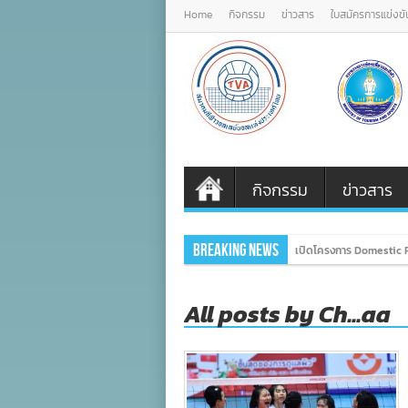
Home
กิจกรรม
ข่าวสาร
ใบสมัครการแข่งขั
กิจกรรม
ข่าวสาร
Breaking News
เปิดโครงการ Domestic P
All posts by Ch...aa