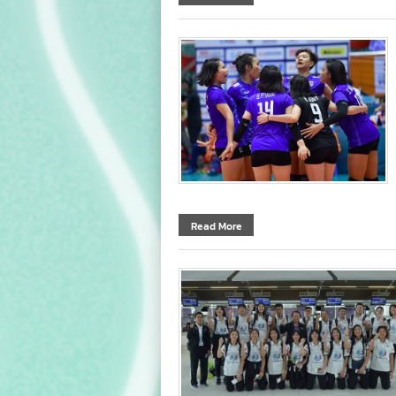
Read More