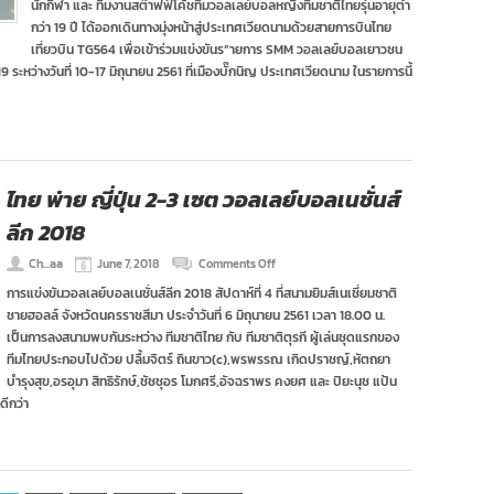
นักกีฬา และ ทีมงานสต๊าฟฟ์โค้ชทีมวอลเลย์บอลหญิงทีมชาติไทยรุ่นอายุต่ำ
หญิง
ไทย
กว่า 19 ปี ได้ออกเดินทางมุ่งหน้าสู่ประเทศเวียดนามด้วยสายการบินไทย
เข้า
เที่ยวบิน TG564 เพื่อเข้าร่วมแข่งขันร”ายการ SMM วอลเลย์บอลเยาวชน
ร่วม
่ 19 ระหว่างวันที่ 10-17 มิถุนายน 2561 ที่เมืองบั๊กนิญ ประเทศเวียดนาม ในรายการนี้
แข่งขัน
วอลเลย์บอล
U-
19
ชิง
แชมป์
เอเชีย
ไทย พ่าย ญี่ปุ่น 2-3 เซต วอลเลย์บอลเนชั่นส์
ที่
ประเทศ
ลีก 2018
เวียดนาม
on
Ch...aa
June 7, 2018
Comments Off
ไทย
การแข่งขันวอลเลย์บอลเนชั่นส์ลีก 2018 สัปดาห์ที่ 4 ที่สนามยิมส์เนเชี่ยมชาติ
พ่าย
ชายฮอลล์ จังหวัดนครราชสีมา ประจำวันที่ 6 มิถุนายน 2561 เวลา 18.00 น.
ญี่ปุ่น
2-
เป็นการลงสนามพบกันระหว่าง ทีมชาติไทย กับ ทีมชาติตุรกี ผู้เล่นชุดแรกของ
3
ทีมไทยประกอบไปด้วย ปลื้มจิตร์ ถินขาว(c),พรพรรณ เกิดปราชญ์,หัตถยา
เซต
บำรุงสุข,อรอุมา สิทธิรักษ์,ชัชชุอร โมกศรี,อัจฉราพร คงยศ และ ปิยะนุช แป้น
วอลเลย์
ดีกว่า
บอล
เนชั่นส์
ลีก
2018