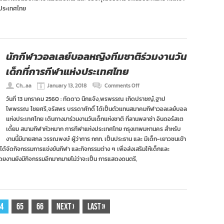
บริษัท
งประเทศไทย
อาคเนย์
ประกัน
ภัย
นักกีฬาวอลเลย์บอลหญิงทีมชาติร่วมงานวัน
เด็กที่การกีฬาแห่งประเทศไทย
on
Ch...aa
January 13, 2018
Comments Off
นักกีฬา
วันที่ 13 มกราคม 2560 : ทัดดาว นึกแจ้ง,พรพรรณ เกิดปราชญ์,ฐาป
วอลเลย์บอล
ไพพรรณ ไชยศรี,จรัสพร บรรดาศักดิ์ ได้เป็นตัวแทนสมาคมกีฬาวอลเลย์บอล
หญิง
ทีม
แห่งประเทศไทย เดินทางมาร่วมงานวันเด็กแห่งชาติ ที่ลานพลาซ่า อินดอร์สเต
ชาติ
เดี้ยม สนามกีฬาหัวหมาก การกีฬาแห่งประเทศไทย กรุงเทพมหานคร สำหรับ
ร่วม
งานนี้มีนายสกล วรรณพงษ์ ผู้ว่าการ กกท. เป็นประธาน และ มีเด็ก-เยาวชนเข้า
งาน
ได้จัดกิจกรรมการแข่งขันกีฬา และกิจกรรมต่าง ๆ เพื่อส่งเสริมให้เด็กและ
วัน
เด็ก
ง โดยงานยังมีกิจกรรมอีกมากมายไม่ว่าจะเป็น การแสดงดนตรี,
ที่
การ
กีฬา
แห่ง
ประเทศไทย
4
65
66
Next
›
Last
»