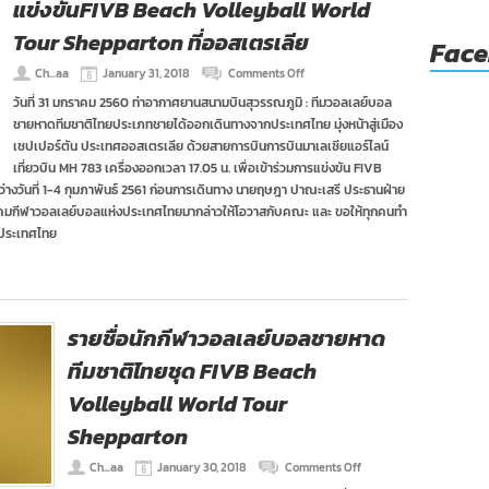
แข่งขันFIVB Beach Volleyball World
ลีก
และ
Tour Shepparton ที่ออสเตรเลีย
Fac
ไทย-
เกาหลีใต้
on
Ch...aa
January 31, 2018
Comments Off
โปร
ทัพ
วอลเลย์บอล
วันที่ 31 มกราคม 2560 ท่าอากาศยานสนามบินสุวรรณภูมิ : ทีมวอลเลย์บอล
วอลเลย์บอล
ออ
ชายหาดทีมชาติไทยประเภทชายได้ออกเดินทางจากประเทศไทย มุ่งหน้าสู่เมือง
ชายหาด
ลส
ทีม
เชปเปอร์ตัน ประเทศออสเตรเลีย ด้วยสายการบินการบินมาเลเซียแอร์ไลน์
ตาร์
ชาติ
เที่ยวบิน MH 783 เครื่องออกเวลา 17.05 น. เพื่อเข้าร่วมการแข่งขัน FIVB
ไทย
งวันที่ 1-4 กุมภาพันธ์ 2561 ก่อนการเดินทาง นายฤษฎา ปาณะเสรี ประธานฝ่าย
เข้า
มกีฬาวอลเลย์บอลแห่งประเทศไทยมากล่าวให้โอวาสกับคณะ และ ขอให้ทุกคนทำ
ร่วม
แข่งขันFIVB
งประเทศไทย
Beach
Volleyball
World
Tour
Shepparton
รายชื่อนักกีฬาวอลเลย์บอลชายหาด
ที่
ออสเตรเลีย
ทีมชาติไทยชุด FIVB Beach
Volleyball World Tour
Shepparton
on
Ch...aa
January 30, 2018
Comments Off
ราย