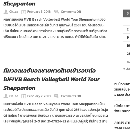
Shepparton
on
Ch...aa
February 3, 2018
Comments Off
S
ทีม
ผลการแข่งขัน FIVB Beach Volleyball World Tour Shepparton เมือง
วอลเลย์บอล
เชปเปอร์ตัน ประเทศออสเตรเลีย วันที่ 3 กุมภาพันธ์ 2561 รอบก่อนรองชนะ
ชายหาด
2
ไทย
เลิศ ทีมไทย 2 นายอดิศร เขวาลำธาร / นายสุรินทร์ จงกลาง แพ้ สหรัฐอเมริกา
ได้
ฟริซแมน / โดรส์ 1-2 เซต 6-21, 21-19, 8-15 คะแนน ทำให้ได้รับอันดับ 5ร่วม
9
อันดับ
5
16
FIVB
Beach
2
Volleyball
3
World
Tour
ทีมวอลเลย์บอลชายหาดไทยเข้ารอบต่อ
« Ju
Shepparton
ไปFIVB Beach Volleyball World Tour
ทีมนักตบสา
Shepparton
วอลเลย์บอ
ฮานอย ประ
on
Ch...aa
February 2, 2018
Comments Off
ทีม
ผลการแข่งขัน FIVB Beach Volleyball World Tour Shepparton เมือง
วอลเลย์บอล
เปิดโครงก
เชปเปอร์ตัน ประเทศออสเตรเลีย วันที่ 2 กุมภาพันธ์ 2561 รอบแบ่งกลุ่ม (กลุ่ม
ชายหาด
พัฒนาเยาวช
ไทย
ดี) ทีมไทย 1 นายณัฐนนท์ อินเขียว / นายเศรษฐวรรษ เพชรสวัสดิ์ ชนะ ออสเต
เข้า
เรีย เฟอกูสัน/กูยเรอร์ 2-0 เซต 21-17ฅ24-22 คะแนน (กลุ่มบี) ทีมไทย 2 นาย
ภาครัฐ ภา
รอบ
พระบาทสมเ
ต่อ