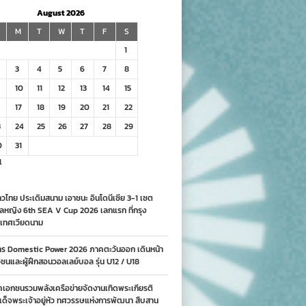
August 2026
M
T
W
T
F
S
1
3
4
5
6
7
8
10
11
12
13
14
15
17
18
19
20
21
22
3
24
25
26
27
28
29
0
31
l
วไทย ประเดิมสนาม เอาชนะ อินโดนีเซีย 3-1 เซต
ลหญิง 6th SEA V Cup 2026 เลกแรก ที่กรุง
เทศเวียดนาม
าร Domestic Power 2026 ภาคตะวันออก เดินหน้า
นและผู้ฝึกสอนวอลเลย์บอล รุ่น U12 / U18
คเอกชนรวมพลังเครือข่ายจัดงานเทิดพระเกียรติ
ด็จพระเจ้าอยู่หัว ทศวรรษแห่งการพัฒนา สืบสาน