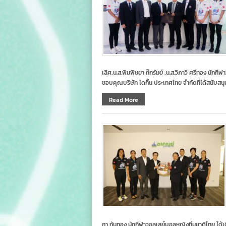
เลิศ,น.ส.พิมพิชยา ก๊กรัมย์ ,น.ส.วิภาวี ศรีทอง นัก
ขอบคุณบริษัท ไดกิ้น ประเทศไทย จำกัดที่ได้สนับ
Read More
กา กันทอง นักกีฬาวอลเลย์บอลหญิงทีมชาติไทย ได้เดิ