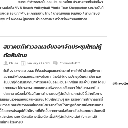
สมาคมกีฬาวอลเลย์บอลแห่งประเทศไทย ประกาศรายชื่อนักกีฬา
ชื่อ
ารแข่งขัน FIVB Beach Volleyball World Tour Shepparton ระหว่างวันที่
นักกีฬา
วอลเลย์บอล
อสเตรเลีย นักกีฬาประเภททีมชาย ไทย 1 นายณัฐนนท์ อินเขียว / นายเศรษฐ
ชายหาด
ุรินทร์ จงกลาง ผู้ฝึกสอน จ่าเอกสถาพร สว่างเรือง จ่าเอกชัชวาล
ทีม
ชาติ
ไทย
ชุด
FIVB
Beach
สมาคมกีฬาวอลเลย์บอลฯจัดประชุมใหญ่ผู้
Volleyball
ตัดสินไทย
World
Tour
Shepparton
on
Ch...aa
January 27, 2018
Comments Off
สมาคม
วันที่ 27 มกราคม 2560 ที่ห้องประชุมอเนกประสงค์​ การไฟฟ้าส่วนภูมิภาค :
กีฬา
สมาคมกีฬาวอลเลย์บอลแห่งประเทศไทยได้จัดงานประชุมใหญ่สามัญ และ
วอลเลย์
บอลฯ
สัมมนาผู้ตัดสินสมาคมกีฬาวอลเลย์บอลแห่งประเทศไทย ประจำปี 2561 โดยมี
@thavolle
จัด
นายสมพร ใช้บางยาง นายกสมาคมกีฬาวอลเลย์บอลฯ ได้เดินทางมาเป็น
ประชุม
ประธาน พร้อมทั้งให้แง่คิดการทำงานของผู้ตัดสินไทยภายในปีนี้ สำหรับการ
ใหญ่
ินสหพันธ์วอลเลย์บอลแห่งเอเชีย ได้มาให้ความรู้ และ มีเรืออากาศโทชาญฤทธิ์
ผู้
ตัดสิน
ำนวยการสมาคมกีฬาวอลเลย์บอลแห่งประเทศไทย ได้มาพูดถึงการแข่งขันรายการ
ไทย
นปีนี้ โดยการประชุมได้นำปัญหาที่เกิดขึ้นจากการแข่งขันภายในประเทศมาเป็นกรณี
ับนานาชาติมาอธิบายเพิ่มเติม เพื่อให้ผู้ตัดสินใหม่ได้เข้าใจ และ ได้มี
้าที่มาแล้วหลายปี