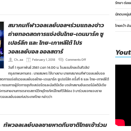
ไปFIVB
รักษา ต่อย
Beach
Volleyball
นักตบหนุ่ม
World
Tour
สมาคมกีฬาวอลเลย์บอลฯร่วมแถลงข่าว
ไทยคว้า อั
Shepparton
ถ่ายทอดสดการแข่งขันไทย-เดนมาร์ค ซู
เปอร์ลีก และ ไทย-เกาหลีใต้ โปร
วอลเลย์บอล ออลสตาร์
You
on
Ch...aa
February 1, 2018
Comments Off
สมาคม
วันที่ 1 กุมภาพันธ์ 2561 เวลา 14.00 น. โรงแรมโกลเด้นทิวลิป
กีฬา
กรุงเทพมหานคร : นายสมพร ใช้บางยาง นายกสมาคมกีฬาวอลเลย์บอล
วอลเลย์
บอลฯ
การแข่งขันวอลเลย์บอลไทย-เดนมาร์ค ซูเปอร์ลีก ครั้งที่ 6 และ ไทย-เกาหลีใต้
ร่วม
รมการผู้จัดการธุรกิจสปอร์ตและมัลติมีเดีย บรษัทสยามอินเตอร์มัลติมีเดีย
แถลง
ิหารสายงานการตลาดสถานีวิทยุโทรทัศน์ไทยทีวีสีช่อง 3 มาร่วมแจกแจงราย
ข่าว
วอลเลย์บอลแห่งประเทศไทย กล่าวว่า
ถ่ายทอด
สด
การ
แข่งขัน
ไทย-
เดนมาร์ค
ทัพวอลเลย์บอลชายหาดทีมชาติไทยเข้าร่วม
ซู
เปอร์