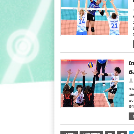
ไท
ช
การ
เนี
พบก
15,1