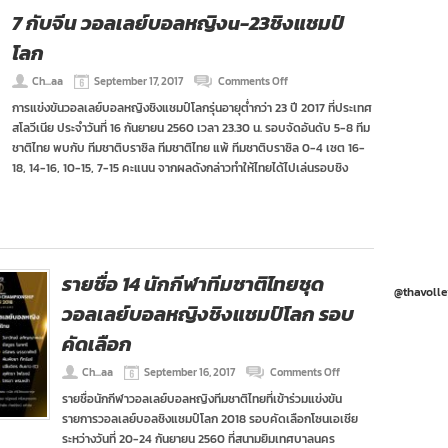
ต่ำ
7 กับจีน วอลเลย์บอลหญิงu-23ชิงแชมป์
กว่า
23
โลก
ปี
on
Ch...aa
September 17, 2017
Comments Off
ไทย
การแข่งขันวอลเลย์บอลหญิงชิงแชมป์โลกรุ่นอายุต่ำกว่า 23 ปี 2017 ที่ประเทศ
แพ้
สโลวีเนีย ประจำวันที่ 16 กันยายน 2560 เวลา 23.30 น. รอบจัดอันดับ 5-8 ทีม
บราซิล
0-
ชาติไทย พบกับ ทีมชาติบราซิล ทีมชาติไทย แพ้ ทีมชาติบราซิล 0-4 เซต 16-
4
18, 14-16, 10-15, 7-15 คะแนน จากผลดังกล่าวทำให้ไทยได้ไปเล่นรอบชิง
เซต
ตก
ไป
เล่น
จัด
อันดับ
7
รายชื่อ 14 นักกีฬาทีมชาติไทยชุด
กับ
@thavolle
จีน
วอลเลย์บอลหญิงชิงแชมป์โลก รอบ
วอลเลย์บอล
หญิงu-
คัดเลือก
23ชิง
แชมป์
on
Ch...aa
September 16, 2017
Comments Off
โลก
ราย
รายชื่อนักกีฬาวอลเลย์บอลหญิงทีมชาติไทยที่เข้าร่วมแข่งขัน
ชื่อ
รายการวอลเลย์บอลชิงแชมป์โลก 2018 รอบคัดเลือกโซนเอเชีย
14
นักกีฬา
ระหว่างวันที่ 20-24 กันยายน 2560 ที่สนามยิมเทศบาลนคร