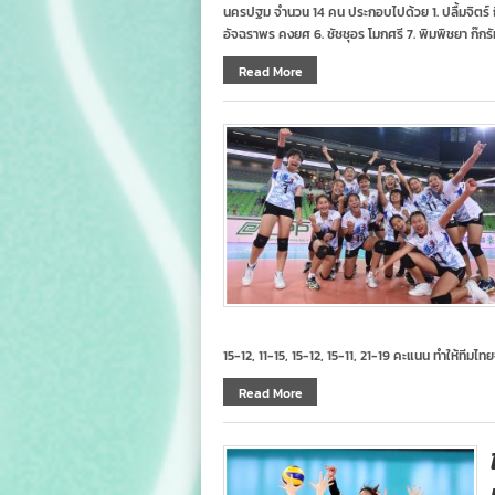
นครปฐม จำนวน 14 คน ประกอบไปด้วย 1. ปลื้มจิตร์ ถิ
อัจฉราพร คงยศ 6. ชัชชุอร โมกศรี 7. พิมพิชยา ก๊กรัม
Read More
15-12, 11-15, 15-12, 15-11, 21-19 คะแนน ทำให้ทีม
Read More