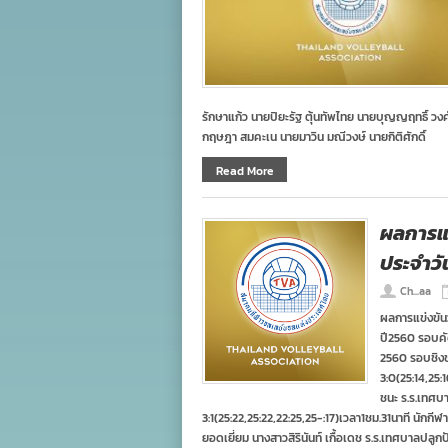
รักษาแก้ว นายปิยะรัฐ ตุ้นทัพไทย นายบุญญฤทธิ์ ว
กฤษฎา สมคะเน นายมาวิน มณีวงษ์ นายกิติศักดิ์
Read More
ผลการแ
ประจำวัน
Ch...aa
ผลการแข่งขัน
ปี2560 รอบคัด
2560 รอบชิงช
3:0(25:14,25
ชนะ ร.ร.เทศบา
3:1(25:22,25:22,22:25,25-:17)เวลา1ชม.31นาที นักก
ยอดเยี่ยม นางสาวสิรินันท์ เกื้อเดช ร.ร.เทศบาลปล