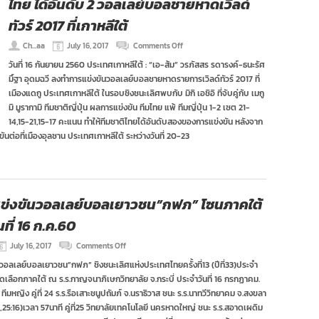
ไทย ได้อันดับ 2 วอลเลย์บอลชายหาดเวิลด์
ทัวร์ 2017 ที่เกาหลีใต้
on
Ch...aa
July 16, 2017
Comments Off
ไทย
วันที่ 16 กันยายน 2560 ประเทศเกาหลีใต้ : “เอ-ส้ม” วรภัสสร รดารงค์-ธนะรัศ
ได้
มิ์ฐา อุดมฉวี ลงทำการแข่งขันวอลเลย์บอลชายหาดรายการเวิลด์ทัวร์ 2017 ที่
อันดับ
2
เมืองแดกู ประเทศเกาหลีใต้ ในรอบชิงชนะเลิศพบกับ มิกิ เอชิอิ ที่จับคู่กับ เมกู
วอลเลย์บอล
มิ มูรากามิ ทีมชาติญี่ปุ่น ผลการแข่งขัน ทีมไทย แพ้ ทีมญี่ปุ่น 1-2 เซต 21-
ชายหาด
14,15-21,15-17 คะแนน ทำให้ทีมชาติไทยได้อันดับสองของการแข่งขัน หลังจาก
เวิลด์
ันต่อที่เมืองอุลซาน ประเทศเกาหลีใต้ ระหว่างวันที่ 20-23
ทัวร์
2017
ที่
เกาหลีใต้
ข่งขันวอลเลย์บอลเยาวชน”กฟภ” โซนภาคใต้
ที่ 16 ก.ค.60
on
July 16, 2017
Comments Off
ผล
วอลเลย์บอลเยาวชน”กฟภ” ชิงชนะเลิศแห่งประเทศไทยครั้งที่13 (ปีที่33)ประจำ
การ
เลือกภาคใต้ ณ ร.ร.กาญจนาภิเษกวิทยาลัย จ.กระบี่ ประจำวันที่ 16 กรกฏาคม.
แข่งขัน
วอลเลย์บอล
ีมหญิง คู่ที่ 24 ร.ร.รือเสาะชนูปถัมภ์ จ.นราธิวาส ชนะ ร.ร.นาทวีวิทยาคม จ.สงขลา
เยาวชน”กฟภ”
3,25:16)เวลา 57นาที คู่ที่25 วิทยาลัยเทคโนโลยี นครหาดใหญ่ ชนะ ร.ร.สอาดเผดิม
โซน