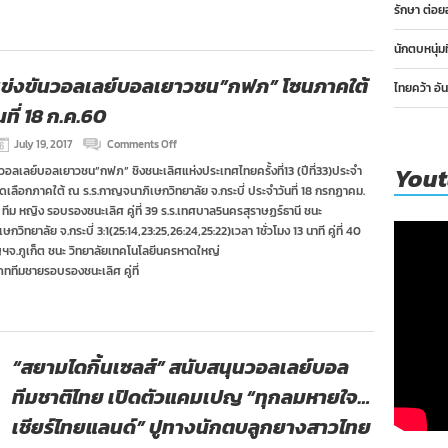
วัน
รักษา ต่อย
ที่
19
นักตบหนุ่ม
ก.ค.60
ข่งขันวอลเลย์บอลเยาวชน”กฟภ” โซนภาคใต้
ไทยคว้า อั
ที่ 18 ก.ค.60
on
July 19, 2017
Comments Off
ผล
You
วอลเลย์บอลเยาวชน”กฟภ” ชิงชนะเลิศแห่งประเทศไทยครั้งที่13 (ปีที่33)ประจำ
การ
เลือกภาคใต้ ณ ร.ร.กาญจนาภิเษกวิทยาลัย จ.กระบี่ ประจำวันที่ 18 กรกฏาคม.
แข่งขัน
วอลเลย์บอล
ีม หญิง รอบรองชนะเลิศ คู่ที่ 39 ร.ร.เทศบาล5นครสุราษฏร์ธานี ชนะ
เยาวชน”กฟภ”
กวิทยาลัย จ.กระบี่ 3:1(25:14,23:25,26:24,25:22)เวลา 1ชั่วโมง 13 นาที คู่ที่ 40
โซน
ฯจ.ภูเก็ต ชนะ วิทยาลัยเทคโนโลยีนครหาดใหญ่
ภาค
เภททีมชายรอบรองชนะเลิศ คู่ที่
ใต้
ประจำ
วัน
ที่
18
ก.ค.60
“สยามไดกิ้นเซลส์” สนับสนุนวอลเลย์บอล
ทีมชาติไทย เปิดตัวแคมเปญ “ทุกลมหายใจ…
เชียร์ไทยแลนด์” ปูทางนักตบลูกยางสาวไทย