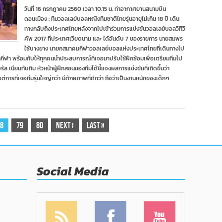
ทีม
วันที่ 16 กรกฎาคม 2560 เวลา 10.15 น. ท่าอากาศยานสนามบิน
วอลเลย์บอล
ดอนเมือง : ทีมวอลเลย์บอลหญิงทีมชาติไทยรุ่นอายุไม่เกิน 18 ปี เดิน
ชุดU-
18
ทางกลับถึงประเทศไทยหลังจากไปเข้าร่วมการแข่งขันวอลเลย์บอลวีทีวี
เดิน
คัพ 2017 ที่ประเทศเวียดนาม และ ได้อันดับ 7 ของรายการ นายสมพร
ทาง
ใช้บางยาง นายกสมาคมกีฬาวอลเลย์บอลแห่งประเทศไทยที่เดินทางไป
กลับ
ักกีฬา พร้อมกับให้ทุกคนนำประสบการณ์ที่เจอมาปรับใช้ฝึกซ้อมเพื่อเตรียมทีมไป
ถึง
ไทย
ล เนียมทับทิม หัวหน้าผู้ฝึกสอนของทีมได้ชี้แจงผลการแข่งขันที่เกิดขึ้นว่า
หลัง
่การที่เจอทีมรุ่นใหญ่กว่า มีศักยภาพที่ดีกว่า ถือว่าเป็นงานหนักของเด็กๆ
ได้
อันดับ
7
วี
ทีวี
คัพ
8
79
80
Next
›
Last
»
2017
Social Media