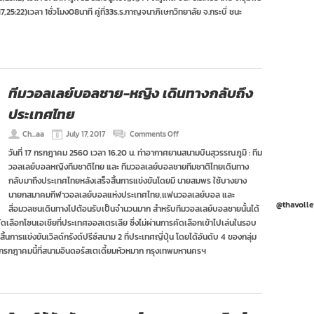
ไทย
โซน
7,25:22)เวลา 1ชั่วโมง08นาที คู่ที่33ร.ร.กาญจนาภิเษกวิทยาลัย จ.กระบี่ ชนะ
ก้าว
ภาค
สู่
ใต้
โอลิมปิก
ประจำ
วัน
ที่
17
ก.ค.60
ทีมวอลเลย์บอลชาย-หญิง เดินทางกลับถึง
ประเทศไทย
on
Ch...aa
July 17, 2017
Comments Off
ทีม
วันที่ 17 กรกฎาคม 2560 เวลา 16.20 น. ท่าอากาศยานสนามบินสุวรรณภูมิ : ทีม
วอลเลย์บอล
วอลเลย์บอลหญิงทีมชาติไทย และ ทีมวอลเลย์บอลชายทีมชาติไทยเดินทาง
ชาย-
หญิง
กลับมาถึงประเทศไทยหลังเสร็จสิ้นการแข่งขันโดยมี นายสมพร ใช้บางยาง
เดิน
นายกสมาคมกีฬาวอลเลย์บอลแห่งประเทศไทย,แฟนวอลเลย์บอล และ
ทาง
@thavolle
สื่อมวลชนเดินทางไปต้อนรับเป็นจำนวนมาก สำหรับทีมวอลเลย์บอลชายนั้นได้
กลับ
ดเลือกโซนเอเชียที่ประเทศออสเตรเลีย ซึ่งไม่ผ่านการคัดเลือกเข้าไปเล่นในรอบ
ถึง
ประเทศไทย
้นการแข่งขันเวิลด์กรังด์ปรีซ์สนาม 2 ที่ประเทศญี่ปุ่น โดยได้อันดับ 4 ของกลุ่ม
1-23 กรกฎาคมนี้ที่สนามอินดอร์สเตเดี้ยมหัวหมาก กรุงเทพมหานครฯ