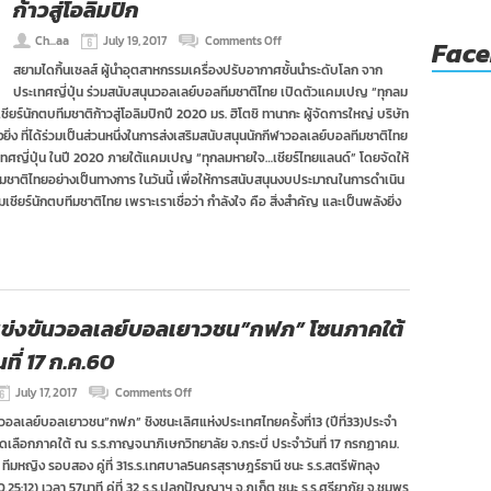
ก้าวสู่โอลิมปิก
on
Ch...aa
July 19, 2017
Comments Off
Fac
“สยาม
สยามไดกิ้นเซลส์ ผู้นำอุตสาหกรรมเครื่องปรับอากาศชั้นนำระดับโลก จาก
ได
ประเทศญี่ปุ่น ร่วมสนับสนุนวอลเลย์บอลทีมชาติไทย เปิดตัวแคมเปญ “ทุกลม
กิ้น
เซลส์”
ยร์นักตบทีมชาติก้าวสู่โอลิมปิกปี 2020 มร. ฮิโตชิ ทานากะ ผู้จัดการใหญ่ บริษัท
สนับสนุน
งยิ่ง ที่ได้ร่วมเป็นส่วนหนึ่งในการส่งเสริมสนับสนุนนักกีฬาวอลเลย์บอลทีมชาติไทย
วอลเลย์บอล
ระเทศญี่ปุ่น ในปี 2020 ภายใต้แคมเปญ “ทุกลมหายใจ…เชียร์ไทยแลนด์” โดยจัดให้
ทีม
มชาติไทยอย่างเป็นทางการ ในวันนี้ เพื่อให้การสนับสนุนงบประมาณในการดำเนิน
ชาติ
ไทย
ชียร์นักตบทีมชาติไทย เพราะเราเชื่อว่า กำลังใจ คือ สิ่งสำคัญ และเป็นพลังยิ่ง
เปิด
ตัว
แคมเปญ
“ทุก
ลม
หายใจ…
เชียร์
ข่งขันวอลเลย์บอลเยาวชน”กฟภ” โซนภาคใต้
ไทย
ที่ 17 ก.ค.60
แลนด์”
ปู
ทาง
on
July 17, 2017
Comments Off
นัก
ผล
วอลเลย์บอลเยาวชน”กฟภ” ชิงชนะเลิศแห่งประเทศไทยครั้งที่13 (ปีที่33)ประจำ
ตบ
การ
ลูก
เลือกภาคใต้ ณ ร.ร.กาญจนาภิเษกวิทยาลัย จ.กระบี่ ประจำวันที่ 17 กรกฏาคม.
แข่งขัน
ยาง
วอลเลย์บอล
ีมหญิง รอบสอง คู่ที่ 31ร.ร.เทศบาล5นครสุราษฎร์ธานี ชนะ ร.ร.สตรีพัทลุง
สาว
เยาวชน”กฟภ”
0,25:12) เวลา 57นาที คู่ที่ 32 ร.ร.ปลูกปัญญาฯ จ.ภูเก็ต ชนะ ร.ร.ศรียาภัย จ.ชุมพร