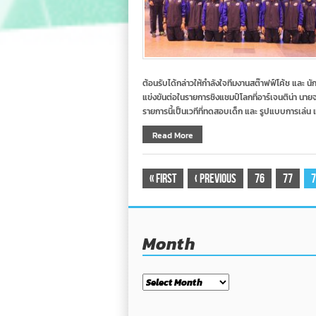
ต้อนรับได้กล่าวให้กำลังใจทีมงานสต๊าฟฟ์โค้ช และ น
แข่งขันต่อในรายการชิงแชมป์โลกที่อาร์เจนติน่า นายจรั
รายการนี้เป็นเวทีที่ทดสอบเด็ก และ รูปแบบการเล่น แต
Read More
«
First
‹
Previous
76
77
7
Month
Month