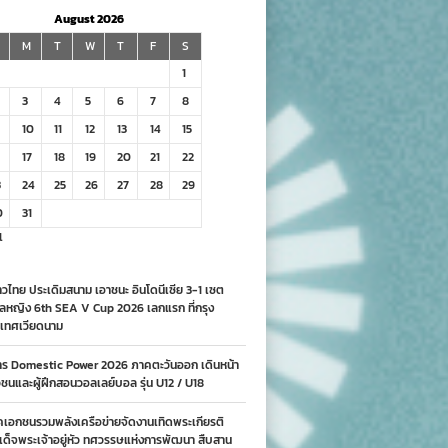
August 2026
M
T
W
T
F
S
1
3
4
5
6
7
8
10
11
12
13
14
15
17
18
19
20
21
22
3
24
25
26
27
28
29
0
31
l
วไทย ประเดิมสนาม เอาชนะ อินโดนีเซีย 3-1 เซต
ลหญิง 6th SEA V Cup 2026 เลกแรก ที่กรุง
เทศเวียดนาม
าร Domestic Power 2026 ภาคตะวันออก เดินหน้า
นและผู้ฝึกสอนวอลเลย์บอล รุ่น U12 / U18
คเอกชนรวมพลังเครือข่ายจัดงานเทิดพระเกียรติ
ด็จพระเจ้าอยู่หัว ทศวรรษแห่งการพัฒนา สืบสาน