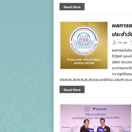
Read More
ผลการแ
ประจำวัน
Ch...aa
ผลการแข่งขัน
ปี2560 รอบคัด
2560 ประเภท ท
ร.ร.กาญจนาภิเษ
ร.ร.ปลูกปัญญ
3:1(25:19,25:19,15:25,25:14)เวลา1ชั่วโมง 23นาที ประ
Read More