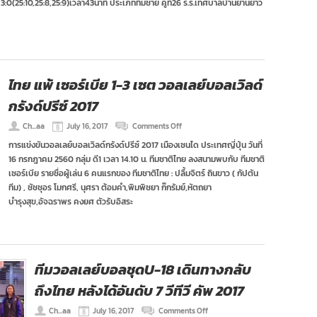
 3:0(25:10,25:8,25:9)เวลา43นาที ประเภททีมชาย คู่ที่26 ร.ร.เทศบาลบ้านย่านยาว
ภาค
ใต้
ประจำ
วัน
ที่
16
ก.ค.60
ไทย แพ้ เซอร์เบีย 1-3 เซต วอลเลย์บอลเวิลด์
กรังด์ปรีซ์ 2017
on
Ch...aa
July 16, 2017
Comments Off
ไทย
การแข่งขันวอลเลย์บอลเวิลด์กรังด์ปรีซ์ 2017 เมืองเซนได ประเทศญี่ปุ่น วันที่
แพ้
16 กรกฎาคม 2560 กลุ่ม ดี1 เวลา 14.10 น. ทีมชาติไทย ลงสนามพบกับ ทีมชาติ
เซ
อร์เบีย
เซอร์เบีย รายชื่อผู้เล่น 6 คนแรกของ ทีมชาติไทย : ปลื้มจิตร์ ถินขาว ( กัปตัน
1-
ทีม) , ชัชชุอร โมกศรี, นุศรา ต้อมคำ,พิมพิชยา ก๊กรัมย์,หัตถยา
3
บำรุงสุข,อัจฉราพร คงยศ ตัวรับอิสระ
เซต
วอลเลย์บอล
เวิลด์
กรัง
ด์
ปรีซ์
ทีมวอลเลย์บอลชุดU-18 เดินทางกลับ
2017
ถึงไทย หลังได้อันดับ 7 วีทีวี คัพ 2017
on
Ch...aa
July 16, 2017
Comments Off