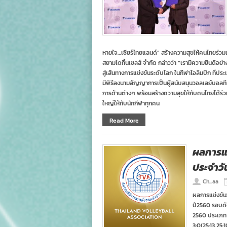
หายใจ…เชียร์ไทยแลนด์” สร้างความสุขให้คนไทยร่วมเชี
สยามไดกิ้นเซลส์ จำกัด กล่าวว่า “เรามีความยินดีอย่า
สู่เส้นทางการแข่งขันระดับโลก ในกีฬาโอลิมปิก ที่ป
มีพิธีลงนามสัญญาการเป็นผู้สนับสนุนวอลเลย์บอลที
การด้านต่างๆ พร้อมสร้างความสุขให้กับคนไทยได้ร่วมเ
ใหญ่ให้กับนักกีฬาทุกคน
Read More
ผลการแ
ประจำวัน
Ch...aa
ผลการแข่งขัน
ปี2560 รอบคัด
2560 ประเภท ท
3:0(25:13,25:1