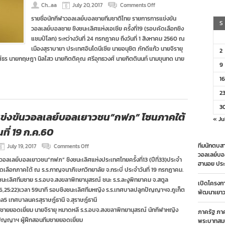
on
Ch...aa
July 20, 2017
Comments Off
ราย
รายชื่อนักกีฬาวอลเลย์บอลชายทีมชาติไทย รายการการแข่งขัน
ชื่อ
S
วอลเลย์บอลชาย ชิงชนะเลิศแห่งเอเชีย ครั้งที่19 (รอบคัดเลือกชิง
นักกีฬา
วอลเลย์บอล
แชมป์โลก) ระหว่างวันที่ 24 กรกฎาคม ถึงวันที่ 1 สิงหาคม 2560 ณ
ชาย
เมืองสุราบายา ประเทศอินโดนีเซีย นายอนุชิต ภักดีแก้ว นายจิรายุ
2
ทีม
งศ์ธร นายกฤษฎา นิลไสว นายกิตติคุณ ศรีอุทธวงศ์ นายกิตตินนท์ นามขุนทด นาย
ชาติ
9
ไทย
ชุด
16
ชิง
แชมป์
2
เอเชีย
3
2017
ข่งขันวอลเลย์บอลเยาวชน”กฟภ” โซนภาคใต้
« Ju
ที่ 19 ก.ค.60
on
ทีมนักตบสา
July 19, 2017
Comments Off
ผล
วอลเลย์บอ
วอลเลย์บอลเยาวชน”กฟภ” ชิงชนะเลิศแห่งประเทศไทยครั้งที่13 (ปีที่33)ประจำ
การ
ฮานอย ประ
เลือกภาคใต้ ณ ร.ร.กาญจนาภิเษกวิทยาลัย จ.กระบี่ ประจำวันที่ 19 กรกฏาคม.
แข่งขัน
วอลเลย์บอล
นะเลิศทีมชาย ร.ร.อบจ.สงขลาพิทยานุสรณ์ ชนะ ร.ร.ละงูพิทยาคม จ.สตูล
เปิดโครงก
เยาวชน”กฟภ”
:16,25:22)เวลา 59นาที รอบชิงชนะเลิศทีมหญิง ร.ร.เทศบาลปลูกปัญญาฯจ.ภูเก็ต
พัฒนาเยาวช
โซน
ล5 เทศบาลนครสุราษฎ์ธานี จ.สุราษฎ์ธานี
ภาค
ีฬาชายยอดเยี่ยม นายจิรายุ หมาดหลี ร.ร.อบจ.สงขลาพิทยานุสรณ์ นักกีฬาหญิง
ใต้
ภาครัฐ ภา
ประจำ
ูกปัญญาฯ ผู้ฝึกสอนทีมชายยอดเยี่ยม
พระบาทสมเ