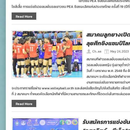
เยาวชน PEA ชิงชนะเลิศแห่งประเทศไทย 
ที่
ไซส์เสื้อ การแข่งขันวอลเลย์บอลเยาวชน PEA ชิงชนะเลิศแห่งประเทศไทย ครั้งที่ 19 (ปีที
11
(ปี
Read More
ที่
34)
ประจำ
ปี
สมาคมลูกยางเปิด
2566
ชิง
ลุยศึกชิงแชมป์โล
ถ้วย
พระราชทาน
Ch...aa
May 24, 2023
สมเด็จ
พระ
สมาคมกีฬาวอลเลย์บอลแห่งประ
กนิษฐา
วอลเลย์บอลหญิง รุ่นอายุต่ำกว่า 
ธิ
วันที่ 1 มกราคม พ.ศ. 2548 ถึง ธ
ราช
สมาคมฯ จะคัดเลือกนักกีฬาจาก
เจ้า
กรม
งานการแข่งขันจากรายการต่างๆ 
สมเด็จ
จะประกาศรายชื่อผ่าน www.volleyball.or.th และส่งหนังสือเชิญไปยังต้นสังกัด เพื่อเข้า
พระ
ที่ 2 สมาคมฯ กําหนดคัดเลือกนักกีฬาที่มีความสามารถและทักษะที่โดดเด่นในการเล่นวอลเ
เทพ
รัตน
Read More
ราช
สุ
ดาฯ
สยาม
รับสมัครการแข่งข
บรม
ราช