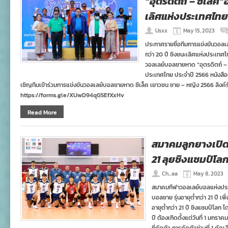
“อุตรดิตถ์ – ซีเล็ค”
กุมารี
เลิศแห่งประเทศไทย
Usxx
May 15, 2023
ประกาศรายชื่อทีมการแข่งขันวอลเล
กว่า 20 ปี ชิงชนะเลิศแห่งประเทศ
วอลเลย์บอลชายหาด “อุตรดิตถ์ – ซี
ประเทศไทย ประจำปี 2566 หนังสือเช
เชิญทีมเข้าร่วมการแข่งขันวอลเลย์บอลชายหาด ซีเล็ค เยาวชน ชาย – หญิง 2566 ลิง
https://forms.gle/XUwD94qG5EfXxHv
Read More
สมาคมลูกยางเปิด
21 ลุยชิงแชมป์โล
Ch...aa
May 8, 2023
สมาคมกีฬาวอลเลย์บอลแห่งประเ
บอลชาย รุ่นอายุต่ำกว่า 21 ปี 
อายุต่ำกว่า 21 ปี ชิงแชมป์โลก โ
ปี ต้องเกิดตั้งแต่วันที่ 1 มกร