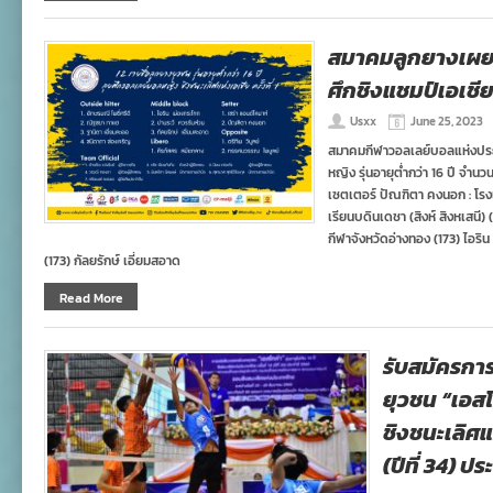
สมาคมลูกยางเผย 1
ศึกชิงแชมป์เอเชี
Usxx
June 25, 2023
สมาคมกีฬาวอลเลย์บอลแห่งประ
หญิง รุ่นอายุต่ำกว่า 16 ปี จำนวน
เซตเตอร์ ปัณฑิตา คงนอก : โรงเร
เรียนบดินเดชา (สิงห์ สิงหเสนี) 
กีฬาจังหวัดอ่างทอง (173) ไอริน
(173) กัลยรักษ์ เอี่ยมสอาด
Read More
รับสมัครกา
ยุวชน “เอสโค
ชิงชนะเลิศแห
(ปีที่ 34) ป