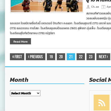
Ch...aa
Apr
สมาคมกีฬาวอลเลย์บ
วอลเลย์บอลหญิง รุ่นอ
รอบแรก โดยมีรายชื่อดังนี้ เซตเตอร์ ปัณฑิตา คงนอก : โรงเรียนสุรนารี (171) เซราห์ แอน
(173) ธมนวรรณ การไสย : โรงเรียนชุมชนป้อมเพชร (160) สุพิชชา อุ่นเพ็ง : โรงเรียนชุ
โรงเรียนสุโขทัยวิทยาคม (178) ณัฐนิชา
Read More
«
First
‹
Previous
19
20
21
22
23
Next
›
Month
Social 
Month