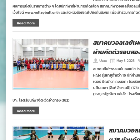
ที่คัดตัว การคัดตัวช่วงที่ 1 ค
ผลการแข่งขันรายการต่าง ๆ โดยนักกีฬาที่ผ่านการคัดเลือก สมาคมกีฬาวอลเลย์บอลแ
เว็บไซต์ www.volleyball.or.th และส่งหนังสือเชิญไปยังต้นสังกัด เพื่อเข้าร่วมการคัดตัว
Read More
สมาคมวอลเลย์เผย
ผ่านคัดตัวรอบสอ
Usxx
May 3, 2023
สมาคมกีฬาวอลเลย์บอลแห่งประ
หญิง รุ่นอายุต่ำกว่า 16 ปีที่ผ่
เตอร์ ปัณฑิตา คงนอก : โรงเรียน
บดินเดชา (สิงห์ สิงหเสนี) (17
(160) ณัฐณิชา แซ่เล้า : โรงเรี
ปา : โรงเรียนกีฬาจังหวัดอ่างทอง (162)
Read More
สมาคมวอลเ
ยู 16 ผ่านค