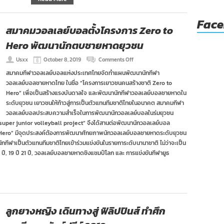
นักกีฬา
และ
ผู้
Fac
ฝึกสอน
สมาคมวอลเลย์บอลตั้งโครงการ Zero to
วอลเลย์บอล
ทีม
Hero พัฒนานักตบชายหาดยุวชน
ชาติ
ไทย
on
Usxx
October 8, 2019
Comments Off
ฉบับ
สมาคม
สมาคมกีฬาวอลเลย์บอลแห่งประเทศไทยจัดทำแผนพัฒนานักกีฬา
ที่
วอลเลย์บอล
4
วอลเลย์บอลชายหาดไทย ในชื่อ “โครงการเยาวชนคนสร้างชาติ Zero to
ตั้ง
ฉบับ
โครงการ
Hero” เพื่อเป็นสร้างแรงบันดาลใจ และพัฒนานักกีฬาวอลเลย์บอลชายหาดใน
(ต.ค
Zero
ระดับยุวชน เยาวชนให้ก้าวสู่การเป็นตัวแทนทีมชาติไทยในอนาคต สมาคมกีฬา
62-
to
วอลเลย์บอลประสบความสำเร็จในการพัฒนานักวอลเลย์บอลในร่มยุวชน
ม.ค.63)
Hero
uper junior volleyball project” จึงได้สานต่อพัฒนานักวอลเลย์บอล
พัฒนา
นัก
 Hero” มีจุดประสงค์ต้องการพัฒนาศักยภาพนักวอลเลย์บอลชายหาดระดับยุวชน
ตบ
นักกีฬาเป็นตัวแทนทีมชาติไทยเข้าร่วมแข่งขันในรายการะดับนานาชาติ ไม่ว่าจะเป็น
ชายหาด
 ปี, 19 ปี 21 ปี, วอลเลย์บอลชายหาดชิงแชมป์โลก และ การแข่งขันกีฬายูธ
ยุวชน
ลูกยางหญิง เดินทางสู่ ฟิลิปปินส์ ทำศึก