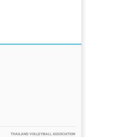
THAILAND VOLLEYBALL ASSOCIATION