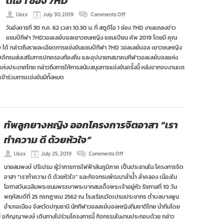
ดิโอ 1 ช่อง 7HD
ทั่ว
ไทย
on
Usxx
July 30, 2019
Comments Off
งาน
วันอังคารที่ 30 ก.ค. 62 เวลา 10.30 น. ที่ สตูดิโอ 1 ช่อง 7HD งานแถลงข่าว
แถลง
แชมป์กีฬา 7HDวอลเลย์บอลเยาวชนหญิง แชมเปียน คัพ 2019 โดยมี คุณ
ข่าว
การ
7HD ได้ กล่าวถึงรายละเอียดการแข่งขันแชมป์กีฬา 7HD วอลเลย์บอล เยาวชนหญิง
แข่งขัน
ิบดีกรมส่งเสริมการปกครองท้องถิ่น และอุปนายกสมาคมกีฬาวอลเลย์บอลแห่ง
แชมป์
งประเทศไทย กล่าวถึงการให้การสนับสนุนการแข่งขันครั้งนี้ หลังจากจบงานเเถ
กีฬา
ข้าร่วมการเเข่งขันมีทั้งหมด
7HD
วอลเลย์บอล
เยาวชน
หญิง
แชมป์
เปี้ยน
ทัพลูกยางหญิง ออกโครงการจิตอาสา “เรา
คัพ
2019
ทำความ ดี ด้วยหัวใจ”
และ
จับ
on
Usxx
July 25, 2019
Comments Off
ฉลาก
ทัพ
แบ่ง
นายสมพงษ์ ปรีเปรม ผู้ว่าการการไฟฟ้าส่นภูมิภาค เป็นประธานใน โครงการจิต
ลูก
สา
อาสา “เราทำความ ดี ด้วยหัวใจ” และกิจจกรมพัฒนาลำน้ำ ลำคลอง เนื่องใน
ยาง
ยการเเข่
หญิง
โอกาสวันเฉลิมพระชนมพรรษาพระบาทสมเด็จพระเจ้าอยู่หัว รัชกาลที่ 10 วัน
ขัน
ออก
ณ
พฤหัสบดีที่ 25 กรกฎาคม 2562 ณ โรงเรียนวัดเปรมประชากร ตำบลบางพูน
โครงการ
สตู
อำเภอเมือง จังหวัดปทุมธานี นักกีฬาวอลลเย์บอลหญิงทีมชาติไทย นำทีมโดย
จิต
ดิโอ
วัณย์ อภิญญาพงษ์ เดินทางไปร่วมโครงการนี้ กิจกรรมในงานประกอบด้วย กล่าว
อาสา
1