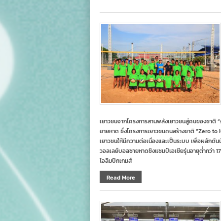
เยาวชนจากโครงการสานพลังเยาวชนสู่คนของชาติ “s
ชายหาด ซึ่งโครงการเยาวชนคนสร้างชาติ “Zero to
เยาวชนให้มีความต่อเนื่องและเป็นระบบ เพื่อผลักดัน
วอลเลย์บอลชายหาดชิงแชมป์เอเชียรุ่นอายุต่ำกว่า 17
โอลิมปิกเกมส์
Read More