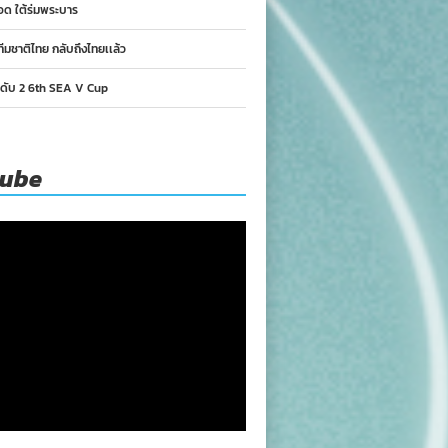
อด ใต้ร่มพระบาร
ทีมชาติไทย กลับถึงไทยเเล้ว
นดับ 2 6th SEA V Cup
tube