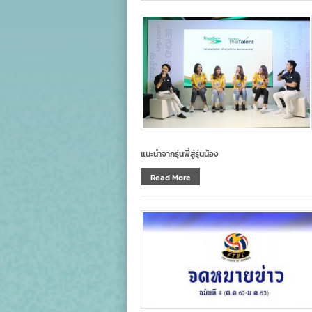
แนะนำจากรุ่นพี่สู่รุ่นน้อง
Read More