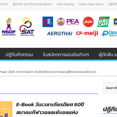
นต่างๆ
ผู้ตัดสิน และกติการวอลเลย์บอล
Anti-Doping
Green Heart Event
ปฏิทิน
ปฏิทินกิจกรรม
ใบสมัครการแข่งขันต่างๆ
ผู้ตัดสิ
ower 2026 ภาคตะวันออก เดินหน้าพัฒนาเยาวชนและผู้ฝึกสอนวอลเลย์บอล รุ่น U12 / U18
E-Book วันเวลาเกียรติยศ 60ปี
ปฏิทิ
สมาคมกีฬาวอลลเย์บอลแห่ง