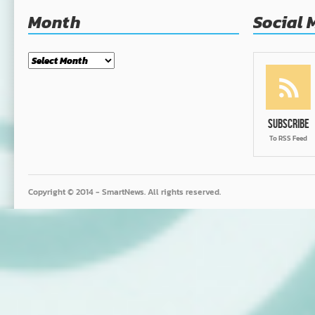
Month
Social 
Month
Subscribe
To RSS Feed
Copyright © 2014 - SmartNews. All rights reserved.