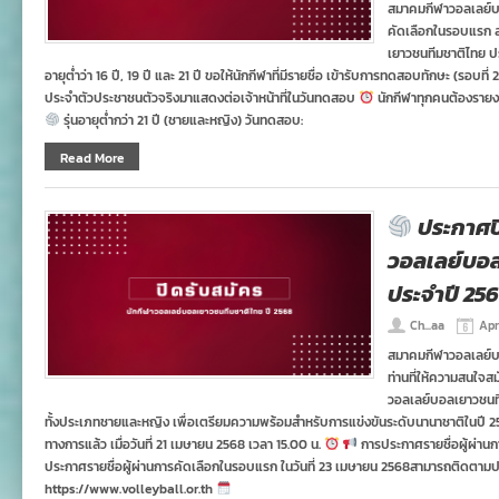
สมาคมกีฬาวอลเลย์บอ
คัดเลือกในรอบแรก ส
เยาวชนทีมชาติไทย ปร
อายุต่ำว่า 16 ปี, 19 ปี และ 21 ปี ขอให้นักกีฬาที่มีรายชื่อ เข้ารับการทดสอบทักษะ (รอบท
ประจำตัวประชาชนตัวจริงมาแสดงต่อเจ้าหน้าที่ในวันทดสอบ
นักกีฬาทุกคนต้องราย
รุ่นอายุต่ำกว่า 21 ปี (ชายและหญิง) วันทดสอบ:
Read More
ประกาศปิ
วอลเลย์บอ
ประจำปี 25
Ch...aa
Apr
สมาคมกีฬาวอลเลย์บ
ท่านที่ให้ความสนใจสม
วอลเลย์บอลเยาวชนทีมช
ทั้งประเภทชายและหญิง เพื่อเตรียมความพร้อมสำหรับการแข่งขันระดับนานาชาติในปี 25
ทางการแล้ว เมื่อวันที่ 21 เมษายน 2568 เวลา 15.00 น.
​
การประกาศรายชื่อผู้ผ่าน
ประกาศรายชื่อผู้ผ่านการคัดเลือกในรอบแรก ในวันที่ 23 เมษายน 2568สามารถติดตามป
https://www.volleyball.or.th​