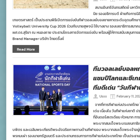
สนามอินทรีจันทรสถิตย์ มหาวิ
นิช รองอธิการบดี ฝ่ายกิจการนิ
เกษตรศาสตร์ เป็นประธานพิธีเปิดการแข่งขันกีฬาวอลเลย์บอลชายหาดระดับอุดมศึกษาปร
Volleyball University Cup 2026 ร่วมกับนายสุพจน์ ใช้บางยาง รองเลขาธิการสมา
ผศ.ดร.สุริยา ณ หนองคาย ประธานโครงการจัดการแข่งขัน พร้อมผู้ให้การสนับสนุนการแข
Brand Manager บริษัท ไทยดริ้งค์
Read More
ทีมวอลเลย์บอลหญิ
แชมป์โลกและซีเกม
ทีมดีเด่น “วันกีฬ
Usxx
February 11, 20
จากที่การกีฬาแห่งประเทศไทย 
เด่น เนื่องใน วันกีฬาแห่งชาติ ป
ที่อินดอร์สเตเดียม หัวหมาก กา
พระบาทสมเด็จพระบรมชนกาธิเ
บพิตร และเฉลิมพระเกียรติพระอัจฉริยภาพทางด้านกีฬาของ พระบาทสมเด็จพระเจ้าอยู่ห
พรหมเผ่า รองนายกรัฐมนตรี และประธานกรรมการการกีฬาแห่งประเทศไทย เป็นประธานใ