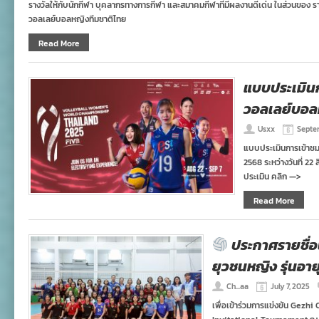
รางวัลให้กับนักกีฬา บุคลากรทางการกีฬา และสมาคมกีฬาที่มีผลงานดีเด่น ในส่วนของ รา
วอลเลย์บอลหญิงทีมชาติไทย
Read More
แบบประเมินก
วอลเลย์บอลห
Usxx
Septe
แบบประเมินการเข้าชม
2568 ระหว่างวันที่ 22
ประเมิน คลิก —>
Read More
ประกาศรายชื่อ
ยุวชนหญิง รุ่นอายุ
Ch...aa
July 7, 2025
เพื่อเข้าร่วมการแข่งขัน Gez