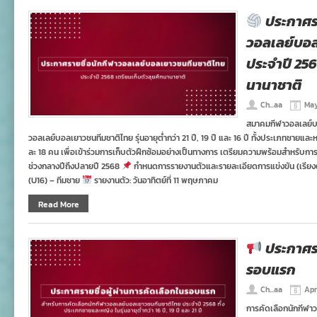
ประกาศรา
วอลเลย์บอ
ประจำปี 256
นานาชาติ
Ch...aa
May
สมาคมกีฬาวอลเลย์บ
วอลเลย์บอลเยาวชนทีมชาติไทย รุ่นอายุต่ำกว่า 21 ปี, 19 ปี และ 16 ปี ทั้งประเภทชายและ
ละ 18 คน เพื่อเข้าร่วมการเก็บตัวฝึกซ้อมอย่างเป็นทางการ เตรียมความพร้อมสำหรับก
ช่วงกลางปีถึงปลายปี 2568
กำหนดการรายงานตัวและรายละเอียดการแข่งขัน (เรียง
(U16) – ทีมชาย
รายงานตัว: วันอาทิตย์ที่ 11 พฤษภาคม
Read More
ประกาศรา
รอบแรก
Ch...aa
Apr
การคัดเลือกนักกีฬา