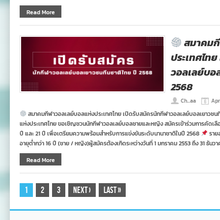
Read More
สมาคมกี
ประเทศไทย 
วอลเลย์บอล
2568
Ch...aa
Apr
สมาคมกีฬาวอลเลย์บอลแห่งประเทศไทย เปิดรับสมัครนักกีฬาวอลเลย์บอลเยาวชนท
แห่งประเทศไทย ขอเชิญชวนนักกีฬาวอลเลย์บอลชายและหญิง สมัครเข้าร่วมการคัดเลือกตัว
ปี และ 21 ปี เพื่อเตรียมความพร้อมสำหรับการแข่งขันระดับนานาชาติในปี 2568
รายล
อายุต่ำกว่า 16 ปี (ชาย / หญิง)ผู้สมัครต้องเกิดระหว่างวันที่ 1 มกราคม 2553 ถึง 31 ธันว
Read More
1
2
3
Next
›
Last
»