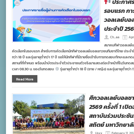
ประกาศรา
รอบแรก การ
วอลเลย์บอ
ประจำปี 25
Ch...aa
Apr
สมาคมกีฬาวอลเลย์บอ
คัดเลือกในรอบแรก สำหรับการคัดเลือกนักกีฬาวอลเลย์บอลเยาวชนทีมชาติไทย ประจำปี 
กว่า 18 ปี และรุ่นอายุต่ำกว่า 17 ปี ขอให้นักกีฬาที่มีรายชื่อเข้ารับการทดสอบทักษะแล
สถานที่ที่กำหนด พร้อมนำบัตรประจำตัวประชาชนตัวจริงมาแสดงต่อเจ้าหน้าที่ในวันทด
เวลา 08.30 น. ของวันทดสอบ
รุ่นอายุต่ำกว่า 18 ปี (ชาย / หญิง) และรุ่นอายุต่ำกว่า 1
Read More
ศึกวอลเลย์บอลชา
2569 ครั้งที่ 1 เปิ
สถาบันร่วมประชันฝ
สถิตย์ มหาวิทยา
Usxx
February 11, 20