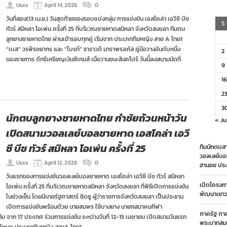
Usxx
April 14, 2026
0
วันที่สอง(13 เม.ย.) วันสุดท้ายของรอบแบ่งกลุ่ม การแข่งขัน เอสโคล่า เอวีซี บีช
S
ทัวร์ สมิหลา โอเพ่น ครั้งที่ 25 ที่บริเวณชายหาดสมิหลา จังหวัดสงขลา ทีมตบ
ลูกยางชายหาดไทย ผ่านเข้ารอบทุกคู่ เริ่มจาก ประเภททีมหญิง สาย A ไทย1
“เบส” วรพีรชยากร และ “ไบรท์” ธาราวดี นาราพรลภัส คู่มือวางอันดับหนึ่ง
2
ของรายการ ดีกรีเหรียญเงินซีเกมส์ เมื่อวานชนะสิงคโปร์ วันนี้ลงสนามนัดที่
9
16
2
3
นักตบลูกยางชายหาดไทย กำชัยถ้วนหน้าวัน
« Ju
เปิดสนามวอลเลย์บอลชายหาด เอสโคล่า เอวี
ซี บีช ทัวร์ สมิหลา โอเพ่น ครั้งที่ 25
ทีมนักตบสา
วอลเลย์บอ
Usxx
April 12, 2026
0
ฮานอย ประ
วันแรกของการแข่งขันวอลเลย์บอลชายหาด เอสโคล่า เอวีซี บีช ทัวร์ สมิหลา
เปิดโครงก
โอเพ่น ครั้งที่ 25 ที่บริเวณชายหาดสมิหลา จังหวัดสงขลา ที่พิธีเปิดการแข่งขัน
พัฒนาเยาวช
ในช่วงเย็น โดยมีนายรัฐศาสตร์ ชิดชู ผู้ว่าราชการจังหวัดสงขลา เป็นประธาน
เปิดการแข่งขันพร้อมด้วย นายสมพร ใช้บางยาง นายกสมาคมกีฬา
ภาครัฐ ภา
ม จาก 17 ประเทศ ร่วมการแข่งขัน ระหว่างวันที่ 12-15 เมษายน เปิดสนามวันแรก
พระบาทสมเ