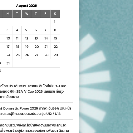
August 2026
M
T
W
T
F
S
1
3
4
5
6
7
8
10
11
12
13
14
15
17
18
19
20
21
22
3
24
25
26
27
28
29
0
31
l
วไทย ประเดิมสนาม เอาชนะ อินโดนีเซีย 3-1 เซต
ลหญิง 6th SEA V Cup 2026 เลกแรก ที่กรุง
เทศเวียดนาม
าร Domestic Power 2026 ภาคตะวันออก เดินหน้า
นและผู้ฝึกสอนวอลเลย์บอล รุ่น U12 / U18
คเอกชนรวมพลังเครือข่ายจัดงานเทิดพระเกียรติ
ด็จพระเจ้าอยู่หัว ทศวรรษแห่งการพัฒนา สืบสาน