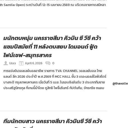
25th Samila Open) ระหว่างวันที่ 12-15 เมษายน 2569 ณ บริเวณชายหาดสมิหลา
มนักตบหนุ่ม นครราชสีมา คิวมิน ซี วีซี คว้า
แชมป์สมัยที่ 11 หลังตบสยบ ไดมอนด์ ฟู้ด
ไฟน์เชฟ-สมุทรสาคร
Usxx
April 6, 2026
0
การแข่งขันวอลเลย์บอลอาชีพ รายการ TVA CHANNEL วอลเลย์บอล ไทย
แลนด์ ลีก 2026 ประจำปี พ.ศ.2569 ที่ MCC HALL ชั้น 3 เดอะมอลล์ไลฟ์สโตร์
บางกะปิ กรุงเทพมหานคร เมื่อวันที่ 5 เม.ย. ในรอบชิงอันดับ 3 ประเภททีมชาย
@thavolle
ประเสริฐนิกรกุล ที่เกมนี้นำโดย ภูสิทธิ โพธิ์นรินทร์ กัปตันทีม, จักรกริช ถนอม
ทีมนักตบสาว นครราชสีมา คิวมินซี วีซี คว้า