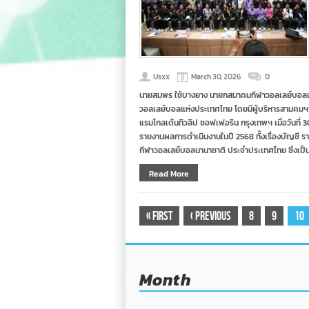
Usxx
March 30, 2026
0
นายสมพร ใช้บางยาง นายกสมาคมกีฬาวอลเลย์บอลแ
วอลเลย์บอลแห่งประเทศไทย โดยมีผู้บริหารสามคมฯ พ
แรมโกลเด้นทิวลิป ซอฟเฟอริน กรุงเทพฯ เมื่อวันที
รายงานผลการดำเนินงานในปี 2568 ทั้งเรื่องบัญชี 
กีฬาวอลเลย์บอลนานาชาติ ประจำประเทศไทย ซึ่งเป็น
Read More
«
First
‹
Previous
8
9
10
Month