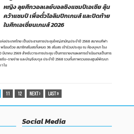
หญิง ลุยศึกวอลเลย์บอลชิงแชมป์เอเชีย ลุ้น
คว้าแชมป์ เพื่อตั๋วโอลิมปิกเกมส์ และปิดท้าย
ในศึกเอเชี่ยนเกมส์ 2026
ห่งประเทศไทย เป็นประธานการประชุมใหญ่สามัญประจำปี 2568 สมาคมกีฬา
ร้อมด้วย สมาชิกสโมสรทั้งหมด 36 สโมสร เข้าร่วมประชุม ณ ห้องบุหงา โรง
่ 30 มีนาคม 2569 สำหรับวาระการประชุม เป็นการรายงานผลการดำเนินงานเป็นการ
รายรับ-รายจ่าย และบัญชีงบดุล ประจำปี 2568 รวมทั้งภาพรวมของศูนย์พัฒนา
 1 ใน
11
12
Next
›
Last
»
Social Media