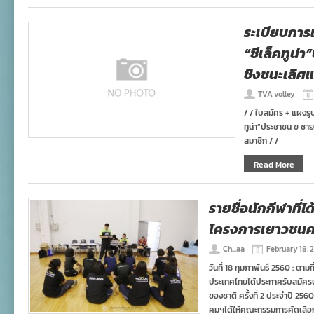
ระเบียบการ
“ซีเล็คทูน่
ชิงชนะเลิศ
TVA volley
/ / ใบสมัคร + แผงรู
ทูน่า”ประชาชน ข ชา
สมาชิก / /
Read More
รายชื่อนักกีฬาที่ได
โครงการเยาวชนคนข
Ch...aa
February 18, 
วันที่ 18 กุมภาพันธ์ 2560 : ตา
ประเทศไทยได้ประกาศรับสมัครน
ของชาติ ครั้งที่ 2 ประจำปี 256
คมฯได้ให้คณะกรรมการคัดเลือก