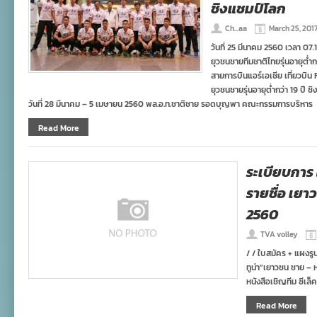
ชิงแชมป์โลก
Ch...aa
March 25, 201
วันที่ 25 มีนาคม 2560 เวลา 07.
ยุวชนชายทีมชาติไทยรุ่นอายุต่ำ
สายการบินแอร์เอเชีย เที่ยวบิน
ยุวชนชายรุ่นอายุต่ำกว่า 19 ปี ชิง
วันที่ 28 มีนาคม – 5 เมษายน 2560 พล.อ.ท.ชาติชาย รอดบุญพา คณะกรรมการบริหาร
Read More
ระเบียบการ 
รายชื่อ เยา
2560
TVA volley
/ / ใบสมัคร + แผงรู
ทูน่า”เยาวชน ชาย –
หนังสือเชิญทีม ซีเล
Read More