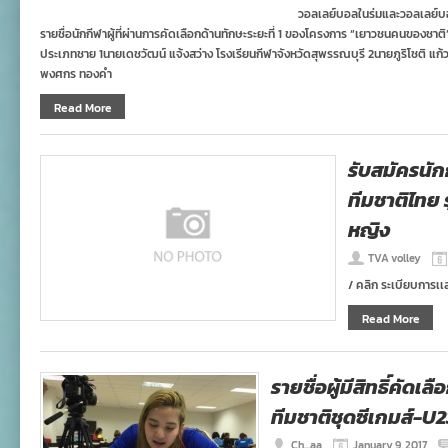
วอลเลย์บอลในร่มและวอลเลย์
รายชื่อนักกีฬาผู้ที่ผ่านการคัดเลือกด้านทักษะระยะที่ 1 ของโครงการ “เยาวชนคนของชาติ
ประเภทชาย 1นายเดชวัฒน์ แจ้งสว่าง โรงเรียนกีฬาจังหวัดสุพรรณบุรี 2นายภูริโชติ แก้
พงศกร ทองคำ
Read More
รับสมัครนั
ทีมชาติไทย ร
หญิง
TVA volley
/ คลิก ระเบียบการเ
Read More
รายชื่อผู้มีสิทธิ์คัด
ทีมชาติชุดซีเกมส์-U
Ch...aa
January 9, 2017