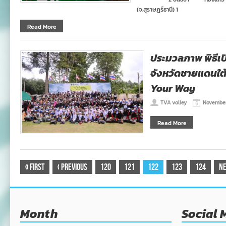
(จ.สุราษฎร์ธานี) 1
Read More
ประมวลภาพ พิธีเป
จังหวัดชายแดนใต
Your Way
TVA volley
November
Read More
«
First
‹
Previous
120
121
122
123
124
N
Month
Social 