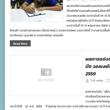
สมาคมกีฬาวอลเลย์บอลแห่งประเทศไทยขอ
เป็นนักกีฬาวอลเลย์บอลหญิงทีมชาติไท
ประเทศมาเลเซีย ระหว่างวันที่ 19-31
หญิงรุ่นอายุไม่เกิน 23 ปี ชิงชนะเลิศ
ระหว่างวันที่ 13-21 พฤษภาคม 2560 รายช
ซีเกมส์ 1 นางสาวพรพรรณ เกิดปราชญ์ 2 นางสาวจรัสพร บรรดาศักดิ์ 3 นางสาวปลื้มจิตร
สาวฑิชาญา บุญเลิศ 6 นางสาวโสรยา พรมหล้า
Read More
ผลการแข่งขั
บีช วอลเลย์
2559
TVA volley
on
ผล
ผลการแข่งขัน “ยูโร
การ
แข่งขัน
คัดเลือกตัวแทนภา
“ยู
ร.ร.เทศบาลวัดไทยชุม
โร่
ประจำวันที่ 22 พ.ย. 2559 ที่ รุ่นอายุ ประเภท รอบ ระหว่างทีม ผล คะแนน 1 12 ปี ชา
เค้ก”