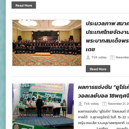
ไทย
Read More
แลนด์
บีช
วอลเลย์บอล
ภาค
ประมวลภาพ สมาค
เหนือ
ประเทศไทยจัดงา
22
พ.ย.
พระบาทสมเด็จพร
2559
เดช
TVA volley
November
Read More
ผลการแข่งขัน “ยูโร่เ
วอลเลย์บอล 18พฤศจ
TVA volley
November 21, 2
ผลการแข่งขัน “ยูโร่เค้ก” ไทยแลนด์
ภาคใต้ จ.สุราษฎร์ธานี วันที่ 15-22 
หญิง ชนะเลิศ ร.ร.อนุบาลพฤษชาติ (จ
2 ชลธิชา ทองแก้ว รองชนะเ