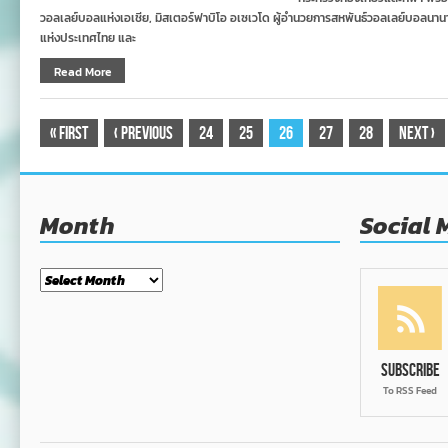
วอลเลย์บอลแห่งเอเชีย, มิสเตอร์ฟาบิโอ อเซเวโด ผู้อำนวยการสหพันธ์วอลเลย์บอลนานา
แห่งประเทศไทย และ
Read More
«
First
‹
Previous
24
25
26
27
28
Next
›
Month
Social 
Month
Subscribe
To RSS Feed