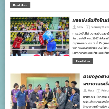
Read More
ผลแข่งขันศึกไทยลีก
Usxx
February 11, 20
การแข่งขันกีฬาวอลเลย์บอลอาช
ลีก ประจำปี พ.ศ. 2567 สัปดาห์ท
กรุงเทพมหานคร วันที่ 10 กุมภา
วันที่ 3 ผลการแข่งขันมีดังนี้ ป
มหาวิทยาลัยขอนแก่น ขอนแก่นส
Read More
นายกลูกยาง
พยาบาลเครื
Usxx
Febru
นายสมพร ใช้บางยาง 
พร้อมด้วยนายแพทย์เรื
วิทยาศาสตร์การกีฬา 