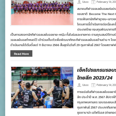
Usxx
February 14, 2
สมาคมกีฬาวอลเลย์บอลแห่งประ
ของชาติ Become The Next Gen
การเฟ้นหานักกีฬายุวชน-เยาวชน 
โครงการนี้ดำเนินการต่อเนื่องคร
ประเทศไทย กองทุนพัฒนาการกีฬ
เป็นการสรรหานักกีฬาวอลเลย์บอลชาย-หญิง ทั้งในร่มและชายหาด ตามคุณสมบัติทางร่
วอลเลย์บอลกำหนดไว้ เข้าร่วมเก็บตัวเพื่อพัฒนาทักษะกีฬาวอลเลย์บอลด้านต่าง ๆ โดยน
ดำเนินงานได้เริ่มตั้งแต่ 11 ธันวาคม 2566 สิ้นสุดในวันที่ 29 กุมภาพันธ์ 2567 โดยสตาฟฟ
Read More
เช็คโปรแกรมรอบร
ไทยลีก 2023/24
Usxx
February 14, 2
การแข่งขันกีฬาวอลเลย์บอลอาช
ลีก ประจำปี พ.ศ. 2567 สัปดาห์ท
กรุงเทพมหานคร รอบรองชนะเลิศ โ
กุมภาพันธ์ 2567 ประเภททีมชาย 1
กูดคาบาน่า เอโฟร์เอส (ถ่ายทอ