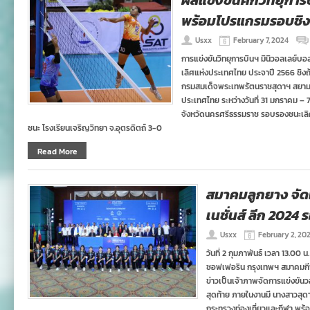
ผลแข่งขันศึกวิทยุกา
พร้อมโปรแกรมรอบชิ
Usxx
February 7, 2024
การแข่งขันวิทยุการบินฯ มินิวอลเลย์บอล รุ่
เลิศแห่งประเทศไทย ประจาปี 2566 ชิง
กรมสมเด็จพระเทพรัตนราชสุดาฯ สยามบ
ประเทศไทย ระหว่างวันที่ 31 มกราคม – 
จังหวัดนครศรีธรรมราช รอบรองชนะเลิศ
ชนะ โรงเรียนเจริญวิทยา จ.อุตรดิตถ์ 3-0
Read More
สมาคมลูกยาง จัด
เนชั่นส์ ลีก 2024 
Usxx
February 2, 20
วันที่ 2 กุมภาพันธ์ เวลา 13.00 
ซอฟเฟอริน กรุงเทพฯ สมาคมก
ข่าวเป็นเจ้าภาพจัดการแข่งขัน
สุดท้าย ภายในงานมี นางสาวสุด
กระทรวงท่องเที่ยวและกีฬา พร้อม