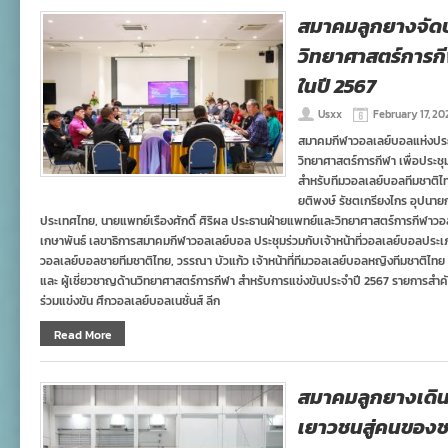
สมาคมลูกยางจัดป
วิทยาศาสตร์การกี
ในปี 2567
Usxx
February 17, 20
สมาคมกีฬาวอลเลย์บอลแห่งประ
วิทยาศาสตร์การกีฬา เพื่อประช
สำหรับทีมวอลเลย์บอลทีมชาติไทย
ยติพงษ์ รัชตเกรียงไกร อุปนา
ประเทศไทย, นายแพทย์เรืองศักดิ์ ศิริผล ประธานฝ่ายแพทย์และวิทยาศาสตร์การกีฬาว
เกษาพันธ์ เลขาธิการสมาคมกีฬาวอลเลย์บอล ประชุมร่วมกับเจ้าหน้าที่วอลเลย์บอลประเภ
วอลเลย์บอลชายทีมชาติไทย, วรรณา บัวแก้ว เจ้าหน้าที่ทีมวอลเลย์บอลหญิงทีมชาติไทย
และ ผู้เชี่ยวชาญด้านวิทยาศาสตร์การกีฬา สำหรับการแข่งขันประจำปี 2567 รายการส
ร่วมแข่งขัน ศึกวอลเลย์บอลเนชั่นส์ ลีก
Read More
สมาคมลูกยางเดิ
เยาวชนสู่คนของชาติ