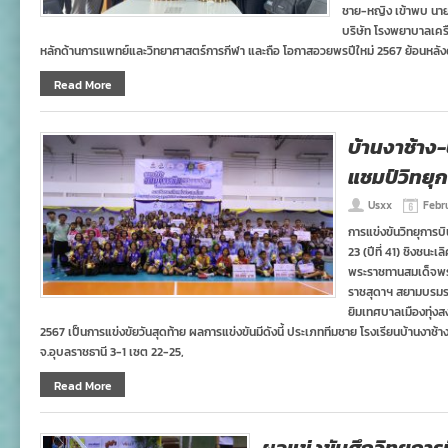
ชาย-หญิง เข้าพบ นาย
บริษัท โรงพยาบาลเครื
หลักด้านการแพทย์และวิทยาศาสตร์การกีฬา และถือ โอกาสอวยพรปีใหม่ 2567 ย้อนหลัง
Read More
บ้านงาช้าง-
แชมป์วิทยุ
Usxx
Febru
การแข่งขันวิทยุการบินฯ
23 (ปีที่ 41) ชิงชนะ
พระราชทานสมเด็จพร
ราชสุดาฯ สยามบรมร
ยิมเทศบาลเมืองทุ่งสง
2567 เป็นการแข่งขัยวันสุดท้าย ผลการแข่งขันมีดังนี้ ประเภททีมชาย โรงเรียนบ้านงาช้า
จ.อุบลราชธานี 3-1 เซต 22-25,
Read More