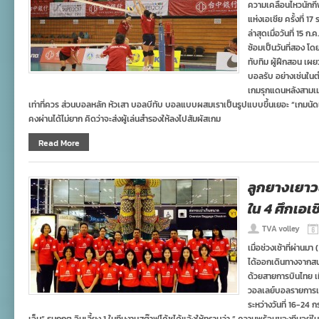
ความเคลื่อนไหวนักก
แห่งเอเชีย ครั้งที่ 17
ล่าสุดเมื่อวันที่ 15 
ซ้อมเป็นวันที่สอง โดย
ทับทิม ผู้ฝึกสอน เผ
บอลรับ อย่างเช่นใน
เกมรุกแดนหลังสามเมต
เท่าที่ควร ส่วนบอลหลัก หัวเสา บอลบีทับ บอลแบบผสมเราเป็นรูปแบบขึ้นเยอะ “เกมนัดแรก
คงผ่านได้ไม่ยาก คิดว่าจะส่งผู้เล่นสำรองให้ลงไปสัมผัสเกม
Read More
ลูกยางเยาว
ใน 4 ศึกเอเช
TVA volley
เมื่อช่วงเช้าที่ผ่าน
ได้ออกเดินทางจากสนา
ด้วยสายการบินไทย เที
วอลเลย์บอลรายการเ
ระหว่างวันที่ 16-2