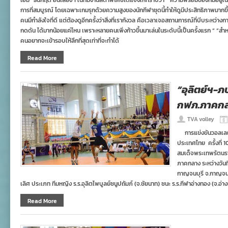
เอ็ม” ธนกฤต อินเลี้ยง 1 ในทีมงานสต๊าฟโค้ชได้แจ้งให้ทราบว่า ” ความพร้อมของทีมอยู่ใ
การที่สมบูรณ์ โดยเฉพาะเกมรุกด้วยความสูงของนักกีฬาชุดนี้ทำให้ดูมีประสิทธิภาพมากขึ้
คนมีกำลังใจที่ดี แต่ต้องดูอีกครั้งว่าสิ่งที่เรากังวล คือเวลาเจอสถานการณ์ที่บีบระหว
กดดัน ได้มากน้อยแค่ไหน เพราะหลายคนเพิ่งก้าวขึ้นมาเล่นในระดับนี้เป็นครั้งแรก “ “สำหร
คนอยากจะเข้ารอบให้ลึกที่สุดเท่าที่จะทำได้
Read More
“อุลิตย์ฯ-ภ
กฟภ.ภาคก
TVA volley
การแข่งขันวอลเลย์
ประเทศไทย ครั้งที่ 1
สมเด็จพระเทพรัตนร
ภาคกลาง ระหว่างวันที
กาญจนบุรี จ.กาญจนบุ
เลิศ ประเภท ทีมหญิง ร.ร.อุลิตไพบูลย์ชนูปถัมภ์ (จ.ชัยนาท) ชนะ ร.ร.กีฬาอ่างทอง (จ.อ่
Read More