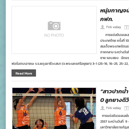
หนุ่มกาญจน
กฟภ.
TVA volley
การแข่งขันวอลเลย์
ประเทศไทย ครั้งที่ 1
สมเด็จพระเทพรัตนร
ภาคกลาง ระหว่างวันที่
ชาย รอบสอง นัดแรห 
ฟอร์มตบเอาชนะ ร.ร.ผดุงอาชีวะเสนา (จ.พระนครศรีอยุธยา) 3-1 (25-16, 16-25, 25-22,
Read More
“สาวปากน้ำ
0 ลูกยางดิวิช
TVA volley
การแข่งขันวอลเลย์บอ
2557 ระหว่างวันที่ 
มหาวิทยาลัยราชภัฎสวนส