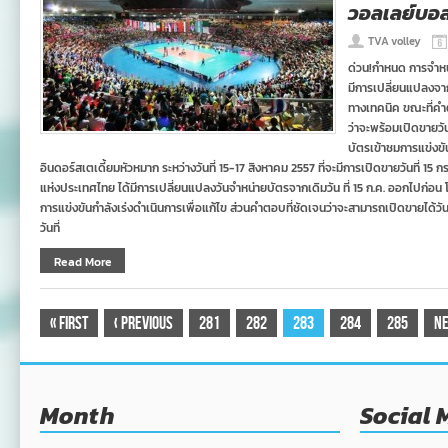
วอลเลย์บอลเ
TVA volley
ด่วน!กำหนด การจำหน่
มีการเปลี่ยนแปลงจากเ
ทางเทคนิค ขณะที่คำต
ว่าจะพร้อมเปิดขายว
บัตรเข้าชมการแข่งขัน
อินดอร์สเตเดี้ยมหัวหมาก ระหว่างวันที่ 15-17 สิงหาคม 2557 ที่จะมีการเปิดขายวันที่ 
แห่งประเทศไทย ได้มีการเปลี่ยนแปลงวันจำหน่ายบัตรจากเดิมวัน ที่ 15 ก.ค. ออกไปก่อน
การแข่งขันกำลังเร่งดำเนินการเพื่อแก้ไข ส่วนคำตอบที่ชัดเจนว่าจะสามารถเปิดขายได้วั
วันที่
Read More
«
First
‹
Previous
281
282
283
284
285
N
Month
Social 