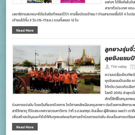
แฟนๆ ได้ซื้อกันในวัน
สาขาทั่วประเทศ ขณะท
เลขาธิการสมาคมฯได้แจ้งข้อกำหนดไว้ว่า การซื้อบัตรเข้าชม 1 ท่านสามารถซื้อได้ 4 ใบต่อก
เข้าชมได้ทั้ง 3 วัน (15-17ส.ค.) รวมทั้งหมด 12 ใบ
Read More
ลูกยางรุ่นจิ๋
ลุยชิงแชมป์
TVA volley
ความเคลื่อนไหวทัพน
ชุดชิงแชมป์เอเชีย ครั้
ไต้หวัน (รอบคัดเลือ
โลกปี 2015) ล่าสุดเมื่
ศักดิ์สิทธิ์ในกรุงเท
ร่วมการแข่งขัน โดยเริ่มที่แรกด้วยการ ไหว้ศาลหลักเมืองกรุงเทพฯ ต่อด้วยการสักการะ
สารีริกธาตุ ที่วัดสระเกศราชวรมหาวิหาร ว่าที่ ร.ต.ธนกฤต อินเลี้ยง ผู้ฝึกสอน เผยว่า เราถือว
เพื่อสร้างขวัญและกำใจให้กับทุกคนก่อนเดินทางเข้าร่วมการแข่งขัน ส่วนเรื่องการเตรียม
Read More