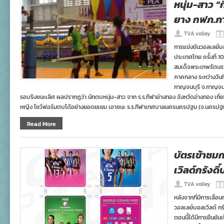
หนุ่ม-สาว “
ยาง กฟภ.ภ
TVA volley
การแข่งขันวอลเลย์บ
ประเทศไทย ครั้งที่ 1
สมเด็จพระเทพรัตนร
ภาคกลาง ระหว่างวันที
กาญจนบุรี จ.กาญจนบุรี
รอบริงชนะเลิศ ผลปรากฎว่า นักตบหนุ่ม-สาว จาก ร.ร.กีฬาอ่างทอง จังหวัดอ่างทอง เกี่ยว
หญิง โชว์ฟอร์มตบได้อย่างยอดยเยม เอาชนะ ร.ร.กีฬาเทศบาลนครนครปฐม (จ.นครป
Read More
บัตรเข้าชม
เวิลด์กรังดิ์
TVA volley
หลังจากที่มีการเลื่
วอลเลย์บอลเวิลด์ กร
ตอนนี้ได้มีการยืนยันเ