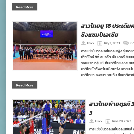
Read More
สาวไทยยู 16 ประเดิมค
ชิงแชมป์เอเชีย
Usxx
July 1, 2023
Co
การแข่งขันวอลเลย์บอลหญิง รุ่นอายุต่
เท็กซ์ไทล์ ซิตี้ สปอร์ต เซ็นเตอร์ ยิม
รอบแรก กลุ่ม ซี. ทีมชาติไทย ลงสนา
ชาติไทยโชว์ฟอร์มแข็งแกร่ง เอาชนะไป
ชาติไทยจะลงสนามพบกับ ทีมชาติคาซ
Read More
สาวไทยพ่ายตุรกี 3
3
Usxx
June 29, 2023
การแข่งขันวอลเลย์บอลเนชั่นส์ 