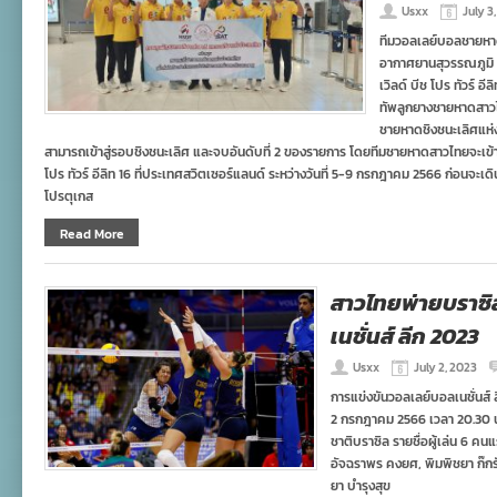
Usxx
July 3
ทีมวอลเลย์บอลชายหา
อากาศยานสุวรรณภูมิ 
เวิลด์ บีช โปร ทัวร์ อ
ทัพลูกยางชายหาดสาวไ
ชายหาดชิงชนะเลิศแห่งเอ
สามารถเข้าสู่รอบชิงชนะเลิศ และจบอันดับที่ 2 ของรายการ โดยทีมชายหาดสาวไทยจะเข้า
โปร ทัวร์ อีลิท 16 ที่ประเทศสวิตเซอร์แลนด์ ระหว่างวันที่ 5-9 กรกฎาคม 2566 ก่อนจะเ
โปรตุเกส
Read More
สาวไทยพ่ายบราซิ
เนชั่นส์ ลีก 2023
Usxx
July 2, 2023
การแข่งขันวอลเลย์บอลเนชั่นส์ ล
2 กรกฎาคม 2566 เวลา 20.30 น
ชาติบราซิล รายชื่อผู้เล่น 6 ค
อัจฉราพร คงยศ, พิมพิชยา ก๊กรัม
ยา บำรุงสุข