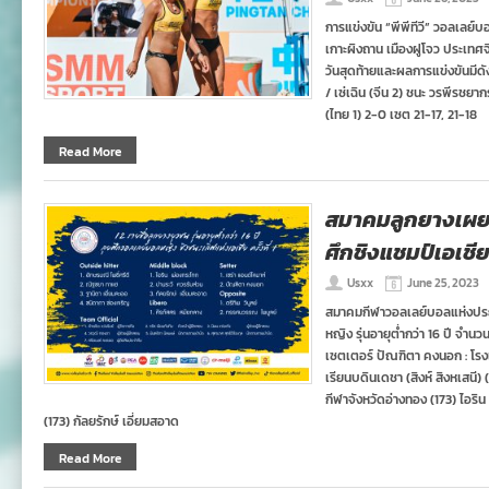
การแข่งขัน “พีพีทีวี” วอลเลย
เกาะผิงถาน เมืองฝูโจว ประเทศจี
วันสุดท้ายและผลการแข่งขันมีดัง
/ เซ่เฉิน (จีน 2) ชนะ วรพีรชย
(ไทย 1) 2-0 เซต 21-17, 21-18
Read More
สมาคมลูกยางเผย 1
ศึกชิงแชมป์เอเชี
Usxx
June 25, 2023
สมาคมกีฬาวอลเลย์บอลแห่งประ
หญิง รุ่นอายุต่ำกว่า 16 ปี จำนวน
เซตเตอร์ ปัณฑิตา คงนอก : โรงเร
เรียนบดินเดชา (สิงห์ สิงหเสนี) 
กีฬาจังหวัดอ่างทอง (173) ไอริน
(173) กัลยรักษ์ เอี่ยมสอาด
Read More