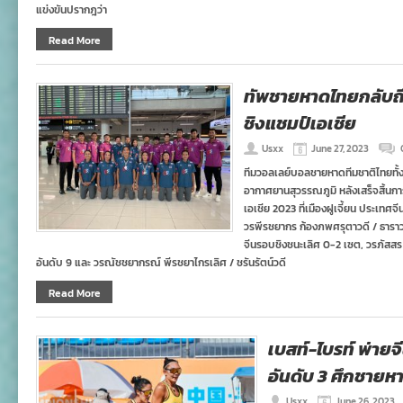
แข่งขันปรากฎว่า
Read More
ทัพชายหาดไทยกลับถึง
ชิงแชมป์เอเชีย
Usxx
June 27, 2023
ทีมวอลเลย์บอลชายหาดทีมชาติไทยทั้
อากาศยานสุวรรณภูมิ หลังเสร็จสิ้นก
เอเชีย 2023 ที่เมืองฝูเจี้ยน ประเ
วรพีรชยากร ก้องภพศรุตาวดี / ธาราวดี
จีนรอบชิงชนะเลิศ 0-2 เซต, วรภัสสร ร
อันดับ 9 และ วรณัชชยากรณ์ พีรชยาไกรเลิศ / ชรันรัตน์วดี
Read More
เบสท์-ไบรท์ พ่ายจี
อันดับ 3 ศึกชายห
Usxx
June 26, 2023