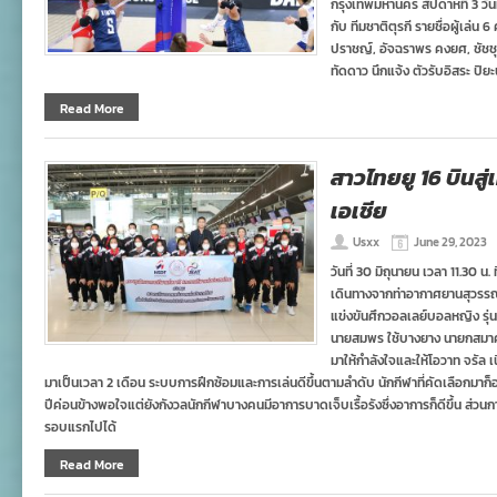
กรุงเทพมหานคร สัปดาห์ที่ 3 วั
กับ ทีมชาติตุรกี รายชื่อผู้เล
ปราชญ์, อัจฉราพร คงยศ, ชัชชุอ
ทัดดาว นึกแจ้ง ตัวรับอิสระ ปิยะ
Read More
สาวไทยยู 16 บินสู
เอเชีย
Usxx
June 29, 2023
วันที่ 30 มิถุนายน เวลา 11.30 น
เดินทางจากท่าอากาศยานสุวรรณภู
แข่งขันศึกวอลเลย์บอลหญิง รุ่นอ
นายสมพร ใช้บางยาง นายกสมา
มาให้กำลังใจและให้โอวาท จรัล เ
มาเป็นเวลา 2 เดือน ระบบการฝึกซ้อมและการเล่นดีขึ้นตามลำดับ นักกีฬาที่คัดเลือกมาก็อ
ปีค่อนข้างพอใจแต่ยังกังวลนักกีฬาบางคนมีอาการบาดเจ็บเรื้อรังซึ่งอาการก็ดีขึ้น ส่วนก
รอบแรกไปได้
Read More