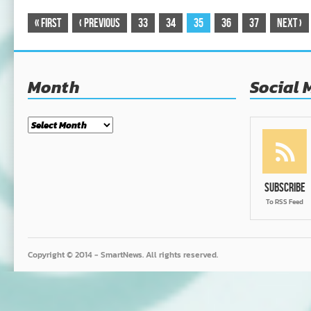
«
First
‹
Previous
33
34
35
36
37
Next
›
Month
Social 
Month
Subscribe
To RSS Feed
Copyright © 2014 - SmartNews. All rights reserved.