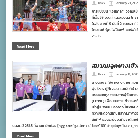
Usxx
January 21, 20
การแข่งขัน “เอสโคล่า” วอลเลย์
ที่เอ็มซีซี ฮอลล์ เดอะมอลล์ โค
ในสัปดาห์ที่ 9 นัดที่ 2 ของเลกท
ไดมอนด์ ฟู้ด ไฟน์เชฟ-แอร์ฟอร
25-16,
Read More
สมาคมลูกยางเข้า
Usxx
January 11, 202
นายสมพร ใช้บางยาง นายกสมา
ผู้บริหาร ผู้ฝึกสอน และนักกี
อรรถเวชกุล กรรมการผู้จัดการบ
(มหาชน) เพื่อมอบกระเช้าของขว
เข้าสู่ปี 2566 นอกจากนี้ยังข
ความสะดวกให้กับสมาคมกีฬาวอล
นักกีฬาวอลเลย์บอลทีมชาติไทยใ
ตลอดปี 2565 ที่ผ่านมาอีกด้วย [ngg src=”galleries” ids=”69″ display=”basic
Read More