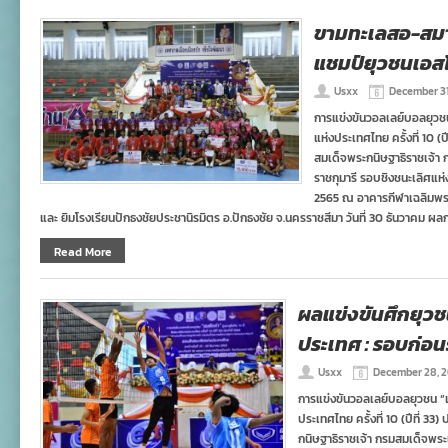
ขามทะเลสอ-สมา
แชมป์ยุวชนเอสโ
Usxx
December 31
การแข่งขันวอลเลย์บอลยุวชน “
แห่งประเทศไทย ครั้งที่ 10 (
สมเด็จพระกนิษฐาธิราชเจ้
ราชกุมารี รอบชิงชนะเลิศแห่
2565 ณ อาคารกีฬาเฉลิมพระ
และ ยิมโรงเรียนปักธงชัยประชานิรมิตร อ.ปักธงชัย จ.นครราชสีมา วันที่ 30 ธันวาคม ผลกา
Read More
ผลแข่งขันศึกยุวช
ประเทศ : รอบก่อ
Usxx
December 28, 
การแข่งขันวอลเลย์บอลยุวชน “เอส
ประเทศไทย ครั้งที่ 10 (ปีที่ 3
กนิษฐาธิราชเจ้า กรมสมเด็จพร