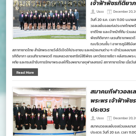
เจ้าฟ้าพัชรกิติย
Usxx
December 20, 
วันที่ 20 ธ.ค. เวลา 11.00 น.
วอลเลย์บอลแห่งประเทศไทยพร้
ชาติไทย และเจ้าหน้าที่ทีม ร่ว
พัชรกิติยาภา นเรนทิราเทพยวดี
ณบริเวณชั้น 1 อาคารภูมิสิริม
สภากาชาดไทย สำนักพระราชวังได้เปิดให้ประชาชน และหน่วยงานต่าง ๆ เข้าร่วมลงนามถ
รกิติยาภา นเรนทิราเทพยวดี กรมหลวงราชสาริณีสิริพัชร มหาวัชรราชธิดา หลังทรงพ
หทัย และทรงเข้ารับการรักษาพระองค์ที่โรงพยาบาลจุฬาลงกรณ์ สภากาชาดไทย เมื่อวันที
Read More
สมาคมกีฬาวอลเล
พระพร เจ้าฟ้าพัช
ประชวร
Usxx
December 20, 
สมาคมวอลเลย์บอลร่วมลงนามถว
ประชวร วันที่ 20 ธ.ค. เวลา 1