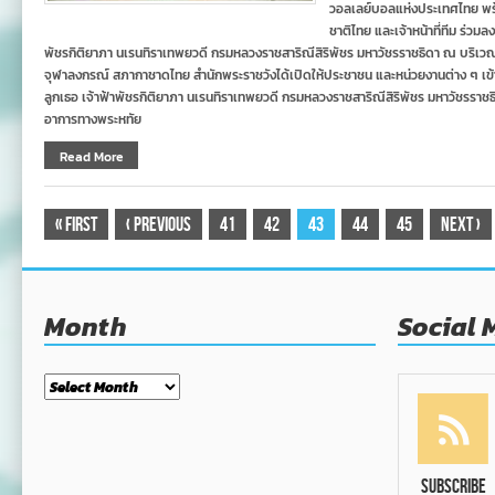
วอลเลย์บอลแห่งประเทศไทย พร
ชาติไทย และเจ้าหน้าที่ทีม ร่ว
พัชรกิติยาภา นเรนทิราเทพยวดี กรมหลวงราชสาริณีสิริพัชร มหาวัชรราชธิดา ณ บริเวณช
จุฬาลงกรณ์ สภากาชาดไทย สำนักพระราชวังได้เปิดให้ประชาชน และหน่วยงานต่าง ๆ เ
ลูกเธอ เจ้าฟ้าพัชรกิติยาภา นเรนทิราเทพยวดี กรมหลวงราชสาริณีสิริพัชร มหาวัชรร
อาการทางพระหทัย
Read More
«
First
‹
Previous
41
42
43
44
45
Next
›
Month
Social 
Month
Subscribe