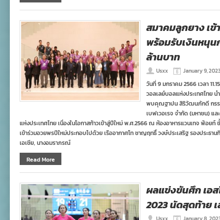
สมาคมลูกยาง เข้
พร้อมรับเงินหนุ
ล้านบาท
Usxx
January 9, 202
วันที่ 9 มกราคม 2566 เวลา 11
วอลเลย์บอลแห่งประเทศไทย นำนั
พบคุณฐาปน สิริวัฒนภักดี กรร
เบฟเวอเรจ จำกัด (มหาชน) และ
แห่งประเทศไทย เนื่องในโอกาสก้าวเข้าสู่ปีใหม่ พ.ศ.2566 ณ ห้องอาหารแวนเทจ พ้อยท์ ชั้น 
เข้าร่วมอวยพรปีใหม่ประกอบไปด้วย เรืออากาศโท ชาญฤทธิ์ วงษ์ประเสริฐ รองประธานก
เอเชีย, นางอมราภรณ์
Read More
ผลแข่งขันศึก เอส
2023 นัดสุดท้าย 
Usxx
January 8, 202