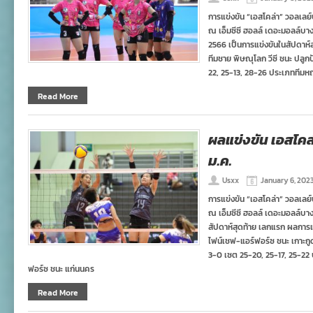
การแข่งขัน “เอสโคล่า” วอลเลย์
ณ เอ็มซีซี ฮอลล์ เดอะมอลล์บา
2566 เป็นการแข่งขันในสัปดาห์ส
ทีมชาย พิษณุโลก วีซี ชนะ ปลู
22, 25-13, 28-26 ประเภททีมห
Read More
ผลแข่งขัน เอสโคล่
ม.ค.
Usxx
January 6, 202
การแข่งขัน “เอสโคล่า” วอลเลย์
ณ เอ็มซีซี ฮอลล์ เดอะมอลล์บา
สัปดาห์สุดท้าย เลกแรก ผลการแข
ไฟน์เชฟ-แอร์ฟอร์ซ ชนะ เกาะก
3-0 เซต 25-20, 25-17, 25-22 
ฟอร์ซ ชนะ แก่นนคร
Read More