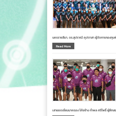
นครราชสีมา, ดร.สุปราณี คุปตาสา ผู้จัดการกองทุน
Read More
เสายอดเยี่ยมมาครอง โค้ชช้าง กำพล ศรีโพธิ์ ผู้ฝึกส