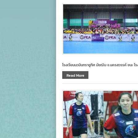
โรงเรียนนวมินทราชูทิศ มัชฌิม จ.นครสวรรค์ ชนะ โรง
Read More