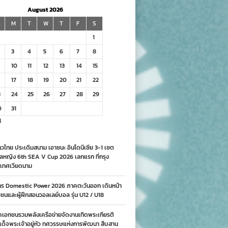
August 2026
M
T
W
T
F
S
1
3
4
5
6
7
8
10
11
12
13
14
15
17
18
19
20
21
22
3
24
25
26
27
28
29
0
31
l
วไทย ประเดิมสนาม เอาชนะ อินโดนีเซีย 3-1 เซต
ลหญิง 6th SEA V Cup 2026 เลกแรก ที่กรุง
เทศเวียดนาม
าร Domestic Power 2026 ภาคตะวันออก เดินหน้า
นและผู้ฝึกสอนวอลเลย์บอล รุ่น U12 / U18
คเอกชนรวมพลังเครือข่ายจัดงานเทิดพระเกียรติ
ด็จพระเจ้าอยู่หัว ทศวรรษแห่งการพัฒนา สืบสาน