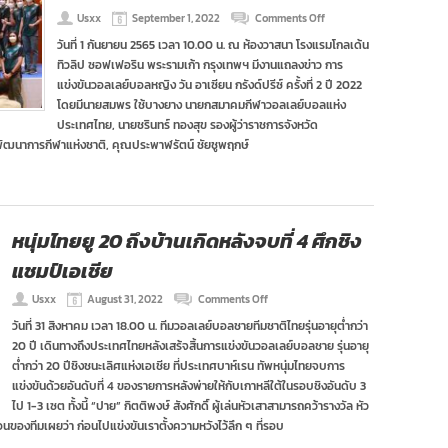
on
Usxx
September 1, 2022
Comments Off
สมาคม
วันที่ 1 กันยายน 2565 เวลา 10.00 น. ณ ห้องวาสนา โรงแรมโกลเด้น
วอลเลย์
ทิวลิป ซอฟเฟอริน พระรามเก้า กรุงเทพฯ มีงานแถลงข่าว การ
แถลง
พร้อม
แข่งขันวอลเลย์บอลหญิง วัน อาเซียน กรังด์ปรีซ์ ครั้งที่ 2 ปี 2022
จัด
โดยมีนายสมพร ใช้บางยาง นายกสมาคมกีฬาวอลเลย์บอลแห่ง
ศึก
ประเทศไทย, นายชรินทร์ ทองสุข รองผู้ว่าราชการจังหวัด
อาเซียน
พัฒนาการกีฬาแห่งชาติ, คุณประพาฬรัตน์ ชัยชูพฤกษ์
กรัง
ด์
ปรีซ์
ครั้ง
ที่
2
หนุ่มไทยยู 20 ถึงบ้านเกิดหลังจบที่ 4 ศึกชิง
แชมป์เอเชีย
on
Usxx
August 31, 2022
Comments Off
หนุ่ม
วันที่ 31 สิงหาคม เวลา 18.00 น. ทีมวอลเลย์บอลชายทีมชาติไทยรุ่นอายุต่ำกว่า
ไทย
20 ปี เดินทางถึงประเทศไทยหลังเสร้จสิ้นการแข่งขันวอลเลย์บอลชาย รุ่นอายุ
ยู
20
ต่ำกว่า 20 ปีชิงชนะเลิศแห่งเอเชีย ที่ประเทศบาห์เรน ทัพหนุ่มไทยจบการ
ถึง
แข่งขันด้วยอันดับที่ 4 ของรายการหลังพ่ายให้กับเกาหลีใต้ในรอบชิงอันดับ 3
บ้าน
ไป 1-3 เซต ทั้งนี้ “ปาย” กิตติพงษ์ สังศักดิ์ ผู้เล่นหัวเสาสามารถคว้ารางวัล หัว
เกิด
อนของทีมเผยว่า ก่อนไปแข่งขันเราตั้งความหวังไว้ลึก ๆ ที่รอบ
หลัง
จบ