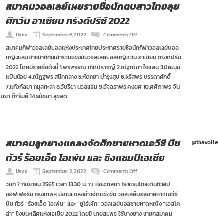
สมาคมวอลเลย์เผยรายชื่อนักตบสาวไทยลุย
ศึกวัน อาเซียน กรังด์ปรีซ์ 2022
on
Usxx
September 6, 2022
Comments Off
สมาคม
สมาคมกีฬาวอลเลย์บอลแห่งประเทศไทยประกาศรายชื่อนักกีฬาวอลเลย์บอล
วอลเลย์
หญิงและเจ้าหน้าที่ทีมเข้าร่วมแข่งขันวอลเลย์บอลหญิง วัน อาเซียน กรังด์ปรีซ์
เผย
ราย
2022 โดยมีรายชื่อดังนี้ 1.พรพรรณ เกิดปราชญ์ 2.ณัฐณิชา ใจแสน 3.ปิยะนุช
ชื่อ
แป้นน้อย 4.ณัฎฐพร สนิทกลาง 5.หัตถยา บำรุงสุข 6.จรัสพร บรรดาศักดิ์
นัก
7.แก้วกัลยา กมุลทะลา 8.วัชรียา นวลแจ่ม 9.อัจฉราพร คงยศ 10.ศศิภาพร จัน
ตบ
มพิชยา ก๊กรัมย์ 14.ธนัชชา สุขสด
สาว
ไทย
ลุย
ศึก
วัน
อาเซียน
สมาคมลูกยางแถลงจัดศึกชายหาดเอวีซี บีช
@thavolle
กรัง
ด์
ทัวร์ ร้อยเอ็ด โอเพ่น และ ชิงแชมป์เอเชีย
ปรีซ์
2022
on
Usxx
September 2, 2022
Comments Off
สมาคม
วันที่ 2 กันยายน 2565 เวลา 13.30 น. ณ ห้องวาสนา โรงแรมโกลเด้นทิวลิป
ลูก
ซอฟเฟอริน กรุงเทพฯ มีงานแถลงข่าวจัดแข่งขัน วอลเลย์บอลชายหาดเอวีซี
ยาง
แถลง
บีช ทัวร์ “ร้อยเอ็ด โอเพ่น” และ “ยูโร่เค้ก” วอลเลย์บอลชายหาดหญิง “เอสโค
จัด
ล่า” ชิงชนะเลิศแห่งเอเชีย 2022 โดยมี นายสมพร ใช้บางยาง นายกสมาคม
ศึก