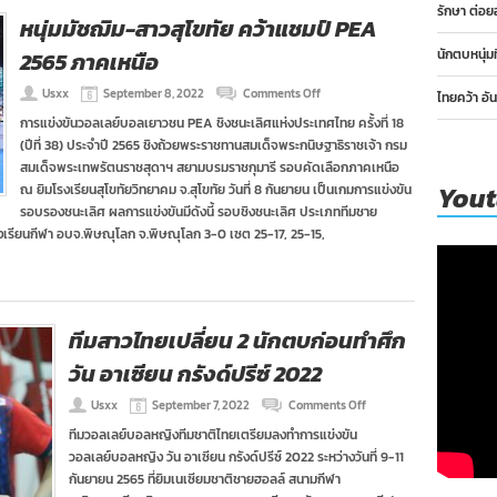
รักษา ต่อย
ด์
หนุ่มมัชฌิม-สาวสุโขทัย คว้าแชมป์ PEA
ปรีซ์
2022
นักตบหนุ่ม
2565 ภาคเหนือ
on
Usxx
September 8, 2022
Comments Off
ไทยคว้า อั
หนุ่ม
การแข่งขันวอลเลย์บอลเยาวชน PEA ชิงชนะเลิศแห่งประเทศไทย ครั้งที่ 18
มัชฌิม-
(ปีที่ 38) ประจำปี 2565 ชิงถ้วยพระราชทานสมเด็จพระกนิษฐาธิราชเจ้า กรม
สาว
สุโขทัย
สมเด็จพระเทพรัตนราชสุดาฯ สยามบรมราชกุมารี รอบคัดเลือกภาคเหนือ
คว้า
You
ณ ยิมโรงเรียนสุโขทัยวิทยาคม จ.สุโขทัย วันที่ 8 กันยายน เป็นเกมการแข่งขัน
แชมป์
รอบรองชนะเลิศ ผลการแข่งขันมีดังนี้ รอบชิงชนะเลิศ ประเภททีมชาย
PEA
เรียนกีฬา อบจ.พิษณุโลก จ.พิษณุโลก 3-0 เซต 25​-17,​ 25-15,​
2565
ภาค
เหนือ
ทีมสาวไทยเปลี่ยน 2 นักตบก่อนทำศึก
วัน อาเซียน กรังด์ปรีซ์ 2022
on
Usxx
September 7, 2022
Comments Off
ทีม
ทีมวอลเลย์​บอลหญิงทีมชาติไทยเตรียมลงทำการแข่งขัน
สาว
วอลเลย์บอลหญิง วัน อาเซียน กรังด์ปรีซ์ 2022 ระหว่างวันที่ 9-11
ไทย
เปลี่ยน
กันยายน 2565 ที่ยิมเนเซียมชาติชายฮอลล์ สนามกีฬา
2