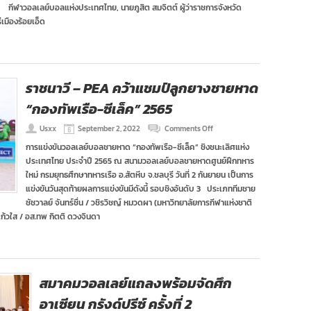
กีฬาวอลเลย์บอลแห่งประเทศไทย, นายภูสิต สมจิตต์ ผู้ว่าราชการจังหวัด
ชายหาด
มืองร้อยเอ็ด
เอ
วีซี
บีช
ทัวร์
ร้อยเอ็ด
โอเพ่น
ราชนาวี – PEA คว้าแชมป์ลูกยางชายหาด
และ
ชิง
“กองทัพเรือ-ซีเล็ค” 2565
แชมป์
เอเชีย
on
Usxx
September 2, 2022
Comments Off
ราช
การแข่งขันวอลเลย์บอลชายหาด “กองทัพเรือ-ซีเล็ค” ชิงชนะเลิศแห่ง
นาวี
ประเทศไทย ประจำปี 2565 ณ สนามวอลเลย์บอลชายหาดศูนย์ฝึกทหาร
–
PEA
ใหม่ กรมยุทธศึกษาทหารเรือ อ.สัตหีบ จ.ชลบุรี วันที่ 2 กันยายน เป็นการ
คว้า
แข่งขันวันสุดท้ายผลการแข่งขันมีดังนี้ รอบชิงอันดับ 3 ประเภททีมชาย
แชมป์
ชัชวาลย์ จันทร์ชื่น / วชิรวิชญ์ หมวดผา (มหาวิทยาลัยการกีฬาแห่งชาติ
ลูก
แก้วใส / อส.ทพ กิตติ ดวงจินดา
ยาง
ชายหาด
“กองทัพ
เรือ-
ซี
เล็ค”
สมาคมวอลเลย์แถลงพร้อมจัดศึก
2565
อาเซียน กรังด์ปรีซ์ ครั้งที่ 2