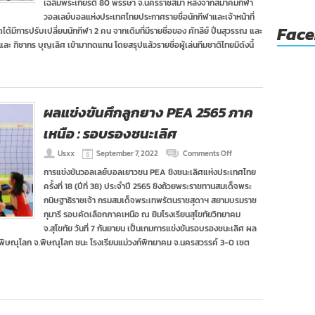
เฉลิมพระเกียรติ 80 พรรษา จ.นครราชสีมา หลังจากสมาคมกีฬา
นัก
วอลเลย์บอลแห่งประเทศไทยประกาศรายชื่อนักกีฬาและเจ้าหน้าที่
ตบ
Fac
่าสุดได้มีการปรับเปลี่ยนนักกีฬา 2 คน จากเดิมที่มีรายชื่อของ คัทลีย์ ปิ่นสุวรรณ และ
ก่อน
ทำ
และ ฑิชากร บุญเลิศ เข้ามาทดแทน โดยสรุปแล้วรายชื่อผู้เล่นทีมชาติไทยมีดังนี้
ศึก
วัน
อาเซียน
กรัง
ด์
ผลแข่งขันศึกลูกยาง PEA 2565 ภาค
ปรีซ์
2022
เหนือ : รอบรองชนะเลิศ
on
Usxx
September 7, 2022
Comments Off
ผล
การแข่งขันวอลเลย์บอลเยาวชน PEA ชิงชนะเลิศแห่งประเทศไทย
แข่งขัน
ครั้งที่ 18 (ปีที่ 38) ประจำปี 2565 ชิงถ้วยพระราชทานสมเด็จพระ
ศึก
ลูก
กนิษฐาธิราชเจ้า กรมสมเด็จพระเทพรัตนราชสุดาฯ สยามบรมราช
ยาง
กุมารี รอบคัดเลือกภาคเหนือ ณ ยิมโรงเรียนสุโขทัยวิทยาคม
PEA
จ.สุโขทัย วันที่ 7 กันยายน เป็นเกมการแข่งขันรอบรองชนะเลิศ ผล
2565
จ.พิษณุโลก จ.พิษณุโลก ชนะ โรงเรียนแม่วงก์พิทยาคม จ.นครสวรรค์ 3-0 เซต
ภาค
เหนือ
:
รอบ
รอง
ชนะ
เลิศ