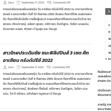
on
Usxx
September 11, 2022
Comments Off
สาว
การแข่งขันวอลเลย์บอลหญิง วัน อาเซียน กรังด์ปรีซ์ 2022 ณ อาคารชาติชาย
ไทย
S
ฮอลล์ จ.นครราชสีมา วันที่ 10 กันยายน 2565 นัดสอง ทีมชาติไทย ลงสนามพบ
ชนะ
อินโดนีเซีย
กับ ทีมชาติอินโดนีเซีย รายชื่อผู้เล่น 6 คนแรกทีมชาติไทยประกอบไปด้วย พร
3
พรรณ เกิดปราชญ์, ธนัชชา สุขสด, ศศิภาพร จันทวิสูตร, วัชรียา นวลแจ่ม,
2
เซต
อัจฉราพร คงยศ, หัตถยา บำรุงสุข และ ปิยะนุช
รวด
9
คว้า
ชัย
16
2
เกม
2
ติด
สาวไทยประเดิมชัย ชนะฟิลิปปินส์ 3 เซต ศึก
3
ศึก
อาเซียน
อาเซียน กรังด์ปรีซ์ 2022
« Ju
กรัง
ด์
on
Usxx
September 9, 2022
Comments Off
ปรีซ์
สาว
ทีมนักตบสา
2022
การแข่งขันวอลเลย์บอลหญิง วัน อาเซียน กรังด์ปรีซ์ 2022 ณ อาคารชาติชาย
ไทย
วอลเลย์บอ
ฮอลล์ จ.นครราชสีมา วันที่ 9 กันยายน 2565 นัดแรก ทีมชาติไทย ลงสนามพบ
ประเดิม
ฮานอย ประ
ชัย
กับ ทีมชาติฟิลิปปินส์ รายชื่อผู้เล่น 6 คนแรกทีมชาติไทยประกอบไปด้วย พร
ชนะ
พรรณ เกิดปราชญ์, พิมพิชยา ก๊กรัมย์, ศศิภาพร จันทวิสูตร, วัชรียา นวล
เปิดโครงก
ฟิลิปปินส์
แจ่ม, วิภาวี ศรีทอง, แก้วกัลยา กมุลทะลา มี ปิยะนุช
3
พัฒนาเยาวช
เซต
ศึก
ภาครัฐ ภา
อาเซียน
พระบาทสมเ
กรัง