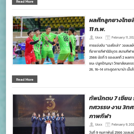
Read More
ผลศึกลูกยางไทยลีก
11 ก.พ.
Usxx
February 11, 20
การแข่งขัน “เอสโคล่า” วอลเลย์
ที่อาคารกีฬานิมิบุตร สนามกีฬาแ
2566 นัดที่ 5 ของเลกที่ 2 ผลกา
ชนะ ปลูกปัญญา วิทยาลัยนครรา
26, 16-14 เกาะกูดคาบาน่า เอ็ม
Read More
ทัพนักตบ 7 เซียน 
ทศวรรษ งาน 3ทศ
ภาพกีฬา
Usxx
February 9, 20
วันที่ 9 กุมภาพันธ์ 2566 วอลเล