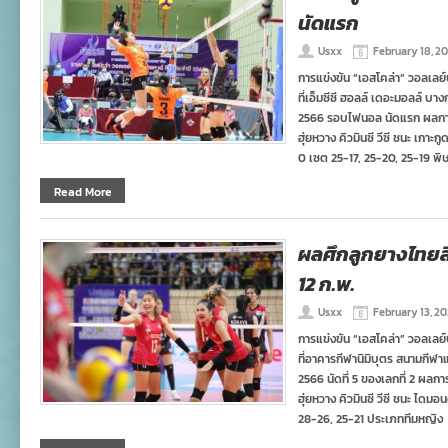
นัดแรก
Usxx
February 18, 2
การแข่งขัน “เอสโคล่า” วอลเลย์
ที่เอ็มซีซี ฮอลล์ เดอะมอลล์ บาง
2566 รอบไฟนอล นัดแรก ผลการแ
ฮุ่ยหวาง คิวมินซี วีซี ชนะ เกา
0 เซต 25-17, 25-20, 25-19 พิ
Read More
ผลศึกลูกยางไทยลีก
12 ก.พ.
Usxx
February 13, 2
การแข่งขัน “เอสโคล่า” วอลเลย์
ที่อาคารกีฬานิมิบุตร สนามกีฬาแ
2566 นัดที่ 5 ของเลกที่ 2 ผลก
ฮุ่ยหวาง คิวมินซี วีซี ชนะ ไดม
28-26, 25-21 ประเภททีมหญิง