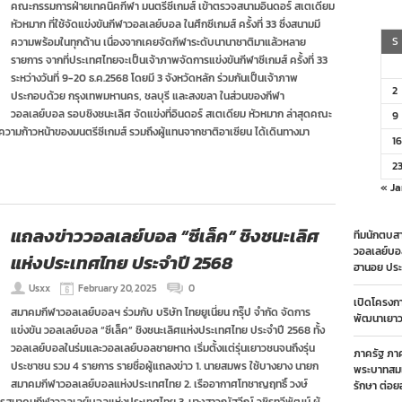
คณะกรรมการฝ่ายเทคนิคกีฬา มนตรีซีเกมส์ เข้าตรวจสนามอินดอร์ สเตเดียม
หัวหมาก ที่ใช้จัดแข่งขันกีฬาวอลเลย์บอล ในศึกซีเกมส์ ครั้งที่ 33 ซึ่งสนามมี
S
ความพร้อมในทุกด้าน เนื่องจากเคยจัดกีฬาระดับนานาชาติมาแล้วหลาย
รายการ จากที่ประเทศไทยจะเป็นเจ้าภาพจัดการแข่งขันกีฬาซีเกมส์ ครั้งที่ 33
ระหว่างวันที่ 9-20 ธ.ค.2568 โดยมี 3 จังหวัดหลัก ร่วมกันเป็นเจ้าภาพ
2
ประกอบด้วย กรุงเทพมหานคร, ชลบุรี และสงขลา ในส่วนของกีฬา
วอลเลย์บอล รอบชิงชนะเลิศ จัดแข่งที่อินดอร์ สเตเดียม หัวหมาก ล่าสุดคณะ
9
มก้าวหน้าของมนตรีซีเกมส์ รวมถึงผู้แทนจากชาติอาเซียน ได้เดินทางมา
16
2
« Ja
แถลงข่าววอลเลย์บอล “ซีเล็ค” ชิงชนะเลิศ
ทีมนักตบสา
วอลเลย์บอ
แห่งประเทศไทย ประจำปี 2568
ฮานอย ประ
Usxx
February 20, 2025
0
เปิดโครงก
สมาคมกีฬาวอลเลย์บอลฯ ร่วมกับ บริษัท ไทยยูเนี่ยน กรุ๊ป จำกัด จัดการ
พัฒนาเยาวช
แข่งขัน วอลเลย์บอล “ซีเล็ค” ชิงชนะเลิศแห่งประเทศไทย ประจำปี 2568 ทั้ง
วอลเลย์บอลในร่มและวอลเลย์บอลชายหาด เริ่มตั้งแต่รุ่นเยาวชนจนถึงรุ่น
ภาครัฐ ภา
ประชาชน รวม 4 รายการ รายชื่อผู้แถลงข่าว 1. นายสมพร ใช้บางยาง นายก
พระบาทสมเ
สมาคมกีฬาวอลเลย์บอลแห่งประเทศไทย 2. เรืออากาศโทชาญฤทธิ์ วงษ์
รักษา ต่อย