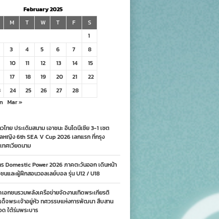
February 2025
M
T
W
T
F
S
1
3
4
5
6
7
8
10
11
12
13
14
15
17
18
19
20
21
22
3
24
25
26
27
28
n
Mar »
วไทย ประเดิมสนาม เอาชนะ อินโดนีเซีย 3-1 เซต
ลหญิง 6th SEA V Cup 2026 เลกแรก ที่กรุง
เทศเวียดนาม
าร Domestic Power 2026 ภาคตะวันออก เดินหน้า
นและผู้ฝึกสอนวอลเลย์บอล รุ่น U12 / U18
คเอกชนรวมพลังเครือข่ายจัดงานเทิดพระเกียรติ
ด็จพระเจ้าอยู่หัว ทศวรรษแห่งการพัฒนา สืบสาน
อด ใต้ร่มพระบาร