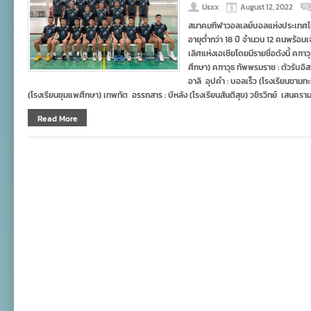
Usxx
August 12, 2022
สมาคมกีฬาวอลเลย์บอลแห่งประเทศไท
อายุต่ำกว่า 18 ปี จำนวน 12 คนพร้อมเจ้
เลิศแห่งเอเชียโดยมีรายชื่อดังนี้ คฑา
ศึกษา) คฑาวุธ ทัพพรมราช : ตัวรับอิ
อาลิ อุปคำ : บอลเร็ว (โรงเรียนขามทะ
(โรงเรียนชุมแพศึกษา) เทพทัต อรรถสาร : บีหลัง (โรงเรียนสันติสุข) วชิรวิทย์ เสนคราม
Read More