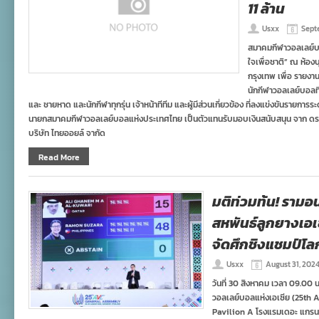
11 ล้าน
Usxx
Sept
สมาคมกีฬาวอลเลย์บ
ใจเพื่อชาติ” ณ ห้อง
กรุงเทพ เพื่อ รายง
นักกีฬาวอลเลย์บอลท
และ ชายหาด และนักกีฬาทุกรุ่น เจ้าหน้าทีทีม และผู้มีส่วนเกี่ยวข้อง ที่ลงแข่งขันรายก
นายกสมาคมกีฬาวอลเลย์บอลแห่งประเทศไทย เป็นตัวแทนรับมอบเงินสนับสนุน จาก ดร.ถิรย
บริษัท ไทยออยล์ จากัด
Read More
มติท่วมท้น! รามอน
สหพันธ์ลูกยางเอเช
จัดศึกชิงแชมป์โล
Usxx
August 31, 202
วันที่ 30 สิงหาคม เวลา 09.00
วอลเลย์บอลแห่งเอเซีย (25th 
Pavilion A โรงแรมเดอะ แกรนด์ 