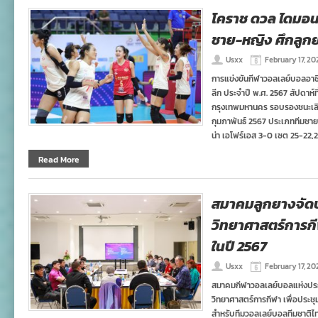
โคราช ดวล ไดมอนด์
ชาย-หญิง ศึกลูก
Usxx
February 17, 20
การแข่งขันกีฬาวอลเลย์บอลอาช
ลีก ประจำปี พ.ศ. 2567 สัปดาห์ท
กรุงเทพมหานคร รอบรองชนะเลิศ โ
กุมภาพันธ์ 2567 ประเภททีมชาย 
น่า เอโฟร์เอส 3-0 เซต 25-22,2
Read More
สมาคมลูกยางจัดป
วิทยาศาสตร์การกี
ในปี 2567
Usxx
February 17, 20
สมาคมกีฬาวอลเลย์บอลแห่งประ
วิทยาศาสตร์การกีฬา เพื่อประช
สำหรับทีมวอลเลย์บอลทีมชาติไทย