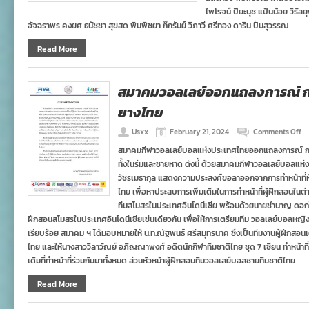
ไพโรจน์ ปิยะนุช แป้นน้อย วิรัลย
อัจฉราพร คงยศ ธนัชชา สุขสด พิมพิชยา ก๊กรัมย์ วิภาวี ศรีทอง ดาริน ปิ่นสุวรรณ
Read More
สมาคมวอลเลย์ออกแถลงการณ์ การ
ยางไทย
on
Usxx
February 21, 2024
Comments Off
ส
สมาคมกีฬาวอลเลย์บอลแห่งประเทศไทยออกแถลงการณ์ การ
วอ
ทั้งในร่มและชายหาด ดังนี้ ด้วยสมาคมกีฬาวอลเลย์บอลแห่
อ
แ
วัชรเมธากุล แสดงความประสงค์ขอลาออกจากการทําหน้าที่ห
กา
ไทย เพื่อหาประสบการเพิ่มเติมในการทําหน้าที่ผู้ฝึกสอนในต่
จั
ทีมสโมสรในประเทศอินโดนีเซีย พร้อมด้วยนายชํานาญ ดอกไม้ ผู
ที
ฝึกสอนสโมสรในประเทศอินโดนีเซียเช่นเดียวกัน เพื่อให้การเตรียมทีม วอลเลย์บอลหญิง
ผู้
ฝึ
เรียบร้อย สมาคม ฯ ได้มอบหมายให้ น.ท.ณัฐพนธ์ ศรีสมุทรนาค ซึ่งเป็นทีมงานผู้ฝึกสอนเดิ
ที
ไทย และให้นางสาววิลาวัณย์ อภิญญาพงศ์ อดีตนักกีฬาทีมชาติไทย ชุด 7 เซียน ทําหน้าที่
ลู
เดิมที่ทําหน้าที่ร่วมกันมาทั้งหมด ส่วนหัวหน้าผู้ฝึกสอนทีมวอลเลย์บอลชายทีมชาติไทย
ยา
ไท
Read More