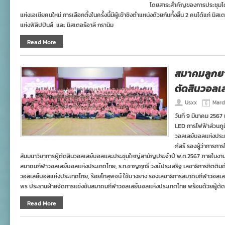
โดยสาระสำคัญของการประชุมได้
แห่งเอเชียคนใหม่ การเลือกตั้งในครั้งนี้มีผู้เข้าชิงตำแหน่งด้วยกันทั้งสิ้น 2 คนได้แก่ 
แห่งฟิลิปปินส์ และ มิสเตอร์อาลี กรานิม
Read More
สมาคมลูกยา
ตัดสินวอลเ
Usxx
March
วันที่ 9 มีนาคม 256
LED การไฟฟ้าส่วนภ
วอลเลย์บอลแห่งประเ
ภัสร์ รองผู้ว่าการกา
สัมมนาวิชาการผู้ตัดสินวอลเลย์บอลและประชุมใหญ่สามัญประจำปี พ.ศ.2567 ภายในงานม
สมาคมกีฬาวอลเลย์บอลแห่งประเทศไทย, ร.ท.ชาญฤทธิ์ วงษ์ประเสริฐ เลขาธิการกิตติ
วอลเลย์บอลแห่งประเทศไทย, ร้อยโทสุพจน์ ใช้บางยาง รองเลขาธิการสมาคมกีฬาวอลเ
พร ประธานฝ่ายจัดการแข่งขันสมาคมกีฬาวอลเลย์บอลแห่งประเทศไทย พร้อมด้วยผู้ตั
Read More