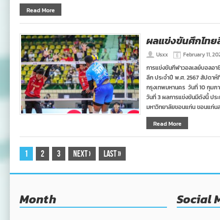
Read More
ผลแข่งขันศึกไทยลีก
Usxx
February 11, 20
การแข่งขันกีฬาวอลเลย์บอลอาช
ลีก ประจำปี พ.ศ. 2567 สัปดาห์ท
กรุงเทพมหานคร วันที่ 10 กุมภา
วันที่ 3 ผลการแข่งขันมีดังนี้ ป
มหาวิทยาลัยขอนแก่น ขอนแก่นส
Read More
1
2
3
Next
›
Last
»
Month
Social 