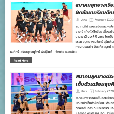
สมาคมลูกยางเรีย
ฝึกซ้อมเตรียมศึก
Usxx
February 27, 20
สมาคมกีฬาวอลเลย์บอลแห่งประ
ชายเข้าเก็บตัวฝึกซ้อม เพื่อเต
นานาชาติ ประจำปี 2567 โดยมีราย
ธรรม อนุตร พรมจันทร์ สุวิทย์ 
หาญ ประเสริฐ ปิ่นแก้ว ชยุตม์ ค
ธนภัทร์ เจริญสุข อนุรักษ์ พันธุ์รัมย์ จักกริช ถนอมน้อย
Read More
สมาคมลูกยางประก
เก็บตัวเตรียมลุย
Usxx
February 27, 2
สมาคมกีฬาวอลเลย์บอลแห่งประ
หญิงเข้าเก็บตัวฝึกซ้อม เพื่อเ
วอลเลย์บอลระดับนานาชาติ ประจ
แสงทอง พรพรรณ เกิดปราช์ญ ณ