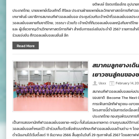
ยติพงษ์ รัชตเกรียงไกร อุปนา
ประเทศไทย, นายแพทย์เรืองศักดิ์ ศิริผล ประธานฝ่ายแพทย์และวิทยาศาสตร์การกีฬาว
เกษาพันธ์ เลขาธิการสมาคมกีฬาวอลเลย์บอล ประชุมร่วมกับเจ้าหน้าที่วอลเลย์บอลประเภ
วอลเลย์บอลชายทีมชาติไทย, วรรณา บัวแก้ว เจ้าหน้าที่ทีมวอลเลย์บอลหญิงทีมชาติไทย
และ ผู้เชี่ยวชาญด้านวิทยาศาสตร์การกีฬา สำหรับการแข่งขันประจำปี 2567 รายการส
ร่วมแข่งขัน ศึกวอลเลย์บอลเนชั่นส์ ลีก
Read More
สมาคมลูกยางเดิ
เยาวชนสู่คนของชาติ
Usxx
February 14, 2
สมาคมกีฬาวอลเลย์บอลแห่งประ
ของชาติ Become The Next Gen
การเฟ้นหานักกีฬายุวชน-เยาวชน 
โครงการนี้ดำเนินการต่อเนื่องคร
ประเทศไทย กองทุนพัฒนาการกีฬ
เป็นการสรรหานักกีฬาวอลเลย์บอลชาย-หญิง ทั้งในร่มและชายหาด ตามคุณสมบัติทางร่
วอลเลย์บอลกำหนดไว้ เข้าร่วมเก็บตัวเพื่อพัฒนาทักษะกีฬาวอลเลย์บอลด้านต่าง ๆ โดยน
ดำเนินงานได้เริ่มตั้งแต่ 11 ธันวาคม 2566 สิ้นสุดในวันที่ 29 กุมภาพันธ์ 2567 โดยสตาฟฟ