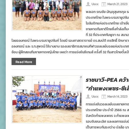
Usxx
March 21, 2023
พลเอก รณชัย มัญชุสุนทรกุล 
ประเทศไทย ในพระบรมราชูปถัมภ
โอลิมปิกแห่งประเทศไทย เข้าเย
ชายหาดทีมชาติไทยซึ่งกำลังเก็บต
ที่ 32 ที่ประเทศกัมพูชา ณ สน
ไลยอลงกรณ์ ในพระบรมราชูปถัมภ์ โดยมี รองศาสตราจารย์ ดร.สมบัติ คชสิทธิ์ รักษา
อลงกรณ์ และ ร.ท.สุพจน์ ใช้บางยาง รองเลขาธิการสมาคมกีฬาวอลเลย์บอลแห่งประเทศ
ซ้อน ผู้ฝึกสอนทีมชายหาดหญิงไทย เผยว่า การแข่งขันซีเกมส์ ครั้งที่ 32 ทีมสาวไทยตั้งเป้า
Read More
ราชนาวี-PEA คว้
“กำแพงเพชร-ซีเล
Usxx
March 14, 2023
การแข่งขันวอลเลย์บอลชายหาด 
ประเทศไทย ประจำปี 2566 ณ 
จังหวัดกำแพงเพชร จ.กำแพงเพชร
รอบชิงชนะเลิศ และผลการแข่งขั
เป็นการพบกันระหว่าง บัลลือ นา