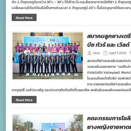
คัด 2. ถ้าอุณหภูมิระหว่าง 35°c – 38°c ให้เฝ้าระวัง และสังเกตอาการนักกีฬา 3. ถ้าอุณหภู
เปลี่ยนแดนได้แต่ต้องไม่เป็นการถ่วงเวลา 4. ถ้าอุณหภูมิ 40°c ขึ้นไปอนุญาตให้ขอเวล
Read More
สมาคมลูกยางเตรี
บีช ทัวร์ และ เวิลด์
Usxx
April 7, 2023
สมาคมกีฬาวอลเลย์บอลแห่งประ
วอลเลย์บอลชายหาด “เอสโคล่า” เอ
การแข่งขัน Volleyball Worl
โรงแรมโกลเด้นทิวลิป ซอฟเฟอร
ยาง นายกสมาคมกีฬาวอลเลย์บอ
ชาญฤทธิ์ วงษ์ประเสริฐ รองประธานกิตติมศักดิ์ตลอดชีพ สหพันธ์วอลเลย์บอลแห่งเอเชี
Read More
คณะกรรมการโอลิมป
ยางหญิงชายหาดเต