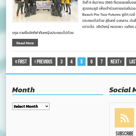
วันที่ 6 ธันวาคม 2565 ทีมวอลเลย์
สุวรรณภูมิ เพื่อเข้าร่วมการแข่งขั
Beach Pro Tour Futures ซูบิก เบย์ 
ประกอบไปด้วย สุรินทร์ จงกลาง, บันลื
เตาวะโต, วชิรวิชญ์ หมวดผา, เนติธร มุ
รกุล รายชื่อนักกีฬาทีมหญิงประกอบไปด้วย
Read More
«
First
‹
Previous
3
4
5
6
7
Next
›
Las
Month
Social 
Month
Subscribe