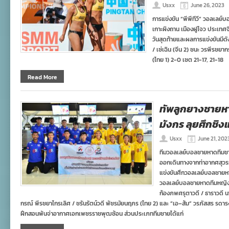
Usxx
June 26, 2023
การแข่งขัน “พีพีทีวี” วอลเลย
เกาะผิงถาน เมืองฝูโจว ประเทศจี
วันสุดท้ายและผลการแข่งขันมีดัง
/ เซ่เฉิน (จีน 2) ชนะ วรพีรชย
(ไทย 1) 2-0 เซต 21-17, 21-18
Read More
ทัพลูกยางชายหา
มังกร ลุยศึกชิง
Usxx
June 21, 202
ทีมวอลเลย์บอลชายหาดทีมชา
ออกเดินทางจากท่าอากศสุวรรณภ
แข่งขันศึกวอลเลย์บอลชายหา
วอลเลย์บอลชายหาดทีมหญิง
ก้องภพศรุตาวดี / ธาราวดี 
กรณ์ พีรชยาไกรเลิศ / ชรันรัตน์วดี พัชรมัยนฤภร (ไทย 2) และ “เอ–ส้ม” วรภัสสร รดารงค์ 
ฝึกสอนพันจ่าอากาศเอกเพชรราชพุฒซ้อน ส่วนประเภททีมชายได้แก่