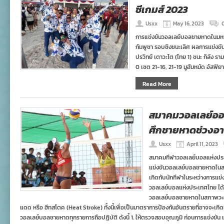
ซีเกมส์ 2023
Usxx
May 16, 2023
การแข่งขันวอลเลย์บอลชายหาดในมหกร
กัมพูชา รอบชิงชนะเลิศ ผลการแข่งขันมี
ปรวิทย์ เตาวะโต (ไทย 1) ชนะ กิลัง ราม
0 เซต 21-16, 21-19 มูฮัมหมัด อัสฟิยา 
Read More
สมาคมวอลเลย์ออก
ศึกชายหาดช่วงอ
Usxx
April 11, 2023
สมาคมกีฬาวอลเลย์บอลแห่งประ
แข่งขันวอลเลย์บอลชายหาดในสภ
เกิดกับนักกีฬาในระหว่างการแ
วอลเลย์บอลแห่งประเทศไทย ได
วอลเลย์บอลชายหาดในสภาพวะอาก
แดด หรือ ฮีทสโตค (Heat Stroke) ทั้งนี้เพื่อเป็นมาตราการป้องกันอันตรายที่อาจจะเกิด
วอลเลย์บอลชายหาดทุกรายการถือปฏิบัติ ดังนี้ 1. ให้ตรวจสอบอุณภูมิ ก่อนการแข่งขัน