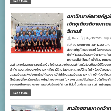
Read More
มหาวิทยาลัยราชภัฏ
เชิดชูเกียรติชายหา
ซีเกมส์
Usxx
May 30, 2023
วันที่ 30 พฤษภาคม เวลา 17.00 น. ณ
ลัยราชภัฎวไลยอลงกรณ์ ในพระบรมราชูป
นักกีฬาวอลเลย์บอลหญิงชายหาดทีมช
มหกรรมกีฬาซีเกมส์ ครั้งที่ 32 ณกรุ
สงฆ์ ถวายภัตตาหารและเครื่องปัจจัยไทยธรรมแด่พระสงฆ์ ก่อนในช่วงเย็นจะมีพิธีมอบเ
นักกีฬาวอลเลย์บอลหญิงชายหาดทีมชาติไทย โดย รศ.ดร.สมบัติคชสิทธิ์พร้อมด้วยนาย
วอลเลย์บอลแห่งประเทศไทยได้มอบรางวัลให้ทัพวอลเลย์บอลชายหาดไทยอีกด้วย ทีมวอ
ฝึกซ้อมอยู่ที่มหาวิทยาลัยราชภัฎวไลยอลงกรณ์ ในพระบรมราชูปถัมภ์และเป็นนักศึกษาที่
อลงกรณ์โดยผลงานจากการแข่งขันซีเกมส์ที่ผ่านมามีดังนี้ วรภัสสร รดารงค์ : เหรียญทองซี
Read More
สาวไทยชายหาดคว้าทอ