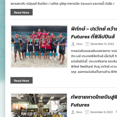
สนามพบกับ ณัฐนนท์ อินเขียว / เนติธร มุนีกุล (ทหารเรือ-Sensei) และเกมนี้ บัลลือ /
Read More
พิทักษ์ – ปรวิทย์ ค
Futures ที่ฟิลิปปินส์
Usxx
December 13, 2022
การแข่งขันวอลเลย์บอลชายหาด Voll
บิก เบย์ ประเทศฟิลิปปินส์ เมื่อวันที่
แข่งขันมีดังนี้ ประเภททีมชาย รอบชิ
พิทักษ์ ทิพย์จันทร์ จับคู่ ปรวิทย์ เต
รกุล ผลการแข่งขันเป็นทางด้าน พิทัก
Read More
ทัพชายหาดไทยบินสู่ฟ
Futures
Usxx
December 6, 2022