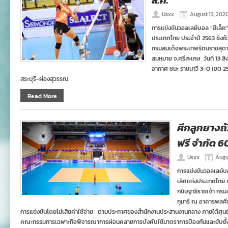
ส.ค.
Usxx
August 13, 202
การแข่งขันวอลเลย์บอล “ซีเล็ค
ประเทศไทย ประจำปี 2563 ชิงถ
กรมสมเด็จพระเทพรัตนราชสุดา
สมหมาย จ.ศรีสะเกษ วันที่ 13
อากาศ ชนะ ราชนาวี 3-0 เซต 2
สระบุรี-ผ่องสุวรรณ
Read More
ศึกลูกยางถ
ฟรี จำกัด 6
Usxx
Augu
การแข่งขันวอลเลย์บ
เลิศแห่งประเทศไทย 
กนิษฐาธิราชเจ้า ก
กุมารี ณ อาคารพลศึ
การแข่งขันโดยไม่เสียค่าใช้จ่าย ตามประกาศของสำนักงานประสานงานกลาง ภายใต้ศูนย
คณะกรรมการเฉพาะกิจพิจารณาการผ่อนคลายการบังคับใช้มาตราการป้องกันและยับยั้ง