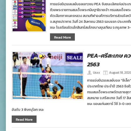
ผล
การแข่งขันวอลเลย์บอลเยาวชน PEA ชิงชนะเลิศแห่งประเทศไทย 
ศึก
ถ้วยพระราชทานสมเด็จพระกนิษฐาธิราชเจ้า กรมสมเด็จพร
ลูก
ยาง
คัดเลือกภาคนครหลวง สนามกีฬาองคืการบริหารส่วนจังหวั
PE
จ.สมุทรปราการ วันที่ 24 สิงหาคม 2563 รอบแรก ประเภทที
ภาค
ชนะ โรงเรียนรัตนโกสินทร์สมโภชบางขุนเทียน จ.กรุงเทพ 3
นค
รอบ
Read More
แรก
:
24
ส.ค.
PEA-ศรีสะเกษ ควง
2563
Usxx
August 18, 202
การแข่งขันวอลเลย์บอล “ซีเล็ค
ประเทศไทย ประจำปี 2563 ชิงถ
กรมสมเด็จพระเทพรัตนราชสุดา
สมหมาย จ.ศรีสะเกษ วันที่ 17 
ชนะ ขอนแก่นสตาร์ วีซี 3-0 เซ
อันดับ 3 พิษณุโลก ชนะ
Read More