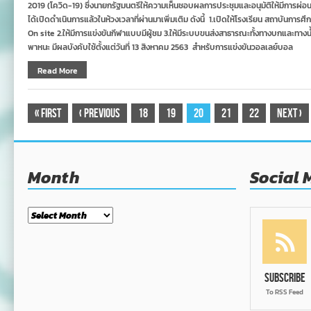
2019 (โควิด-19) ซึ่งนายกรัฐมนตรีให้ความเห็นชอบผลการประชุมและอนุมัติให้มีการผ่
ได้เปิดดำเนินการแล้วในห้วงเวลาที่ผ่านมาเพิ่มเติม ดังนี้ 1.เปิดให้โรงเรียน สถาบันก
On site 2.ให้มีการแข่งขันกีฬาแบบมีผู้ชม 3.ให้มีระบบขนส่งสาธารณะทั้งทางบกและทา
พาหนะ มีผลบังคับใช้ตั้งแต่วันที่ 13 สิงหาคม 2563 สำหรับการแข่งขันวอลเลย์บอล
Read More
«
First
‹
Previous
18
19
20
21
22
Next
›
Month
Social 
Month
Subscribe
To RSS Feed