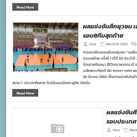
Read More
ผลแข่งขันศึกยุวชน เอ
รอบ8ทีมสุดท้าย
Usxx
March 26, 2022
การแข่งขันวอลเลย์บอลยุวชน “เอสโคล่า”
ประเทศไทย ครั้งที่ 1 (ปีที่ 31) ประ
รัตนราชกัญญา สิริวัฒนาพรรณวดี 
เฉลิมพระเกียรติ 80 พรรษา เทศบาลเมื
26 มีนาคม 2565 เป็นการแข่งขันวันห้
สนาม 1 ประเภททีมชาย โรงเรียนนวมินทราชูทิศ มัชฌิม
Read More
ผลแข่งขันศึ
รอบประเทศ 
Usxx
Marc