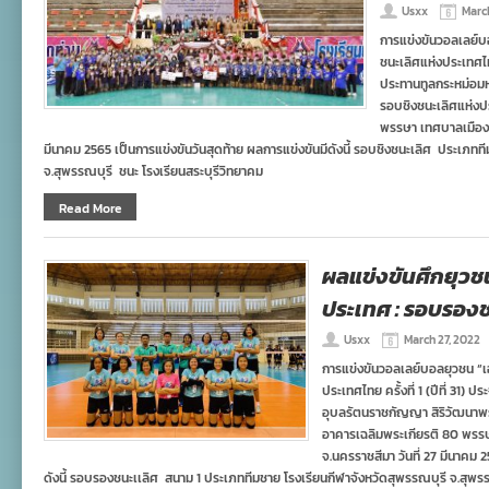
Usxx
Marc
การแข่งขันวอลเลย์บอล
ชนะเลิศแห่งประเทศไทย 
ประทานทูลกระหม่อม
รอบชิงชนะเลิศแห่ง
พรรษา เทศบาลเมืองเม
มีนาคม 2565 เป็นการแข่งขันวันสุดท้าย ผลการแข่งขันมีดังนี้ รอบชิงชนะเลิศ ประเภทท
จ.สุพรรณบุรี ชนะ โรงเรียนสระบุรีวิทยาคม
Read More
ผลแข่งขันศึกยุวชน
ประเทศ : รอบรองช
Usxx
March 27, 2022
การแข่งขันวอลเลย์บอลยุวชน “เอสโ
ประเทศไทย ครั้งที่ 1 (ปีที่ 31)
อุบลรัตนราชกัญญา สิริวัฒนา
อาคารเฉลิมพระเกียรติ 80 พรรษ
จ.นครราชสีมา วันที่ 27 มีนาคม 
ดังนี้ รอบรองชนะเเลิศ สนาม 1 ประเภททีมชาย โรงเรียนกีฬาจังหวัดสุพรรณบุรี จ.สุพร