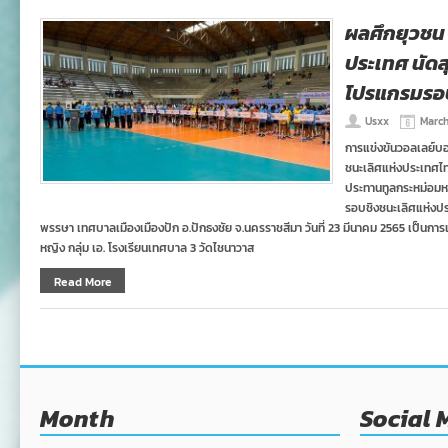
ผลศึกยุวชน 
ประเทศ นัด
โปรแกรมร
Usxx
March
การแข่งขันวอลเลย์บอลย
ชนะเลิศแห่งประเทศไทย ค
ประทานทูลกระหม่อม
รอบชิงชนะเลิศแห่งป
พรรษา เทศบาลเมืองเมืองปัก อ.ปักธงชัย จ.นครราชสีมา วันที่ 23 มีนาคม 2565 เป็นการแ
หญิง กลุ่ม เอ. โรงเรียนเทศบาล 3 วัดไชนาวาส
Read More
Month
Social 