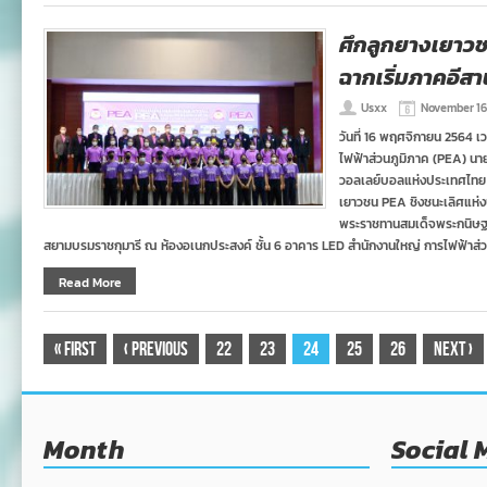
ศึกลูกยางเยาวช
ฉากเริ่มภาคอีสา
Usxx
November 16
วันที่ 16 พฤศจิกายน 2564 เวล
ไฟฟ้าส่วนภูมิภาค (PEA) น
วอลเลย์บอลแห่งประเทศไทย 
เยาวชน PEA ชิงชนะเลิศแห่งป
พระราชทานสมเด็จพระกนิษฐา
สยามบรมราชกุมารี ณ ห้องอเนกประสงค์ ชั้น 6 อาคาร LED สำนักงานใหญ่ การไฟฟ้าส่
Read More
«
First
‹
Previous
22
23
24
25
26
Next
›
Month
Social 