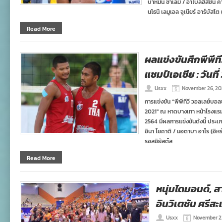
บาห์มัน ซาเลมี / อาโบลฮัสซัน คา
นโธนี เลมูเอล จูเนียร์ อาร์บัสโต 
Read More
ผลแข่งขันศึกพีพีที
แชมป์เอเชีย : วันที่
Usxx
November 26, 20
การแข่งขัน “พีพีทีวี วอลเลย์บอ
2021″ ณ หาดบางเทา หน้าโรงแรมอั
2564 มีผลการแข่งขันดังนี้ ประเ
ซินา โชคาติ / มอตาบา อาโร (อิหร
รอสซิยัสต์ส
Read More
หนุ่มไดมอนด์, 
อินวิเตชัน ศรีส
Usxx
November 2