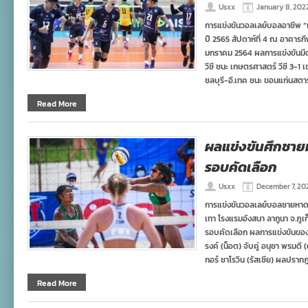
Usxx
January 8, 202
การแข่งขันวอลเลย์บอลอาชีพ “เ
ปี 2565 สัปดาห์ที่ 4 ณ อาคารกี
มกราคม 2564 ผลการแข่งขันมีดั
วีซี ชนะ เกษตรศาสตร์ วีซี 3-1 
ชลบุรี-อี.เทค ชนะ ขอนแก่นสตาร
Read More
ผลแข่งขันศึกชายห
รอบคัดเลือก
Usxx
December 7, 20
การแข่งขันวอลเลย์บอลชายหาด ร
เทา โรงแรมอังสนา ลากูนา จ.ภูเก
รอบคัดเลือก ผลการแข่งขันของท
รงค์ (น็อต) จับคู่ อนุชา พรมดี
กอร์ ชาโรวิน (รัสเซีย) ผลปราก
Read More