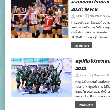
ผลศึกแซท ไทยแลนด์
2021 : 19 พ.ย.
Usxx
November 19, 20
การแข่งขัน แซท ไทยแลนด์ วอลเลย
สมหมาย จ.ศรีสะเกษ วันที่ 19 พฤ
ดังนี้ ประเภททีมชาย พิษณุโลก วี
21, 25-15 ไดมอนด์ ฟู้ด วีซี ชนะ 
Read More
สรุปทีมโปรชาเลนจ์
2022
Usxx
November 18,
การแข่งขันวอลเลย์บอลโปรชาเล
สุวรรณ จ.สมุทรปราการ ได้ทีม
แลนด์ลีก 2021-2022 ดังนี้ 
ชนะ 2 แพ้ 0 มี 3 คะแนน 2. เก
Read More