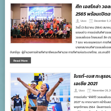
ศึก เอสโคล่า วอ
2565 พร้อมเปิดฉา
Usxx
December 3, 
วันนี้ (3 ธันวาคม 2564) สม
แถลงข่าว การแข่งขันกีฬาวอล
วอลเลย์บอล ไทยแลนด์ ลีก ประ
7 รอบ พระชนมพรรษา การกีฬ
นายกสมาคมกีฬาวอลเลย์บอลแห
จันทร์ชุม ผู้อำนวยการฝ่ายกีฬาอาชีพและกีฬามวย การกีฬาแห่งประเทศไทย, มร.เคนอิจิ 
Read More
ไบรท์-เบส ทะลุรอ
เอเชีย 2021
Usxx
November 26, 2
การแข่งขัน “พีพีทีวี วอลเลย์บ
2021″ ณ หาดบางเทา หน้าโรงแรมอ
พฤศจิกายน 2564 มีผลการแข่งข