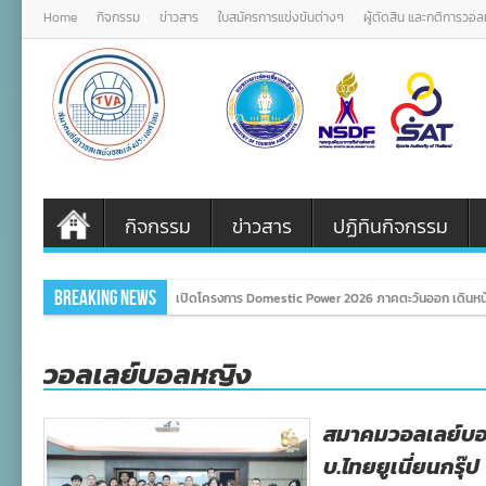
Home
กิจกรรม
ข่าวสาร
ใบสมัครการแข่งขันต่างๆ
ผู้ตัดสิน และกติการวอ
กิจกรรม
ข่าวสาร
ปฏิทินกิจกรรม
Breaking News
เปิดโครงการ Domestic Power 2026 ภาคตะวันออก เดินหน้
วอลเลย์บอลหญิง
สมาคมวอลเลย์บอล
บ.ไทยยูเนี่ยนกรุ๊ป