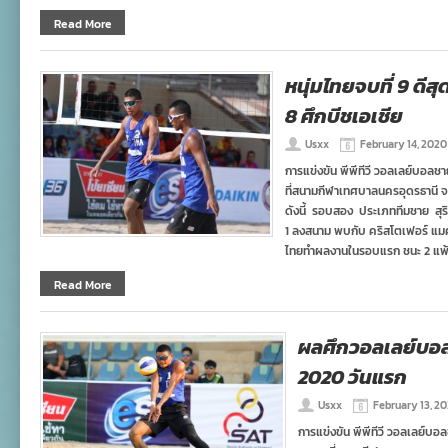
Read More
หนุ่มไทยจบที่ 9 ดีส
8 ศึกบีชเอเชีย
Usxx
February 14, 2020
การแข่งขัน พีพีทีวี วอลเลย์บอลช
ที่สนามกีฬาเทศบาลนครอุดรธานี จ.อุ
ดังนี้ รอบสอง ประเภททีมชาย สุร
1 ลงสนาม พบกับ คริสโตเฟอร์ แมคฮิ
ไทยทำผลงานในรอบแรก ชนะ 2 แพ้
Read More
ผลศึกวอลเลย์บอล
2020 วันแรก
Usxx
February 13, 2
การแข่งขัน พีพีทีวี วอลเลย์บอ