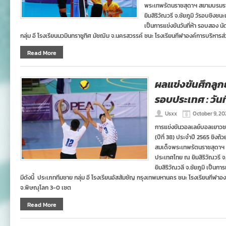
พระเทพรัตนราชสุดาฯ สยามบรมรา
ยิมสิริวัณวรี จ.ชัยภูมิ วัรอบชิงชน
เป็นการแข่งขันวันที่ห้า รอบสอง น
กลุ่ม อี โรงเรียนนวมินทราชูทิศ มัชฌิม จ.นครสวรรค์ ชนะ โรงเรียนกีฬาองค์การบริหาร
Read More
ผลแข่งขันศึกลู
รอบประเทศ : วันที
Usxx
October 9, 20
การแข่งขันวอลเลย์บอลเยาวชน
(ปีที่ 38) ประจำปี 2565 ชิง
สมเด็จพระเทพรัตนราชสุดาฯ 
ประเทศไทย ณ ยิมสิริวัณวรี จ
ยิมสิริวัณวลี จ.ชัยภูมิ เป็นก
มีดังนี้ ประเภททีมชาย กลุ่ม อี โรงเรียนอัสสัมชัญ กรุงเทพมหานคร ชนะ โรงเรียนกีฬา
จ.พิษณุโลก 3-0 เซต
Read More