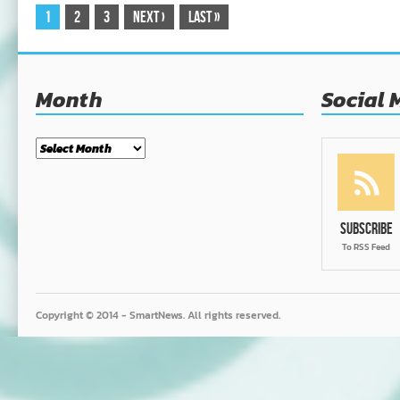
1
2
3
Next
›
Last
»
Month
Social 
Month
Subscribe
To RSS Feed
Copyright © 2014 - SmartNews. All rights reserved.