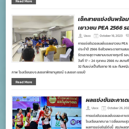
Read More
เช็คสายแข่งขันพร้อ
เยาวชน PEA 2566 ร
Usxx
October 16, 2023
การแข่งขันวอลเลย์บอลเยาวชน PEA ชิงช
ประจำปี 2566 ชิงถ้วยพระราชทานสมเ
รัตนราชสุดาฯสยามบรมราชกุมารี รอบ
วันที่ 17 – 24 ตุลาคม 2566 ณ สนามกีฬ
32 ทีมแบ่งเป็นทีมชาย 16 และ ทีมหญิง 
ภาพ โรงเรียนอบจ.สงขลาพิทยานุสรณ์ จ.สงขลา แชมป์
Read More
ผลแข่งขันอะคาเดมีล
Usxx
October 26, 20
การแข่งขันวอลเลย์บอลอะคาเดมีลีก 
โรงเรียนเทศบาล 1 (เยี่ยมเกษสุ
ผลการแข่งขันมีดังนี้ สรุปผลทุก