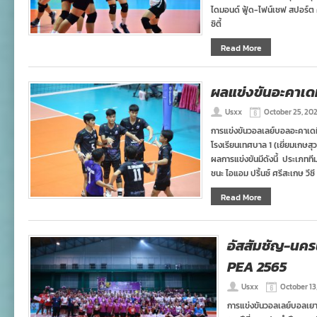
ไดมอนด์ ฟู้ด-ไฟน์เชฟ สปอร์ต 
ซิตี้
Read More
ผลแข่งขันอะคาเดมีล
Usxx
October 25, 20
การแข่งขันวอลเลย์บอลอะคาเดมีลีก 
โรงเรียนเทศบาล 1 (เยี่ยมเกษสุ
ผลการแข่งขันมีดังนี้ ประเภทที
ชนะ ไอแอม ปริ้นซ์ ศรีสะเกษ วี
Read More
อัสสัมชัญ-นคร
PEA 2565
Usxx
October 13
การแข่งขันวอลเลย์บอลเยาว