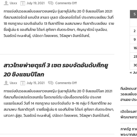
on
Usxx
July 19, 2021
Comments Off
ยู
การแข่งขันวอลเลย์บอลเยาวชนหญิง รุ่นอายุไม่เกิน 20 ปี ชิงแชมป์โลก 2021
20
S
ที่สนามสปอร์ตส์ แคมปัส ลานเจ มุนเต เมืองคอร์ตไรค์ ประเทศเบลเยียม วันที่
สาว
ไทย
18 กรกฎาคม รอบชิงอันดับ 13 ทีมชาติไทย ลงสนามพบ ทีมชาติเบลเยียม ราย
พ่าย
ชื่อผู้เล่น 6 ของทีมไทย ได้แก่ สุภัชชา คัมตระรักษา, กัญญารัตน์ ขุนเมือง,
2
เบลเยียม
วิมลรัตน์ ทะนะพันธุ์, ปนัดดา ไชยเพชร, วิรัลยุพา อินทร์จันทร์,
จบ
9
ที่
14
16
ศึก
ชิง
2
แชมป์
สาวไทยพ่ายตุรกี 3 เซต รอบจัดอันดับศึกยู
3
โลก
20 ชิงแชมป์โลก
« Ju
on
Usxx
July 15, 2021
Comments Off
สาว
ทีมนักตบสา
การแข่งขันวอลเลย์บอลเยาวชนหญิง รุ่นอายุไม่เกิน 20 ปี ชิงแชมป์โลก 2021
ไทย
วอลเลย์บอ
ที่สนามท็อปสปอร์ตเซนทรัม ร็อตเทอร์ดัม เมืองร็อตเทอร์ดัม ประเทศ
พ่าย
ฮานอย ประ
ตุรกี
เนเธอร์แลนด์ วันที่ 14 กรกฎาคม รอบจัดอันดับ 9-16 กลุ่ม จี ทีมชาติไทย ลง
3
สนามพบ ทีมชาติตุรกี รายชื่อผู้เล่น 6 ของทีมไทย ได้แก่ สุภัชชา คัมตระรักษา,
เปิดโครงก
เซต
เสาวภา สู่สุข, วิมลรัตน์ ทะนะพันธุ์, ปนัดดา ไชยเพชร, วิรัลยุพา อินทร์จันทร์,
รอบ
พัฒนาเยาวช
จัด
อันดับ
ภาครัฐ ภา
ศึก
พระบาทสมเ
ยู