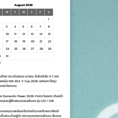
August 2026
M
T
W
T
F
S
1
3
4
5
6
7
8
10
11
12
13
14
15
17
18
19
20
21
22
3
24
25
26
27
28
29
0
31
l
วไทย ประเดิมสนาม เอาชนะ อินโดนีเซีย 3-1 เซต
ลหญิง 6th SEA V Cup 2026 เลกแรก ที่กรุง
เทศเวียดนาม
าร Domestic Power 2026 ภาคตะวันออก เดินหน้า
นและผู้ฝึกสอนวอลเลย์บอล รุ่น U12 / U18
คเอกชนรวมพลังเครือข่ายจัดงานเทิดพระเกียรติ
ด็จพระเจ้าอยู่หัว ทศวรรษแห่งการพัฒนา สืบสาน