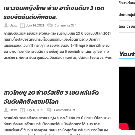
รักษา ต่อย
20
เยาวชนหญิงไทย พ่าย อาร์เจนตินา 3 เซต
ชิง
แชมป์
นักตบหนุ่ม
รอบจัดอันดับศึกชชล.
โลก
on
Usxx
July 14, 2021
Comments Off
ไทยคว้า อั
เยาวชน
การแข่งขันวอลเลย์บอลเยาวชนหญิง รุ่นอายุไม่เกิน 20 ปี ชิงแชมป์โลก 2021
หญิง
ที่สนามท็อปสปอร์ตเซนทรัม ร็อตเทอร์ดัม เมืองร็อตเทอร์ดัม ประเทศ
ไทย
พ่าย
เนเธอร์แลนด์ วันที่ 13 กรกฎาคม รอบจัดอันดับ 8-16 กลุ่ม จี ทีมชาติไทย ลง
อาร์เจนตินา
You
สนามพบ ทีมชาติอาร์เจนตินา รายชื่อผู้เล่น 6 ของทีมไทย ได้แก่ สุภัชชา คัม
3
ตระรักษา, กัญญารัตน์ ขุนเมือง, วิมลรัตน์ ทะนะพันธุ์, ปนัดดา ไชยเพชร, พิมต
เซต
รอบ
จัด
อัน
ดับ
ศึก
ชชล.
สาวไทยยู 20 พ่ายรัสเซีย 3 เซต หล่นจัด
อันดับศึกชิงแชมป์โลก
on
Usxx
July 11, 2021
Comments Off
สาว
การแข่งขันวอลเลย์บอลเยาวชนหญิง รุ่นอายุไม่เกิน 20 ปี ชิงแชมป์โลก 2021
ไทย
ที่สนามท็อปสปอร์ตเซนทรัม ร็อตเทอร์ดัม เมืองร็อตเทอร์ดัม ประเทศ
ยู
20
เนเธอร์แลนด์ วันที่ 11 กรกฎาคม รอบแรก นัดสุดท้าย กลุ่มซี ทีมชาติไทย ลง
พ่าย