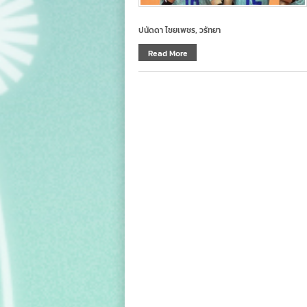
ปนัดดา ไชยเพชร, วรัทยา
Read More