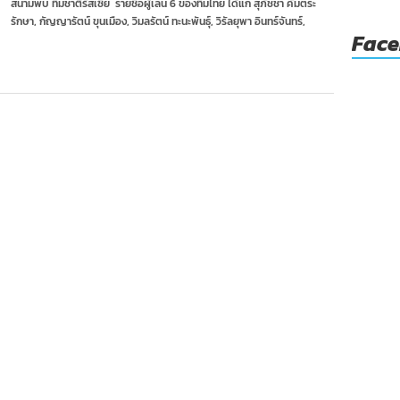
สนามพบ ทีมชาติรัสเซีย รายชื่อผู้เล่น 6 ของทีมไทย ได้แก่ สุภัชชา คัมตระ
รัสเซีย
รักษา, กัญญารัตน์ ขุนเมือง, วิมลรัตน์ ทะนะพันธุ์, วิรัลยุพา อินทร์จันทร์,
3
Fac
เซต
หล่น
จัด
อันดับ
ศึก
ชิง
แชมป์
โลก