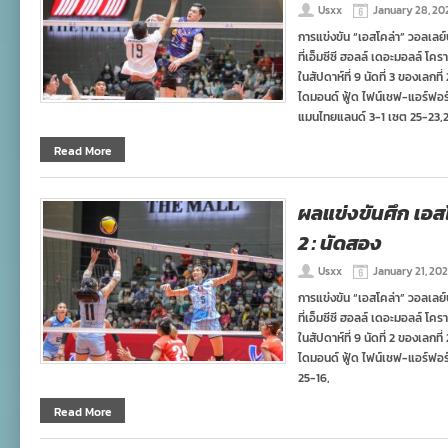
Usxx
January 28, 20
การแข่งขัน “เอสโคล่า” วอลเลย์
ที่เอ็มซีซี ฮอลล์ เดอะมอลล์ โค
ในสัปดาห์ที่ 9 นัดที่ 3 ของเลกท
ไดมอนด์ ฟู้ด ไฟน์เชฟ-แอร์ฟอร
แมนไทยแลนด์ 3-1 เซต 25-23,
Read More
ผลแข่งขันศึก เอส
2 : นัดสอง
Usxx
January 21, 20
การแข่งขัน “เอสโคล่า” วอลเลย์
ที่เอ็มซีซี ฮอลล์ เดอะมอลล์ โค
ในสัปดาห์ที่ 9 นัดที่ 2 ของเลกท
ไดมอนด์ ฟู้ด ไฟน์เชฟ-แอร์ฟอร
25-16,
Read More